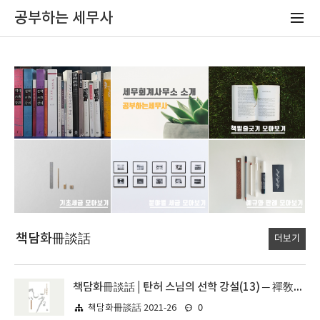
공부하는 세무사
책담화冊談話
더보기
책담화冊談話 | 탄허 스님의 선학 강설(13) ─ 禪敎一致 十所以, 經有權實
0
책담화冊談話 2021-26