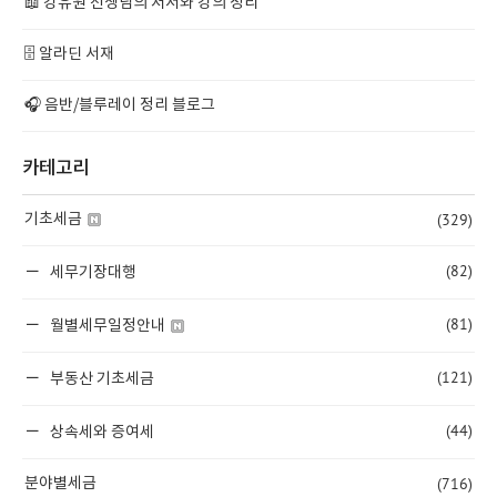
📖 강유원 선생님의 저서와 강의 정리
🗄️ 알라딘 서재
🎧 음반/블루레이 정리 블로그
카테고리
(329)
기초세금
(82)
세무기장대행
(81)
월별세무일정안내
(121)
부동산 기초세금
(44)
상속세와 증여세
(716)
분야별세금