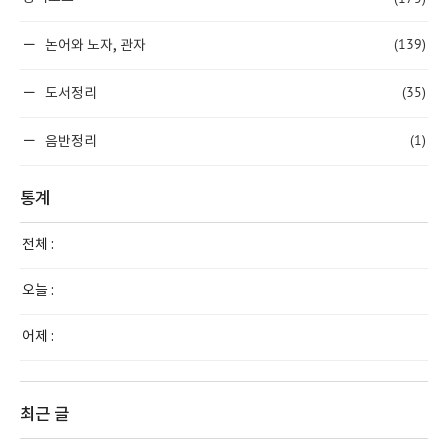
(139)
논어와 노자, 관자
(35)
도서정리
(1)
음반정리
통계
전체 :
오늘 :
어제 :
최근 글