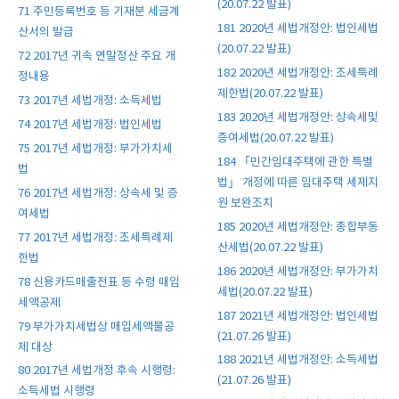
(20.07.22 발표)
71 주민등록번호 등 기재분 세금계
181 2020년 세법개정안: 법인세법
산서의 발급
(20.07.22 발표)
72 2017년 귀속 연말정산 주요 개
182 2020년 세법개정안: 조세특례
정내용
제한법(20.07.22 발표)
73 2017년 세법개정: 소득세법
183 2020년 세법개정안: 상속세및
74 2017년 세법개정: 법인세법
증여세법(20.07.22 발표)
75 2017년 세법개정: 부가가치세
184 「민간임대주택에 관한 특별
법
법」 개정에 따른 임대주택 세제지
76 2017년 세법개정: 상속세 및 증
원 보완조치
여세법
185 2020년 세법개정안: 종합부동
77 2017년 세법개정: 조세특례제
산세법(20.07.22 발표)
한법
186 2020년 세법개정안: 부가가치
78 신용카드매출전표 등 수령 매입
세법(20.07.22 발표)
세액공제
187 2021년 세법개정안: 법인세법
79 부가가치세법상 매입세액불공
(21.07.26 발표)
제 대상
188 2021년 세법개정안: 소득세법
80 2017년 세법개정 후속 시행령:
(21.07.26 발표)
소득세법 시행령