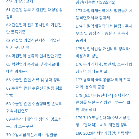
상자와 발급절차
감면(지특법 제58조의2)
61 건설업 등의 기업진단 대상업종
173 과밀억제권역에서 법인등기시
정리
등록면허세와 중과세
62 건설업과 전기공사업의 기업진
174 과밀억제권역에서 본점ㆍ주사
단 등록기준
무소 및 공장 신ㆍ증설 시 취득세
중과세
63 건설업 기업진단지침 - 기업진
단시 구비서류
175 법인세법상 개발비의 정의와
비용처리 방법
64 학원업의 분류와 면세판단기준
176 부가가치세, 법인세, 소득세법
65 학원업의 수강료 및 강사료에
상 간주임대료 비교
대한 과세문제
177 용역의 국외공급과 외화 획득
66 수출업 관련 서류 및 용어 정리
재화·용역의 공급
67 수출업 관련 수출신고필증 검토
178 [6.17 부동산대책] 주택시장
방법
안정을 위한 관리방안 - 부동산 법
68 수출업 관련 수출형태별 손익의
인 내용 정리
귀속사업연도
179 7.10 부동산대책(주택시장 안
69 부동산매매업의 정의와 양도소
정 보완대책) - 세제 개편안 정리
득과의 소득구분
180 2020년 세법개정안: 소득세법
70 수입세금계산서와 수정발급