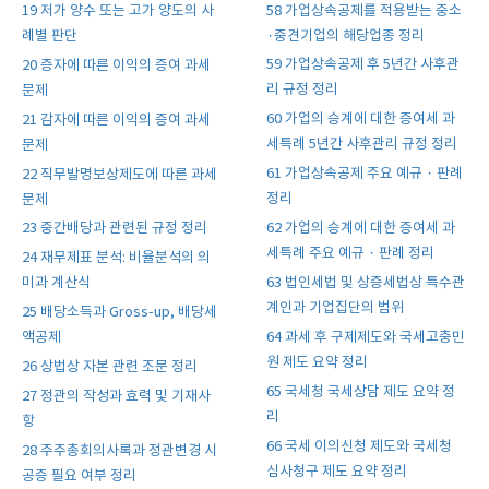
58 가업상속공제를 적용받는 중소
19 저가 양수 또는 고가 양도의 사
·중견기업의 해당업종 정리
례별 판단
59 가업상속공제 후 5년간 사후관
20 증자에 따른 이익의 증여 과세
리 규정 정리
문제
60 가업의 승계에 대한 증여세 과
21 감자에 따른 이익의 증여 과세
세특례 5년간 사후관리 규정 정리
문제
61 가업상속공제 주요 예규 · 판례
22 직무발명보상제도에 따른 과세
정리
문제
62 가업의 승계에 대한 증여세 과
23 중간배당과 관련된 규정 정리
세특례 주요 예규 · 판례 정리
24 재무제표 분석: 비율분석의 의
63 법인세법 및 상증세법상 특수관
미과 계산식
계인과 기업집단의 범위
25 배당소득과 Gross-up, 배당세
64 과세 후 구제제도와 국세고충민
액공제
원 제도 요약 정리
26 상법상 자본 관련 조문 정리
65 국세청 국세상담 제도 요약 정
27 정관의 작성과 효력 및 기재사
리
항
66 국세 이의신청 제도와 국세청
28 주주총회의사록과 정관변경 시
심사청구 제도 요약 정리
공증 필요 여부 정리