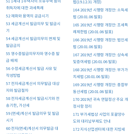
51 1세대 1주택자의 소유주택 등의
법(19.12.31 개정)
취득자에 대한 과세특례
164 2019년 시행령 개정안: 소득세
52 재화와 용역의 공급시기
법 (20.01.06 발표)
53 세금계산서 발급의무 및 발급시
165 2019년 시행령 개정안: 조세특
기
례제한법 (20.01.06 발표)
54 세금계산서 발급의무의 면제 및
166 2019년 시행령 개정안: 법인세
발급금지
법 (20.01.06 발표)
55 영수증발급의무자와 영수증 발
167 2019년 시행령 개정안: 상속세
급 배제
및증여세법 (20.01.06 발표)
56 수정세금계산서 발급 사유 및
168 2019년 시행령 개정안: 부가가
작성방법
치세법 (20.01.06 발표)
57 전자세금계산서 의무발급 대상
169 2019년 시행령 개정안: 종합부
자와 발급절차
동산세법 (20.01.06 발표)
58 전자세금계산서 발급시기와 전
170 2019년 귀속 연말정산 주요 개
송기한, 가산세
정사항 정리
59 (면세)계산서 발급의무 및 발급
171 부가세법상 사업의 포괄양수
시기
도와 대리납부제도 안내
60 전자(면세)계산서 의무발급 대
172 지식산업센터에 대한 지방세