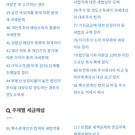
사업자에 대한 세법상의 규제
여받은 후 소각하는 경우
76 주식 등 양도소득세의 과세대상
39 금전 무상대출 등에 따른 증여
과 대주주의 범위
세 과세문제
77 가지급금에 대한 인정이자 등
40 개인주주의 배당소득의 종류와
세법상 규제 정리
과세문제
78 자기주식 소각 의무화와 세무
41 상법상 배당의 종류와 회계처리
이슈 정리
42 재산 취득 후 재산가치 증가에
79 법인등기와 자본금 10억원 미만
따른 이익의 증여 과세문제
소규모 회사 특례 정리
43 이익소각(증여 후 감자) 단계별
80 유한회사와 주식회사의 비교 및
진행일정 정리
외부회계감사 대상 요건 정리
44 부동산 보유비율이 높은 법인의
81 특수관계인 범위 요약 및 주식
주식을 대량으로 양도하는 경우의
양수도 거래시 예시
양도소득세
주제별 세금해설
117 보험료 세액공제와 연금저축
01 특수관계인의 범위와 세법적용
세액공제의 비교