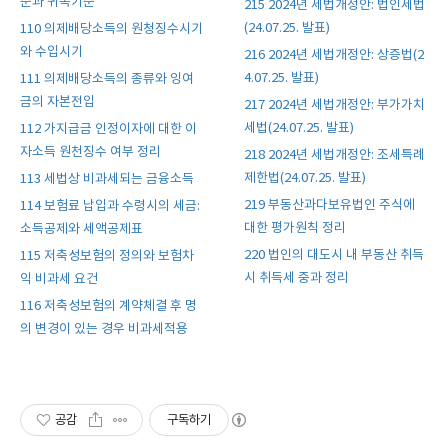
준과 귀속기준
215 2024년 세법개정안: 법인세법
(24.07.25. 발표)
110 의제배당소득의 원청징수시기
와 수입시기
216 2024년 세법개정안: 상증법(2
4.07.25. 발표)
111 의제배당소득의 종류와 잉여
금의 자본전입
217 2024년 세법개정안: 부가가치
세법(24.07.25. 발표)
112 가지급금 인정이자에 대한 이
자소득 원천징수 여부 정리
218 2024년 세법개정안: 조세특례
제한법(24.07.25. 발표)
113 세법상 비과세되는 금융소득
219 부동산과다보유법인 주식에
114 보험료 납입과 수령시의 세금:
대한 평가원칙 정리
소득공제와 세액공제표
220 법인의 대도시 내 부동산 취득
115 저축성보험의 정의와 보험차
시 취득세 중과 정리
익 비과세 요건
116 저축성보험의 계약체결 후 명
의 변경이 있는 경우 비과세적용
공감
구독하기