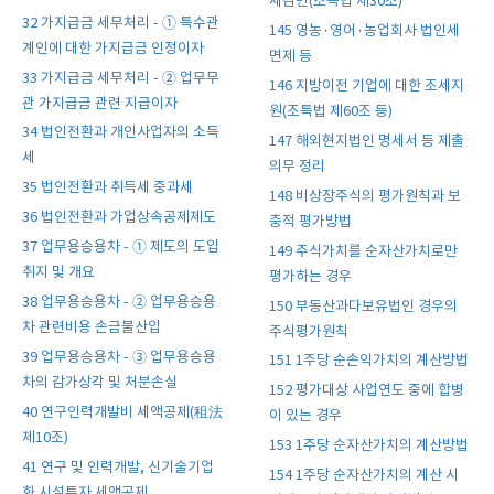
세감면(조특법 제30조)
32 가지급금 세무처리 - ① 특수관
145 영농·영어·농업회사 법인세
계인에 대한 가지급금 인정이자
면제 등
33 가지급금 세무처리 - ② 업무무
146 지방이전 기업에 대한 조세지
관 가지급금 관련 지급이자
원(조특법 제60조 등)
34 법인전환과 개인사업자의 소득
147 해외현지법인 명세서 등 제출
세
의무 정리
35 법인전환과 취득세 중과세
148 비상장주식의 평가원칙과 보
36 법인전환과 가업상속공제제도
충적 평가방법
37 업무용승용차 - ① 제도의 도입
149 주식가치를 순자산가치로만
취지 및 개요
평가하는 경우
38 업무용승용차 - ② 업무용승용
150 부동산과다보유법인 경우의
차 관련비용 손금불산입
주식평가원칙
39 업무용승용차 - ③ 업무용승용
151 1주당 순손익가치의 계산방법
차의 감가상각 및 처분손실
152 평가대상 사업연도 중에 합병
40 연구인력개발비 세액공제(租法
이 있는 경우
제10조)
153 1주당 순자산가치의 계산방법
41 연구 및 인력개발, 신기술기업
154 1주당 순자산가치의 계산 시
화 시설투자 세액공제