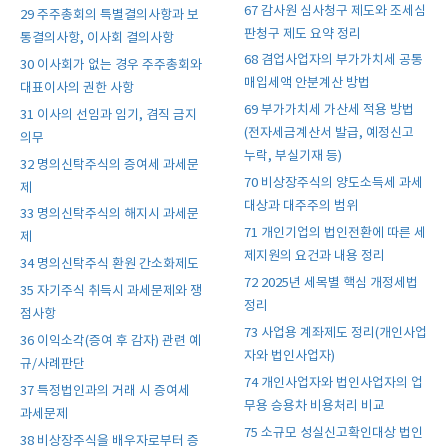
67 감사원 심사청구 제도와 조세심
29 주주총회의 특별결의사항과 보
판청구 제도 요약 정리
통결의사항, 이사회 결의사항
68 겸업사업자의 부가가치세 공통
30 이사회가 없는 경우 주주총회와
매입세액 안분계산 방법
대표이사의 권한 사항
69 부가가치세 가산세 적용 방법
31 이사의 선임과 임기, 겸직 금지
(전자세금계산서 발급, 예정신고
의무
누락, 부실기재 등)
32 명의신탁주식의 증여세 과세문
70 비상장주식의 양도소득세 과세
제
대상과 대주주의 범위
33 명의신탁주식의 해지시 과세문
71 개인기업의 법인전환에 따른 세
제
제지원의 요건과 내용 정리
34 명의신탁주식 환원 간소화제도
72 2025년 세목별 핵심 개정세법
35 자기주식 취득시 과세문제와 쟁
정리
점사항
73 사업용 계좌제도 정리(개인사업
36 이익소각(증여 후 감자) 관련 예
자와 법인사업자)
규/사례판단
74 개인사업자와 법인사업자의 업
37 특정법인과의 거래 시 증여세
무용 승용차 비용처리 비교
과세문제
75 소규모 성실신고확인대상 법인
38 비상장주식을 배우자로부터 증