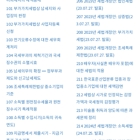
이과세자의 세액공제
206 2023년 세법개정안: 법인세법
(23.07.27. 발표)
101 부가가치세법상 납세지와 사
업장의 판정
207 2023년 세법개정안: 상증법(2
3.07.27. 발표)
102 부가가치세법상 사업자등록
신청
208 2023년 세법개정안: 부가가치
세법(23.07.27. 발표)
103 전기오류수정에 대한 세무회
계처리
209 2023년 세법개정안: 조세특례
제한법(23.07.27. 발표)
104 국세부과의 제척기간과 국세
징수권의 소멸시효
210 배우자(사실혼 배우자 포함)에
대한 세법의 적용
105 납세의무의 확정 ━ 정부부과
제도와 신고납세제도
211 한국표준산업분류 업종과 창
업중소기업에 대한 세액감면
106 조세특례제한법상 중소기업의
기준
212 세법상 시가로 인정되는 감정
가액과 국세청의 감정평가
107 소득별 원천징수세율과 원천
징수시기 특례적용
213 미술품 취득과 양도에 따른 과
세문제 정리
108 소득별 수입시기(소득의 귀속
연도)
214 2024년 세법개정안: 소득세법
(24.07.25. 발표)
109 지급명세서 제출시기 - 지급기