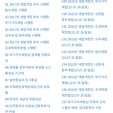
189 2021년 세법개정안: 부가가치
81 2017년 세법개정 후속 시행령:
세법(21.07.26 발표)
법인세법 시행령
190 2021년 세법개정안: 상증법·
82 2017년 세법개정 후속 시행령:
종부세법(21.07.26 발표)
부가가치세법 시행령
191 2021년 세법개정안: 조세특례
83 2017년 세법개정 후속 시행령:
제한법(21.07.26 발표)
상속세 및 증여세법 시행령
192 2022년 세법개정안: 소득세법
84 2017년 세법개정 후속 시행령:
(22.07.25 발표)
조세특례제한법 시행령
193 2022년 세법개정안: 법인세법
85 부가가치세법상 영세율 적용대
(22.07.25 발표)
상
194 2022년 세법개정안: 상증세·
86 영세율 첨부서류와 영세율 신고
종부세법(22.07.25 발표)
불성실 가산세
195 2022년 세법개정안: 부가가치
87 일반환급과 조기환급
세법(22.07.25 발표)
88 의제매입세액공제요건과 공제
196 2022년 세법개정안: 조세특례
율
제한법(22.07.25 발표)
89 면세의 개념과 적용대상
197 부가가치세법상 주택과 오피
90 인적용역과 의료보건용역에 대
스텔의 매매·임대용역의 구분
한 면세