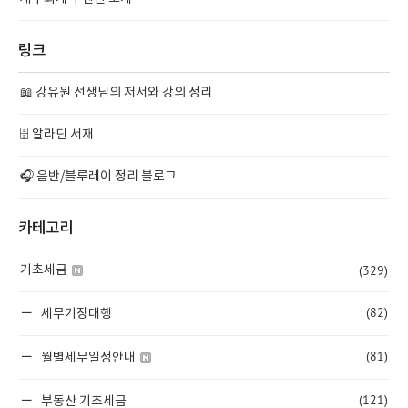
링크
📖 강유원 선생님의 저서와 강의 정리
🗄️ 알라딘 서재
🎧 음반/블루레이 정리 블로그
카테고리
(329)
기초세금
(82)
세무기장대행
(81)
월별세무일정안내
(121)
부동산 기초세금