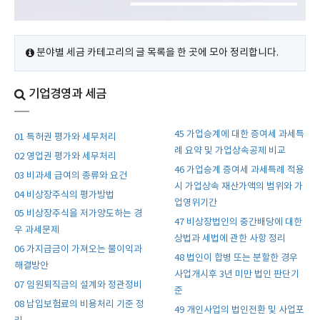
분야별 세금 카테고리의 글 목록을 한 곳에 모아 정리합니다.
기업경영과 세금
45 가업승계에 대한 증여세 과세특
01 특허권 평가와 세무처리
례 요약 및 가업상속공제 비교
02 영업권 평가와 세무처리
46 가업승계 증여세 과세특례 적용
03 비과세 급여의 종류와 요건
시 가업상속 재산가액의 범위와 가
04 비상장주식의 평가방법
업영위기간
05 비상장주식을 저가양도하는 경
47 비상장법인의 중간배당에 대한
우 과세문제
상법과 세법에 관한 사항 정리
06 가지급금이 가져오는 불이익과
48 법인이 합병 또는 분할한 경우
해결방안
사업개시후 3년 미만 법인 판단기
07 임원퇴직금의 설계와 정관정비
준
08 납입보험료의 비용처리 기준 정
49 개인사업의 법인전환 및 사업포