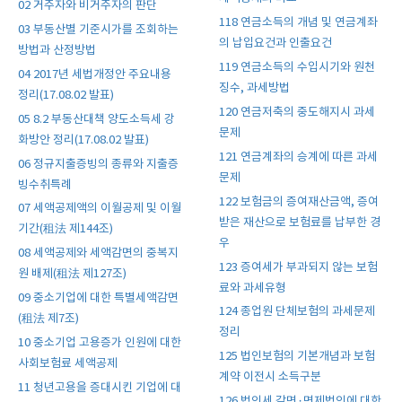
02 거주자와 비거주자의 판단
118 연금소득의 개념 및 연금계좌
03 부동산별 기준시가를 조회하는
의 납입요건과 인출요건
방법과 산정방법
119 연금소득의 수입시기와 원천
04 2017년 세법개정안 주요내용
징수, 과세방법
정리(17.08.02 발표)
120 연금저축의 중도해지시 과세
05 8.2 부동산대책 양도소득세 강
문제
화방안 정리(17.08.02 발표)
121 연금계좌의 승계에 따른 과세
06 정규지출증빙의 종류와 지출증
문제
빙수취특례
122 보험금의 증여재산금액, 증여
07 세액공제액의 이월공제 및 이월
받은 재산으로 보험료를 납부한 경
기간(租法 제144조)
우
08 세액공제와 세액감면의 중복지
123 증여세가 부과되지 않는 보험
원 배제(租法 제127조)
료와 과세유형
09 중소기업에 대한 특별세액감면
124 종업원 단체보험의 과세문제
(租法 제7조)
정리
10 중소기업 고용증가 인원에 대한
125 법인보험의 기본개념과 보험
사회보험료 세액공제
계약 이전시 소득구분
11 청년고용을 증대시킨 기업에 대
126 법인세 감면·면제법인에 대한