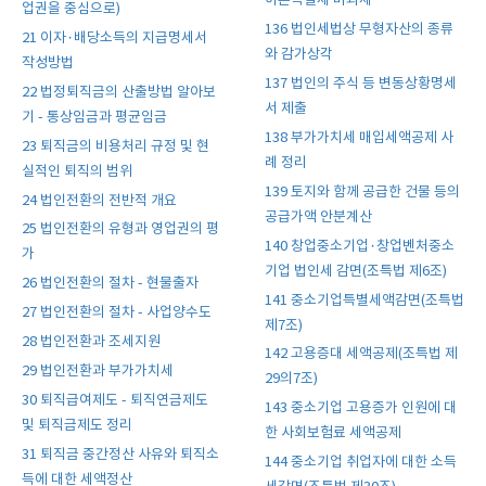
어촌특별세 비과세
업권을 중심으로)
136 법인세법상 무형자산의 종류
21 이자·배당소득의 지급명세서
와 감가상각
작성방법
137 법인의 주식 등 변동상황명세
22 법정퇴직금의 산출방법 알아보
서 제출
기 - 통상임금과 평균임금
138 부가가치세 매입세액공제 사
23 퇴직금의 비용처리 규정 및 현
례 정리
실적인 퇴직의 범위
139 토지와 함께 공급한 건물 등의
24 법인전환의 전반적 개요
공급가액 안분계산
25 법인전환의 유형과 영업권의 평
140 창업중소기업·창업벤처중소
가
기업 법인세 감면(조특법 제6조)
26 법인전환의 절차 - 현물출자
141 중소기업특별세액감면(조특법
27 법인전환의 절차 - 사업양수도
제7조)
28 법인전환과 조세지원
142 고용증대 세액공제(조특법 제
29 법인전환과 부가가치세
29의7조)
30 퇴직급여제도 - 퇴직연금제도
143 중소기업 고용증가 인원에 대
및 퇴직금제도 정리
한 사회보험료 세액공제
31 퇴직금 중간정산 사유와 퇴직소
144 중소기업 취업자에 대한 소득
득에 대한 세액정산