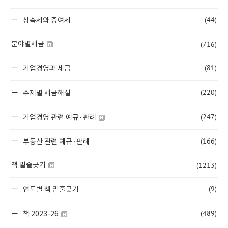
(44)
상속세와 증여세
(716)
분야별세금
(81)
기업경영과 세금
(220)
주제별 세금해설
(247)
기업경영 관련 예규·판례
(166)
부동산 관련 예규·판례
(1213)
책 밑줄긋기
(9)
연도별 책 밑줄긋기
(489)
책 2023-26