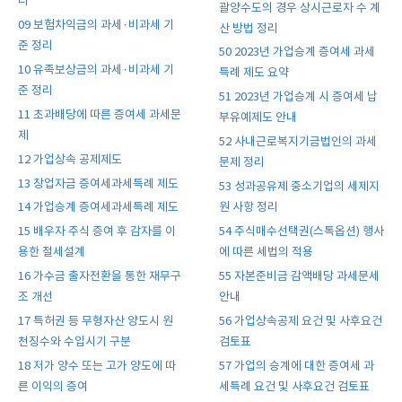
리
괄양수도의 경우 상시근로자 수 계
09 보험차익금의 과세·비과세 기
산 방법 정리
준 정리
50 2023년 가업승계 증여세 과세
10 유족보상금의 과세·비과세 기
특례 제도 요약
준 정리
51 2023년 가업승계 시 증여세 납
11 초과배당에 따른 증여세 과세문
부유예제도 안내
제
52 사내근로복지기금법인의 과세
12 가업상속 공제제도
문제 정리
13 창업자금 증여세과세특례 제도
53 성과공유제 중소기업의 세제지
원 사항 정리
14 가업승계 증여세과세특례 제도
54 주식매수선택권(스톡옵션) 행사
15 배우자 주식 증여 후 감자를 이
에 따른 세법의 적용
용한 절세설계
55 자본준비금 감액배당 과세문세
16 가수금 출자전환을 통한 재무구
안내
조 개선
56 가업상속공제 요건 및 사후요건
17 특허권 등 무형자산 양도시 원
검토표
천징수와 수입시기 구분
57 가업의 승계에 대한 증여세 과
18 저가 양수 또는 고가 양도에 따
세특례 요건 및 사후요건 검토표
른 이익의 증여