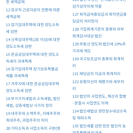
한 세액공제
감가상각의제 적용
12 정규직 근로자로의 전환에 따른
127 퇴직급여충당금과 퇴직연금충
세액공제
당금의 처리방식
13 장기임대주택에 대한 양도소득
128 기업회계기준의 종류와 외부
세 감면
회계감사대상 법인
14 신축임대주택(2호 이상)에 대한
129 부동산 양도와 법인세 10%추
양도소득세 감면
가과세 제도
15 준공공임대주택에 대한 양도소
130 국고보조금의 종류와 회계처
득세의 과세특례
리
16 장기임대주택 장기보유특별공
131 배당금의 지급과 회계처리
제율 과세특례
132 유형자산의 재평가와 세무처
17 거주자에 대한 준공공임대주택
리
양도소득세 감면
133 법인의 사업연도, 해산과 합병
18 부가가치세법과 소득세법, 법인
·분할시 사업연도 의제
세법, 상증세법상 시가의 정의
134 법인세법상 원천징수대상소득
19 대주주와 소액주주, 지배주주와
및 제외소득
최대주주, 과점주주의 차이
135 법인세를 감면 받은 법인의 농
20 기타소득과 사업소득의 구분(영