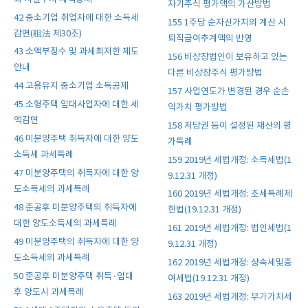
자기주식 평가액의 가산방법
42 중소기업 취업자에 대한 소득세
155 1주당 순자산가치의 계산 시
감면(租法 제30조)
퇴직급여추계액의 반영
43 소액부징수 및 과세최저한 제도
156 비상장법인이 보유하고 있는
안내
다른 비상장주식 평가방법
44 고용유지 중소기업 소득공제
157 사업연도가 변경된 경우 순손
45 소형주택 임대사업자에 대한 세
익가치 평가방법
액감면
158 저당권 등이 설정된 재산의 평
46 미분양주택 취득자에 대한 양도
가특례
소득세 과세특례
159 2019년 세법개정: 소득세법(1
47 미분양주택의 취득자에 대한 양
9.12.31 개정)
도소득세의 과세특례
160 2019년 세법개정: 조세특례제
48 준공후 미분양주택의 취득자에
한법(19.12.31 개정)
대한 양도소득세의 과세특례
161 2019년 세법개정: 법인세법(1
49 미분양주택의 취득자에 대한 양
9.12.31 개정)
도소득세의 과세특례
162 2019년 세법개정: 상속세및증
50 준공후 미분양주택 취득·임대
여세법(19.12.31 개정)
후 양도시 과세특례
163 2019년 세법개정: 부가가치세