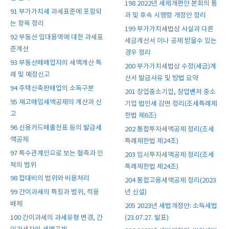
198 2022년 세제개편안 본회의 통
91 부가가치세 과세표준에 포함되
과 및 후속 시행령 개정안 정리
는 항목 정리
199 부가가치세법상 사실과 다른
92 부동산 임대용역에 대한 과세표
세금계산서 이나 공제 받을수 있는
준계산
경우 정리
93 부동산매매업자의 세액계산 특
200 부가가치세법상 수정(세금)계
례 및 예정신고
산서 발급사유 및 방법 요약
94 주택신축판매업의 소득구분
201 창업중소기업, 창업벤처 중소
95 재고매입세액공제의 계산과 신
기업 법인세 감면 정리(조세특례제
고
한법 제6조)
96 신용카드매출전표 등의 발급세
202 통합투자세액공제 정리(조세
액공제
특례제한법 제24조)
97 특수관계인으로 보는 혈족과 인
203 임시투자세액공제 정리(조세
척의 범위
특례제한법 제24조)
98 접대비의 범위와 비용처리
204 통합고용세액공제 정리(2023
년 신설)
99 간이과세의 특징과 범위, 적용
배제
205 2023년 세법개정안: 소득세법
(23.07.27. 발표)
100 간이과세의 과세유형 변경, 간