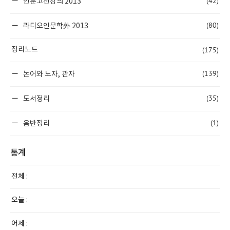
(42)
인문고전강의 2013
(80)
라디오인문학外 2013
(175)
정리노트
(139)
논어와 노자, 관자
(35)
도서정리
(1)
음반정리
통계
전체 :
오늘 :
어제 :