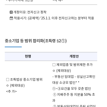
- 부가가치세: 1만원
<삭 제>
개정이유: 전자신고 정착
적용시기: (공제액) ’25.1.1. 이후 전자신고하는 분부터 적용
중소기업 등 범위 합리화(조특령 §2①)
현행
개정안
□ 제외업종 및 범위제한 추가
ㅇ (제외대상)
- 부동산 임대업 - 성실신고확인
□ 조특법상 중소기업 범위
대상 소규모 법인* *
ㅇ (제외대상)
①~③요건을 모두 갖춘 법인
<추 가>
① 지배주주 등 지분율 50% 초
과
② 부동산임대업이 주된 사업이