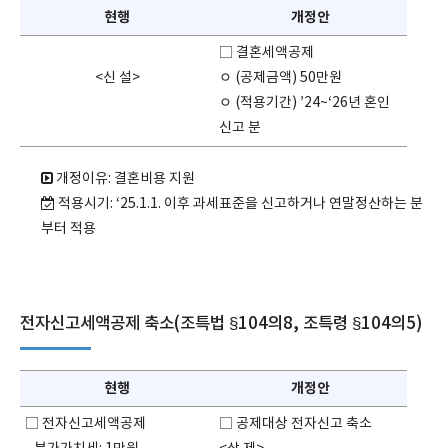
현행
개정안
□ 결혼세액공제
<신 설>
ㅇ (공제금액) 50만원
ㅇ (적용기간) ’24~‘26년 혼인
신고 분
개정이유: 결혼비용 지원
적용시기: ‘25.1.1. 이후 과세표준을 신고하거나 연말정산하는 분
부터 적용
전자신고세액공제 축소(조특법 §104의8, 조특령 §104의5)
현행
개정안
□ 전자신고세액공제
□ 공제대상 전자신고 축소