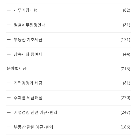
(82)
세무기장대행
(81)
월별세무일정안내
(121)
부동산 기초세금
(44)
상속세와 증여세
(716)
분야별세금
(81)
기업경영과 세금
(220)
주제별 세금해설
(247)
기업경영 관련 예규·판례
(166)
부동산 관련 예규·판례