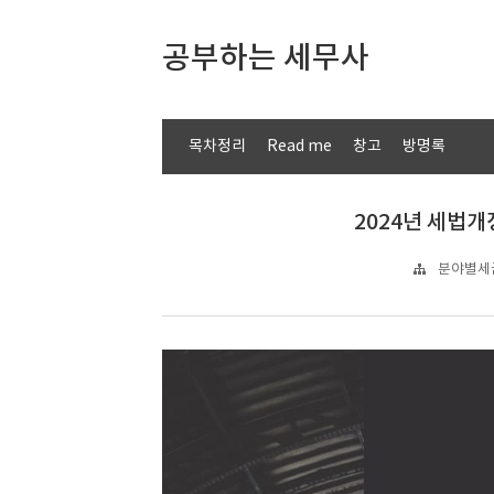
공부하는 세무사
목차정리
Read me
창고
방명록
2024년 세법개정
분야별세금