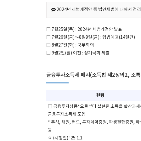
2024년 세법개정안 중 법인세법에 대해서 정
□ 7월25일(목) : 2024년 세법개정안 발표
□ 7월26일(금)～8월9일(금) : 입법예고(14일간)
□ 8월27일(화) : 국무회의
□ 9월2일(월) 이전 : 정기국회 제출
금융투자소득세 폐지(소득법 제2장의2, 조특법
현행
□ 금융투자상품*으로부터 실현된 소득을 합산과
금융투자소득세 도입
* 주식, 채권, 펀드, 투자계약증권, 파생결합증권, 
등
ㅇ (시행일) ’25.1.1.