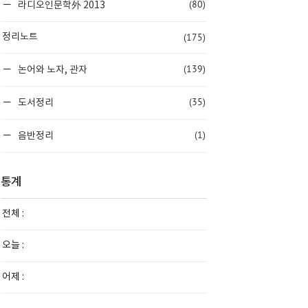
(80)
라디오인문학外 2013
(175)
정리노트
(139)
논어와 노자, 관자
(35)
도서정리
(1)
음반정리
통계
전체 :
오늘 :
어제 :