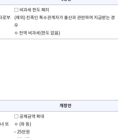
□ 비과세 한도 폐지
용자로부
(제외) 친족인 특수관계자가 출산과 관련하여 지급받는 경
우
ㅇ 전액 비과세(한도 없음)
개정안
□ 공제금액 확대
녀 또
ㅇ (좌 동)
- 25만원