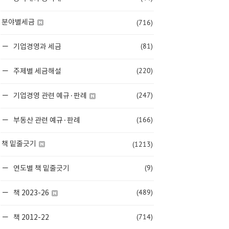
(716)
분야별세금
(81)
기업경영과 세금
(220)
주제별 세금해설
(247)
기업경영 관련 예규·판례
(166)
부동산 관련 예규·판례
(1213)
책 밑줄긋기
(9)
연도별 책 밑줄긋기
(489)
책 2023-26
(714)
책 2012-22