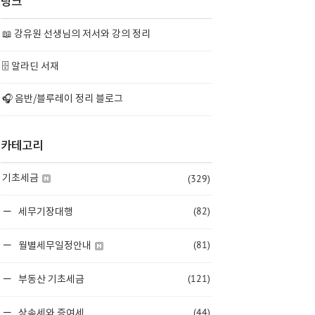
링크
📖 강유원 선생님의 저서와 강의 정리
🗄️ 알라딘 서재
🎧 음반/블루레이 정리 블로그
카테고리
(329)
기초세금
(82)
세무기장대행
(81)
월별세무일정안내
(121)
부동산 기초세금
(44)
상속세와 증여세