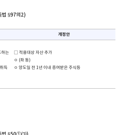
법 §97의2)
개정안
도하는
□ 적용대상 자산 추가
ㅇ (좌 동)
산취득
ㅇ 양도일 전 1년 이내 증여받은 주식등
법 §50①⑶)