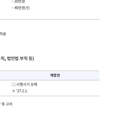
- 30만원
- 40만원/인
 적용
칙, 법인법 부칙 등)
개정안
□ 시행시기 유예
ㅇ ’27.1.1.
 등 고려