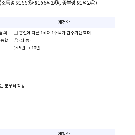
소득령 §155⑤·§156의2⑨, 종부령 §1의2④)
개정안
다음의
□ 혼인에 따른 1세대 1주택자 간주기간 확대
 종합
① (좌 동)
② 5년 → 10년
하는 분부터 적용
개정안