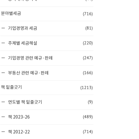
(716)
분야별세금
(81)
기업경영과 세금
(220)
주제별 세금해설
(247)
기업경영 관련 예규·판례
(166)
부동산 관련 예규·판례
(1213)
책 밑줄긋기
(9)
연도별 책 밑줄긋기
(489)
책 2023-26
(714)
책 2012-22