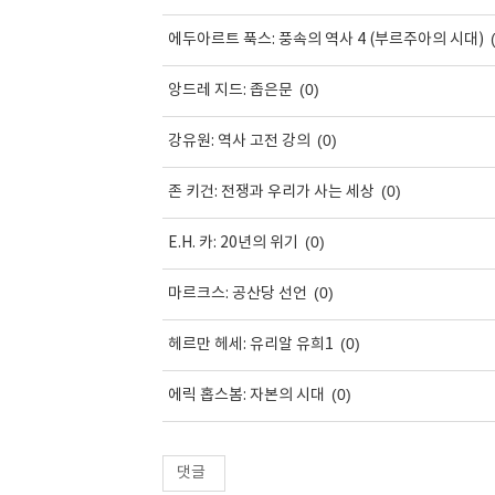
에두아르트 푹스: 풍속의 역사 4 (부르주아의 시대)
(0)
앙드레 지드: 좁은문
(0)
강유원: 역사 고전 강의
(0)
존 키건: 전쟁과 우리가 사는 세상
(0)
E.H. 카: 20년의 위기
(0)
마르크스: 공산당 선언
(0)
헤르만 헤세: 유리알 유희1
(0)
에릭 홉스봄: 자본의 시대
댓글