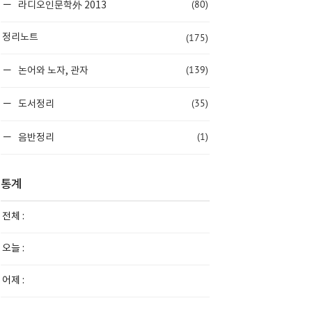
(80)
라디오인문학外 2013
(175)
정리노트
(139)
논어와 노자, 관자
(35)
도서정리
(1)
음반정리
통계
전체 :
오늘 :
어제 :