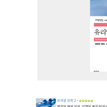
유리알 유희 2
-
헤르만 헤세 지음, 이영임 옮김/민음