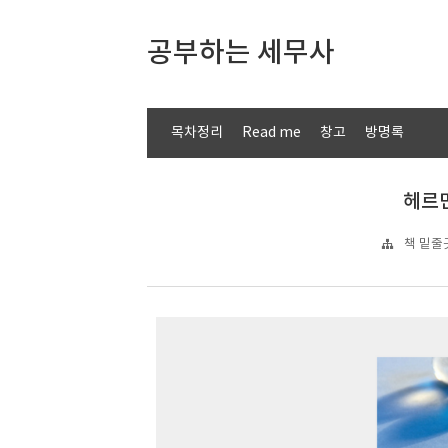
공부하는 세무사
목차정리
Read me
창고
방명록
헤르만
책 밑줄긋