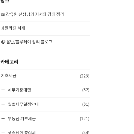
링크
📖 강유원 선생님의 저서와 강의 정리
🗄️ 알라딘 서재
🎧 음반/블루레이 정리 블로그
카테고리
(329)
기초세금
(82)
세무기장대행
(81)
월별세무일정안내
(121)
부동산 기초세금
(44)
상속세와 증여세