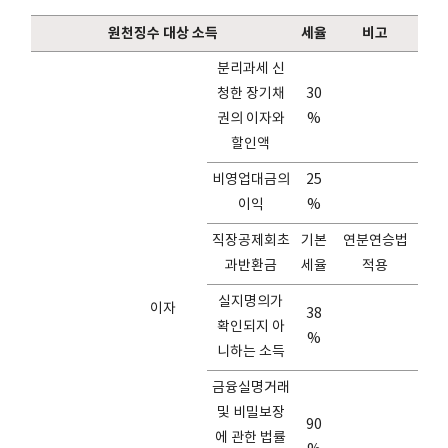
원천징수 대상 소득
세율
비고
분리과세 신
청한 장기채
30
권의 이자와
%
할인액
비영업대금의
25
이익
%
직장공제회초
기본
연분연승법
과반환금
세율
적용
실지명의가
이자
38
확인되지 아
%
니하는 소득
금융실명거래
및 비밀보장
90
에 관한 법률