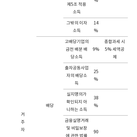
%
제5조 적용
소득
그밖의 이자
14
소득
%
고배당기업의
종합과세 시
금전 배분 배
9%
5% 세액공
당소득
제
출자공동사업
25
자의 배당소
%
득
실지명의가
38
확인되지 아
배당
%
니하는 소득
거
금융실명거래
주
및 비밀보장
자
90
에 관한 법률