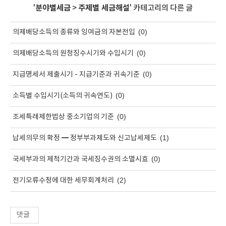
'
분야별세금
>
주제별 세금해설
' 카테고리의 다른 글
(0)
의제배당소득의 종류와 잉여금의 자본전입
(0)
의제배당소득의 원청징수시기와 수입시기
(0)
지급명세서 제출시기 - 지급기준과 귀속기준
(0)
소득별 수입시기(소득의 귀속연도)
(0)
조세특례제한법상 중소기업의 기준
(1)
납세의무의 확정 ━ 정부부과제도와 신고납세제도
(0)
국세부과의 제척기간과 국세징수권의 소멸시효
(2)
전기오류수정에 대한 세무회계처리
댓글