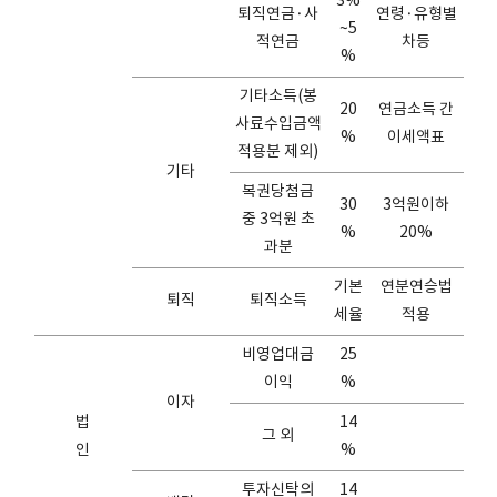
3%
퇴직연금·사
연령·유형별
~5
적연금
차등
%
기타소득(봉
20
연금소득 간
사료수입금액
%
이세액표
적용분 제외)
기타
복권당첨금
30
3억원이하
중 3억원 초
%
20%
과분
기본
연분연승법
퇴직
퇴직소득
세율
적용
비영업대금
25
이익
%
이자
법
14
그 외
인
%
투자신탁의
14