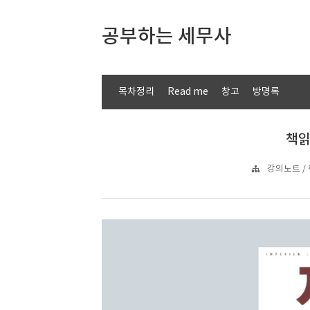
공부하는 세무사
목차정리
Read me
창고
방명록
책읽기
강의노트 / 