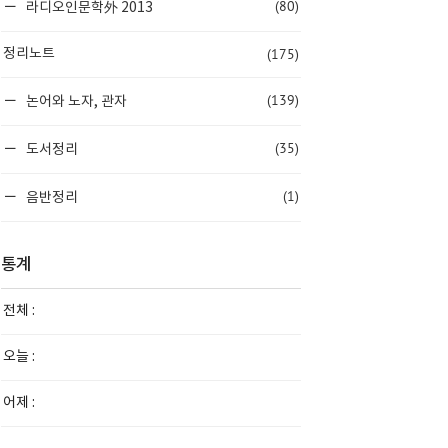
(80)
라디오인문학外 2013
(175)
정리노트
(139)
논어와 노자, 관자
(35)
도서정리
(1)
음반정리
통계
전체 :
오늘 :
어제 :