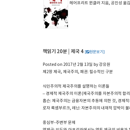
헤어프리트 뮌클러 지음, 공진성 옮
책읽기 20분 | 제국 4
[
원문보기]
Posted on 2017년 2월 13일 by 강유원
제2장 제국, 제국주의, 패권: 필수적인 구분
식민주의적 제국주의를 설명하는 이론들
– 경제적 제국주의 이론(제국주의를 자본주의적 합리
홉슨: 제국주의는 금융자본의 추동에 의한 것, 경제
로자 룩셈부르크, 레닌: 자본주의의 내재적 압박이 
중심부-주변부 문제