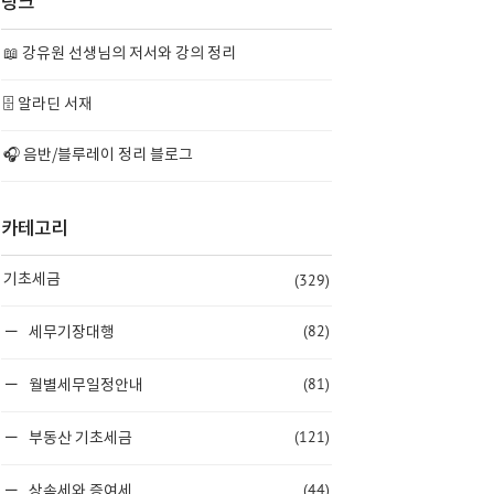
링크
📖 강유원 선생님의 저서와 강의 정리
🗄️ 알라딘 서재
🎧 음반/블루레이 정리 블로그
카테고리
(329)
기초세금
(82)
세무기장대행
(81)
월별세무일정안내
(121)
부동산 기초세금
(44)
상속세와 증여세