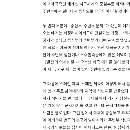
이고 제국적인 세계인 서구세계의 중심부로 퍼져나가게
주변부에서 일어나서 중심으로 파급되어 나갈 것이다
두 번째 부분에 "중심부-주변부 문제"가 있는데 여기
오는 얘기는 제정러시아제국이 건설되는 과정, 그리고
떻게 건설되고 중심부와 주변부가 어떤 관계를 맺었고
떤 식으로 제국이 전개되었는가. 우선 제국을 지키기
안에 주변부 집단이나 소수민족들에게 많은 혜택이 
《발칸의 역사》할 때 오스만 제국 얘기를 많이 했다.
아 제국, 서구 제국들이 발칸 주변에 있었다는 것을 여
그 다음에 스페인 제국. 스페인 제국이 어떻게 해서
에 있고 주로 남아메리카 지역에 식민지를 만들었다.
하게 식민지를 관리했다." 다시 말해서 거기서 생산
은 가장 많은 군사기지를 갖고 있는데 군사기지를 
느낌은 별로 없다. 그런 점에서 미국이 중심부고 우리
이 이베리아 반도의 본국과 남아메리카 주변부 식민지
제국의 영토들을 심지어 해체되도록 만든, 원심력의 