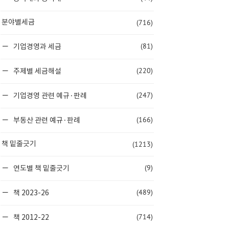
(716)
분야별세금
(81)
기업경영과 세금
(220)
주제별 세금해설
(247)
기업경영 관련 예규·판례
(166)
부동산 관련 예규·판례
(1213)
책 밑줄긋기
(9)
연도별 책 밑줄긋기
(489)
책 2023-26
(714)
책 2012-22