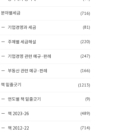
(716)
분야별세금
(81)
기업경영과 세금
(220)
주제별 세금해설
(247)
기업경영 관련 예규·판례
(166)
부동산 관련 예규·판례
(1213)
책 밑줄긋기
(9)
연도별 책 밑줄긋기
(489)
책 2023-26
(714)
책 2012-22