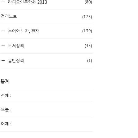
(80)
라디오인문학外 2013
(175)
정리노트
(139)
논어와 노자, 관자
(35)
도서정리
(1)
음반정리
통계
전체 :
오늘 :
어제 :