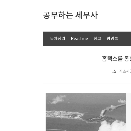
공부하는 세무사
목차정리
Read me
창고
방명록
홈택스를 통
기초세금