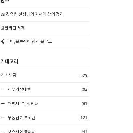
링크
📖 강유원 선생님의 저서와 강의 정리
🗄️ 알라딘 서재
🎧 음반/블루레이 정리 블로그
카테고리
(329)
기초세금
(82)
세무기장대행
(81)
월별세무일정안내
(121)
부동산 기초세금
(44)
상속세와 증여세