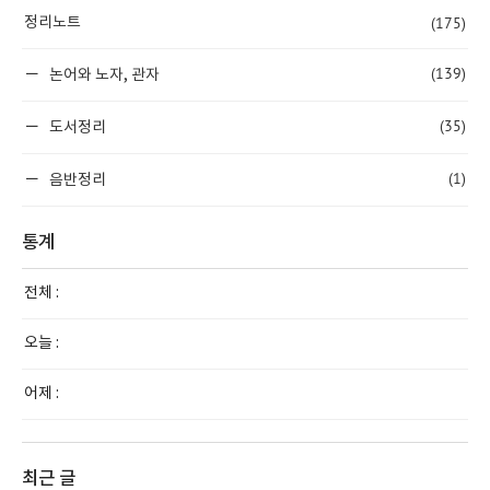
(175)
정리노트
(139)
논어와 노자, 관자
(35)
도서정리
(1)
음반정리
통계
전체 :
오늘 :
어제 :
최근 글