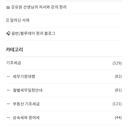
📖 강유원 선생님의 저서와 강의 정리
🗄️ 알라딘 서재
🎧 음반/블루레이 정리 블로그
카테고리
(329)
기초세금
(82)
세무기장대행
(81)
월별세무일정안내
(121)
부동산 기초세금
(44)
상속세와 증여세