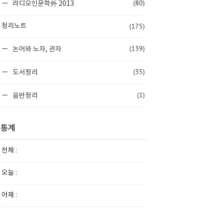
(80)
라디오인문학外 2013
(175)
정리노트
(139)
논어와 노자, 관자
(35)
도서정리
(1)
음반정리
통계
전체 :
오늘 :
어제 :