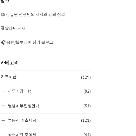
링크
📖 강유원 선생님의 저서와 강의 정리
🗄️ 알라딘 서재
🎧 음반/블루레이 정리 블로그
카테고리
(329)
기초세금
(82)
세무기장대행
(81)
월별세무일정안내
(121)
부동산 기초세금
(44)
상속세와 증여세