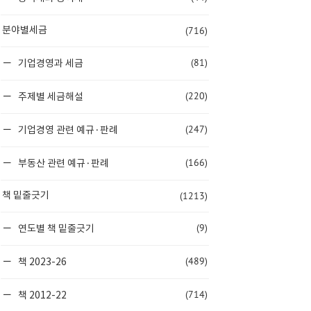
(716)
분야별세금
(81)
기업경영과 세금
(220)
주제별 세금해설
(247)
기업경영 관련 예규·판례
(166)
부동산 관련 예규·판례
(1213)
책 밑줄긋기
(9)
연도별 책 밑줄긋기
(489)
책 2023-26
(714)
책 2012-22