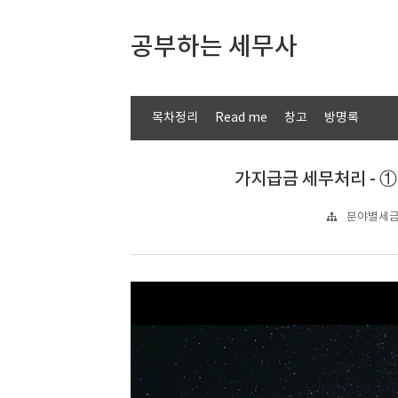
공부하는 세무사
목차정리
Read me
창고
방명록
가지급금 세무처리 - 
분야별세금