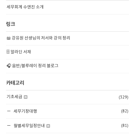
세무회계 수앤진 소개
링크
📖 강유원 선생님의 저서와 강의 정리
🗄️ 알라딘 서재
🎧 음반/블루레이 정리 블로그
카테고리
(329)
기초세금
(82)
세무기장대행
(81)
월별세무일정안내