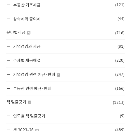
(121)
부동산 기초세금
(44)
상속세와 증여세
(716)
분야별세금
(81)
기업경영과 세금
(220)
주제별 세금해설
(247)
기업경영 관련 예규·판례
(166)
부동산 관련 예규·판례
(1213)
책 밑줄긋기
(9)
연도별 책 밑줄긋기
(489)
책 2023-26