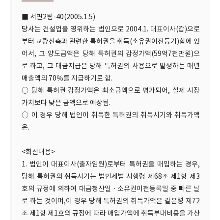
■ 서면2팀-40(2005.1.5)
당사는 건설업을 영위하는 법인으로 2004.1. 대표이사(갑)으로
부터 교량신축과 관련한 특허권을 취득(소유권이전등기)함에 있
어서, 그 양도금액은 당해 특허권의 감정가액(59억7천만원)으
로 하고, 그 대금지급은 당해 특허권의 사용으로 발생하는 매년
매출액의 70％를 지급하기로 함.
○ 당해 특허권 감정가액은 최소금액으로 평가되어, 실제 시장
가치보다 낮은 금액으로 예상됨.
○ 이 경우 당해 법인이 취득한 특허권의 취득시기와 취득가액
은.
<회신내용>
1. 법인이 대표이사(출자임원)로부터 특허권을 매입하는 경우,
당해 특허권의 취득시기는 법인세법 시행령 제68조 제1항 제3
호의 규정에 의하여 대금청산일ㆍ소유권이전등록일 중 빠른 날
로 하는 것이며,이 경우 당해 특허권의 취득가액은 같은령 제72
조 제1항 제1호의 규정에 따라 매입가액에 취득부대비용을 가산