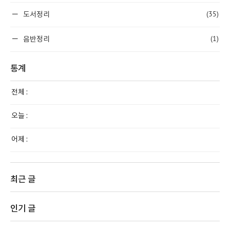
(35)
도서정리
(1)
음반정리
통계
전체 :
오늘 :
어제 :
최근 글
인기 글