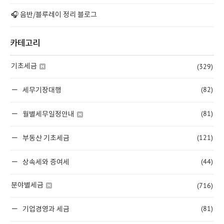
🎧 음반/블루레이 정리 블로그
카테고리
(329)
기초세금
(82)
세무기장대행
(81)
월별세무일정안내
(121)
부동산 기초세금
(44)
상속세와 증여세
(716)
분야별세금
(81)
기업경영과 세금