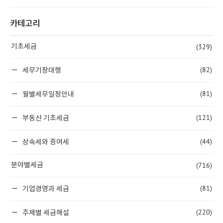
카테고리
(329)
기초세금
(82)
세무기장대행
(81)
월별세무일정안내
(121)
부동산 기초세금
(44)
상속세와 증여세
(716)
분야별세금
(81)
기업경영과 세금
(220)
주제별 세금해설