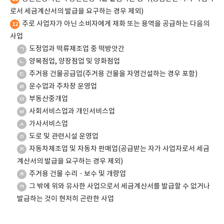
로서 세금계산서의 발급을 요구하는 경우 제외)
주로 사업자가 아닌 소비자에게 재화 또는 용역을 공급하는 다음의
12
사업
도정업과 떡류제조업 중 떡방앗간
ㄱ
양복점업, 양장점업 및 양화점업
ㄴ
주거용 건물공급업(주거용 건물을 자영건설하는 경우 포함)
ㄷ
운수업과 주차장 운영업
ㄹ
부동산중개업
ㅁ
사회서비스업과 개인서비스업
ㅂ
가사서비스업
ㅅ
도로 및 관련시설 운영업
ㅇ
자동차제조업 및 자동차 판매업(공급받는 자가 사업자로서 세금
ㅈ
계산서의 발급을 요구하는 경우 제외)
주거용 건물 수리ㆍ보수 및 개량업
ㅊ
그 밖에 위와 유사한 사업으로서 세금계산서를 발급할 수 없거나
ㅋ
발급하는 것이 현저히 곤란한 사업