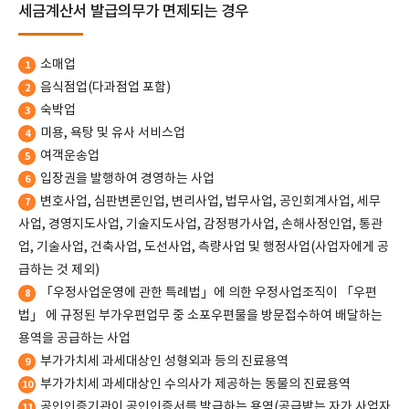
세금계산서 발급의무가 면제되는 경우
소매업
1
음식점업(다과점업 포함)
2
숙박업
3
미용, 욕탕 및 유사 서비스업
4
여객운송업
5
입장권을 발행하여 경영하는 사업
6
변호사업, 심판변론인업, 변리사업, 법무사업, 공인회계사업, 세무
7
사업, 경영지도사업, 기술지도사업, 감정평가사업, 손해사정인업, 통관
업, 기술사업, 건축사업, 도선사업, 측량사업 및 행정사업(사업자에게 공
급하는 것 제외)
「우정사업운영에 관한 특례법」에 의한 우정사업조직이 「우편
8
법」 에 규정된 부가우편업무 중 소포우편물을 방문접수하여 배달하는
용역을 공급하는 사업
부가가치세 과세대상인 성형외과 등의 진료용역
9
부가가치세 과세대상인 수의사가 제공하는 동물의 진료용역
10
공인인증기관이 공인인증서를 발급하는 용역(공급받는 자가 사업자
11