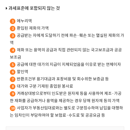
과세표준에 포함되지 않는 것
에누리액
1
환입된 재화의 가액
2
공급받는 자에게 도달하기 전에 파손·훼손 또는 멸실된 재화의 가
3
액
재화 또는 용역의 공급과 직접 관련되지 않는 국고보조금과 공공
4
보조금
공급에 대한 대가의 지급이 지체되었음을 이유로 받는 연체이자
5
할인액
6
반환조건부 용기대금과 포장비용 및 회수위한 보증금 등
7
대가와 구분 기재된 종업원 봉사료
8
거래상대방으로부터 인도받은 원자재 등을 사용하여 제조·가공
9
한 재화를 공급하거나 용역을 제공하는 경우 당해 원자재 등의 가액
사업자가 부동산임대료와는 별도로 구분징수하여 납입을 대행하
10
는 임차인이 부담하여야 할 보험료·수도료 및 공공요금 등