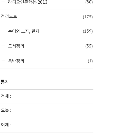
(80)
라디오인문학外 2013
(175)
정리노트
(139)
논어와 노자, 관자
(35)
도서정리
(1)
음반정리
통계
전체 :
오늘 :
어제 :