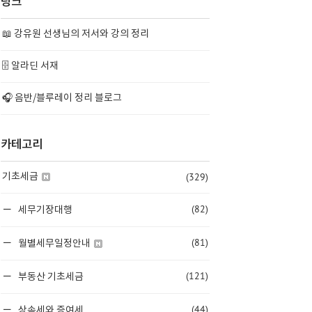
링크
📖 강유원 선생님의 저서와 강의 정리
🗄️ 알라딘 서재
🎧 음반/블루레이 정리 블로그
카테고리
(329)
기초세금
(82)
세무기장대행
(81)
월별세무일정안내
(121)
부동산 기초세금
(44)
상속세와 증여세