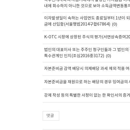
특수관계자와의 자금거래에서 발생한 가지급금 이자
내에 회수하지 아니한 것으로 보아 소득금액변동통지한
이자발생일이 속하는 사업연도 종료일부터 1년이 
(0)
금에 산입함(서울행법2014구합67864)
K-OTC 시장에 상장된 주식의 평가(서면상속증여201
법인의 대표이사 또는 주주인 청구인들과 그 법인
(0)
특수관계인 인지(조심2016중3172)
자본준비금 감액 배당시 의제배당 과세 제외 적용 여부
자본준비금을 재원으로 하는 배당의 경우 잉여금의 
강제 작성 등의 특별한 사정이 없는 한 확인서의 증거
댓글