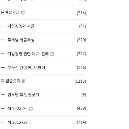
(716)
분야별세금
(81)
기업경영과 세금
(220)
주제별 세금해설
(247)
기업경영 관련 예규·판례
(166)
부동산 관련 예규·판례
(1213)
책 밑줄긋기
(9)
연도별 책 밑줄긋기
(489)
책 2023-26
(714)
책 2012-22