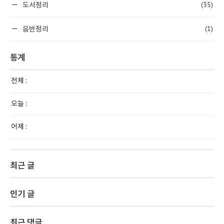
(35)
도서정리
(1)
음반정리
통계
전체 :
오늘 :
어제 :
최근 글
인기 글
최근 댓글