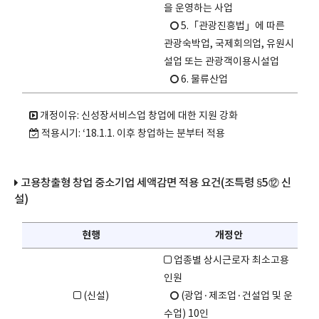
을 운영하는 사업
5.「관광진흥법」에 따른
관광숙박업, 국제회의업, 유원시
설업 또는 관광객이용시설업
6. 물류산업
개정이유: 신성장서비스업 창업에 대한 지원 강화
적용시기: ‘18.1.1. 이후 창업하는 분부터 적용
고용창출형 창업 중소기업 세액감면 적용 요건(조특령 §5⑫ 신
설)
현행
개정안
업종별 상시근로자 최소고용
인원
(신설)
(광업·제조업·건설업 및 운
수업) 10인