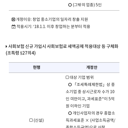
(그밖의 업종) 5인
개정이유: 창업 중소기업의 일자리 창출 지원
적용시기: ‘18.1.1. 이후 창업하는 분부터 적용
사회보험 신규 가입시 사회보험료 세액공제 적용대상 등 구체화
(조특령 §27의4)
현행
개정안
대상 기업 범위
「조세특례제한법」상 중
소기업 중 상시근로자 수가 10
인 미만이고, 과세표준*이 5억
원 이하인 기업
개인사업자의 경우 종합소
(신설)
득과세표준 × (사업소득금액/
종합소득금액)으로 산정