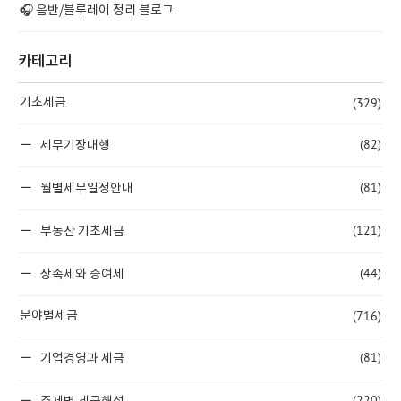
🎧 음반/블루레이 정리 블로그
카테고리
(329)
기초세금
(82)
세무기장대행
(81)
월별세무일정안내
(121)
부동산 기초세금
(44)
상속세와 증여세
(716)
분야별세금
(81)
기업경영과 세금
(220)