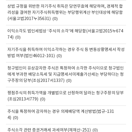
상법 규정을 위반한 자기주식 취득은 당연무효에 해당하며, 경제적 합
리성을 결여한 자기주식취득행위는 부당행위계산 부인대상에 해당함
(0)
(서울고법2017누35631)
이익소각도 법인세법상 ‘주식의 소각’에 해당함(서울고법2015누674
(0)
74)
자기주식을 취득하여 이익소각하는 경우 주식 등 변동상황명세서 작성
(0)
방법 여부(법인46012-101)
청구법인이 유상감자한 주식은 특정하여 소각한 주식이므로 청구법인
에게 부과한 배당소득세 및 지급명세서미제출가산세는 부당하다는 청
(0)
구주장의 당부(조심2017서1337)
쟁점주식의 취득가액을 개별법으로 산정하여 달라는 청구주장의 당부
(0)
(조심2013서779)
주식을 특정하여 감자하는 경우 의제배당액 계산방법(법규-131
(0)
4)
(0)
주식소각 관련 증권거래세 과세여부(재재산-251)