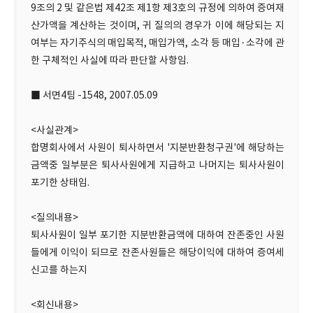
9조의 2 및 같은법 제42조 제1항 제3호의 규정에 의하여 증여재
산가액을 계산하는 것이며, 귀 질의의 경우가 이에 해당되는 지
여부는 자기주식의 매입목적, 매입가액, 소각 등 매입·소각에 관
한 구체적인 사실에 따라 판단할 사항임.
■ 서면4팀 -1548, 2007.05.09
<사실관계>
합명회사에서 사원이 퇴사하면서 '지분반환청구권'에 해당하는
금액중 일부분은 퇴사사원에게 지급하고 나머지는 퇴사사원이
포기한 상태임.
<질의내용>
퇴사사원이 일부 포기한 지분반환금액에 대하여 잔존중인 사원
들에게 이익이 되므로 잔존사원들은 해당이익에 대하여 증여세
신고를 하는지
<회신내용>