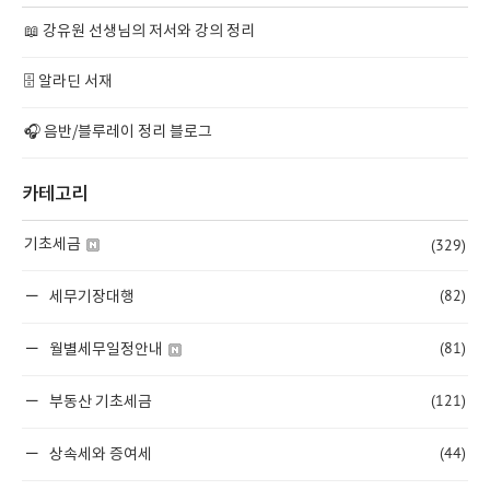
📖 강유원 선생님의 저서와 강의 정리
🗄️ 알라딘 서재
🎧 음반/블루레이 정리 블로그
카테고리
(329)
기초세금
(82)
세무기장대행
(81)
월별세무일정안내
(121)
부동산 기초세금
(44)
상속세와 증여세