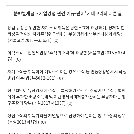
'
분야별세금
>
기업경영 관련 예규·판례
' 카테고리의 다른 글
상법 규정을 위반한 자기주식 취득은 당연무효에 해당하며, 경제적 합
리성을 결여한 자기주식취득행위는 부당행위계산 부인대상에 해당함
(0)
(서울고법2017누35631)
이익소각도 법인세법상 ‘주식의 소각’에 해당함(서울고법2015누674
(0)
74)
자기주식을 취득하여 이익소각하는 경우 주식 등 변동상황명세서 작성
(0)
방법 여부(법인46012-101)
청구법인이 유상감자한 주식은 특정하여 소각한 주식이므로 청구법인
에게 부과한 배당소득세 및 지급명세서미제출가산세는 부당하다는 청
(0)
구주장의 당부(조심2017서1337)
쟁점주식의 취득가액을 개별법으로 산정하여 달라는 청구주장의 당부
(0)
(조심2013서779)