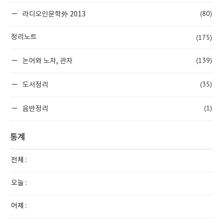
(80)
라디오인문학外 2013
(175)
정리노트
(139)
논어와 노자, 관자
(35)
도서정리
(1)
음반정리
통계
전체 :
오늘 :
어제 :