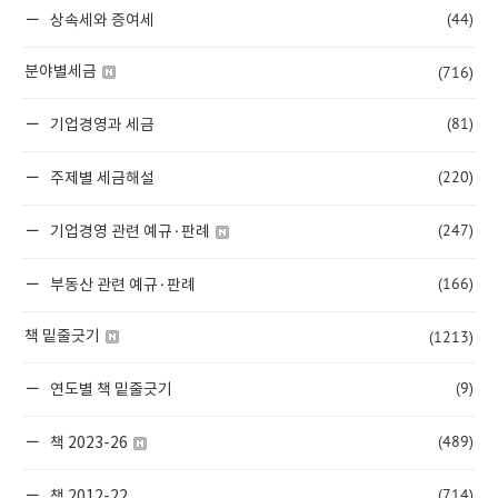
(44)
상속세와 증여세
(716)
분야별세금
(81)
기업경영과 세금
(220)
주제별 세금해설
(247)
기업경영 관련 예규·판례
(166)
부동산 관련 예규·판례
(1213)
책 밑줄긋기
(9)
연도별 책 밑줄긋기
(489)
책 2023-26
(714)
책 2012-22