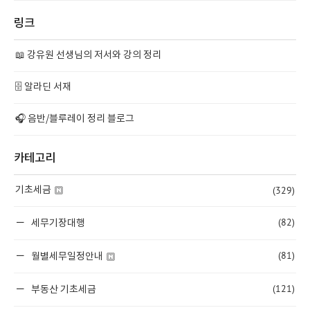
링크
📖 강유원 선생님의 저서와 강의 정리
🗄️ 알라딘 서재
🎧 음반/블루레이 정리 블로그
카테고리
(329)
기초세금
(82)
세무기장대행
(81)
월별세무일정안내
(121)
부동산 기초세금