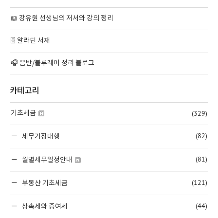
📖 강유원 선생님의 저서와 강의 정리
🗄️ 알라딘 서재
🎧 음반/블루레이 정리 블로그
카테고리
(329)
기초세금
(82)
세무기장대행
(81)
월별세무일정안내
(121)
부동산 기초세금
(44)
상속세와 증여세