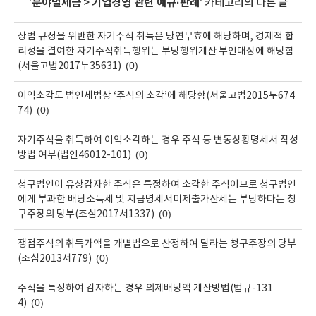
'
분야별세금
>
기업경영 관련 예규·판례
' 카테고리의 다른 글
상법 규정을 위반한 자기주식 취득은 당연무효에 해당하며, 경제적 합
리성을 결여한 자기주식취득행위는 부당행위계산 부인대상에 해당함
(0)
(서울고법2017누35631)
이익소각도 법인세법상 ‘주식의 소각’에 해당함(서울고법2015누674
(0)
74)
자기주식을 취득하여 이익소각하는 경우 주식 등 변동상황명세서 작성
(0)
방법 여부(법인46012-101)
청구법인이 유상감자한 주식은 특정하여 소각한 주식이므로 청구법인
에게 부과한 배당소득세 및 지급명세서미제출가산세는 부당하다는 청
(0)
구주장의 당부(조심2017서1337)
쟁점주식의 취득가액을 개별법으로 산정하여 달라는 청구주장의 당부
(0)
(조심2013서779)
주식을 특정하여 감자하는 경우 의제배당액 계산방법(법규-131
(0)
4)