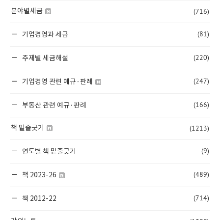
(716)
분야별세금
(81)
기업경영과 세금
(220)
주제별 세금해설
(247)
기업경영 관련 예규·판례
(166)
부동산 관련 예규·판례
(1213)
책 밑줄긋기
(9)
연도별 책 밑줄긋기
(489)
책 2023-26
(714)
책 2012-22