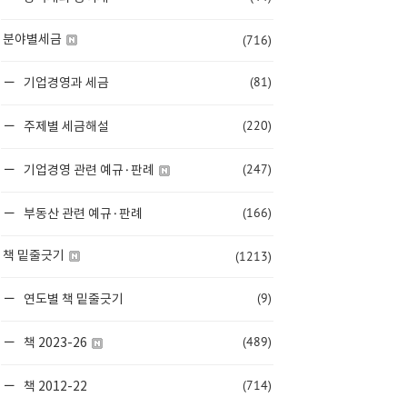
(716)
분야별세금
(81)
기업경영과 세금
(220)
주제별 세금해설
(247)
기업경영 관련 예규·판례
(166)
부동산 관련 예규·판례
(1213)
책 밑줄긋기
(9)
연도별 책 밑줄긋기
(489)
책 2023-26
(714)
책 2012-22