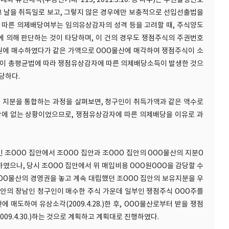
와 유권해석(부동산거래-213, 2011.3.10. 등 다수)은 주권발행번호
그 날을 취득일로 보고, 그렇지 않은 경우에만 보충적으로 선입선출법을
 따른 의제배당여부는 임의유상감자의 성격 등을 고려할 때, 주식양도
에 의해 판단하는 것이 타당하며, 이 건의 경우도 쟁점주식의 주권번호
O원에 매수하였다가 같은 가액으로 OOO물산에 매각하여 쟁점주식이 소
청이 총평균법에 따라 쟁점유상감자에 따른 의제배당소득이 발생한 것으
당하다.
산의 지분을 통합하는 과정을 살펴보면, 청구인이 취득가액과 같은 액수로
에 없는 상황이었으므로, 쟁점유상감자에 따른 의제배당을 이유로 과
인 조OOO 집안에서 조OOO 집안과 조OOO 집안의 OOO물산의 지분O
하였으나, 당시 조OOO 집안에서 위 매입비용 OOO원OOO을 감당할 수
OOO물산의 경영권을 놓고 계속 대립했던 조OOO 집안의 보유지분을 우
OO 집안의 장남인 청구인이 매수한 주식 가운데 일부인 쟁점주식 OOO주를
 매도하여 유상소각(2009.4.28.)한 후, OOO물산로부터 받을 쟁점
09.4.30.)하는 것으로 계획하고 계획대로 진행하였다.