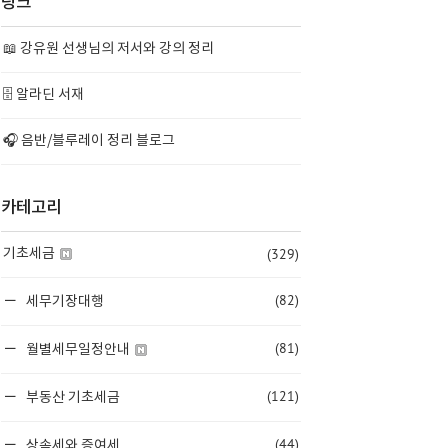
링크
📖 강유원 선생님의 저서와 강의 정리
🗄️ 알라딘 서재
🎧 음반/블루레이 정리 블로그
카테고리
(329)
기초세금
(82)
세무기장대행
(81)
월별세무일정안내
(121)
부동산 기초세금
(44)
상속세와 증여세