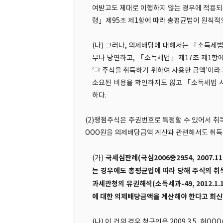
여받고도 제대로 이행하지 않는 경우에 적용
령」제95조 제1항에 따라 총평균법이 원칙적
(나) 그러나, 의제배당에 대해서는 「소득세
무나 당연하고, 「소득세법」제17조 제1항
‘그 주식을 취득하기 위하여 사용한 금액’이
소요된 비용을 확인하지도 않고 「소득세법 
하다.
(2)쟁점주식은 주권번호로 특정할 수 있어서 취
OOO원을 의제배당금액 계산과 관련해서도 취득
국세심판례(국심2006중2954, 2007
(가)
는 경우에도 총평균법에 따라 당해 주식의 
과세관청의 유권해석(소득세과-49, 2012.1
에 대한 의제배당금액을 계산해야 한다고 회신
(나) 이 건의 경우 청구인은 2009.3.5. 허OO