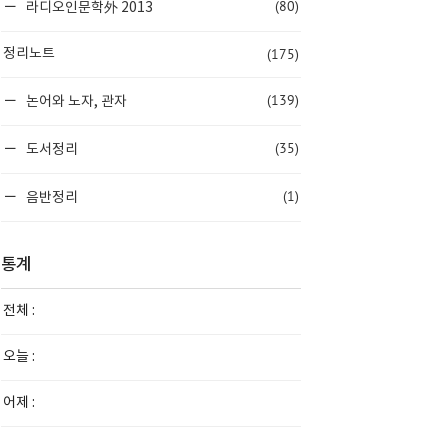
(80)
라디오인문학外 2013
(175)
정리노트
(139)
논어와 노자, 관자
(35)
도서정리
(1)
음반정리
통계
전체 :
오늘 :
어제 :