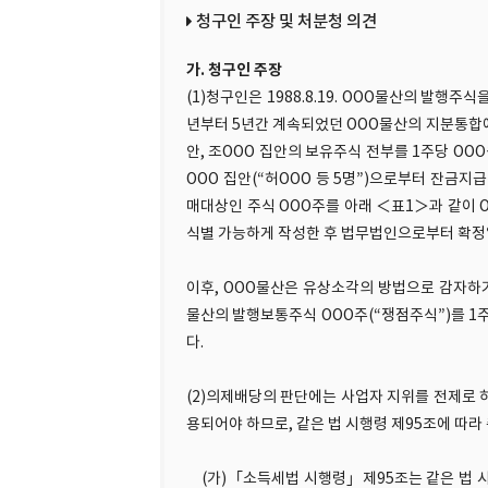
청구인 주장 및 처분청 의견
가. 청구인 주장
(1)청구인은 1988.8.19. OOO물산의 발행주
년부터 5년간 계속되었던 OOO물산의 지분통합에
안, 조OOO 집안의 보유주식 전부를 1주당 OOO
OOO 집안(“허OOO 등 5명”)으로부터 잔금지급
매대상인 주식 OOO주를 아래 ＜표1＞과 같이 
식별 가능하게 작성한 후 법무법인으로부터 확정
이후, OOO물산은 유상소각의 방법으로 감자하
물산의 발행보통주식 OOO주(“쟁점주식”)를 1
다.
(2)의제배당의 판단에는 사업자 지위를 전제로
용되어야 하므로, 같은 법 시행령 제95조에 따
(가)「소득세법 시행령」제95조는 같은 법 