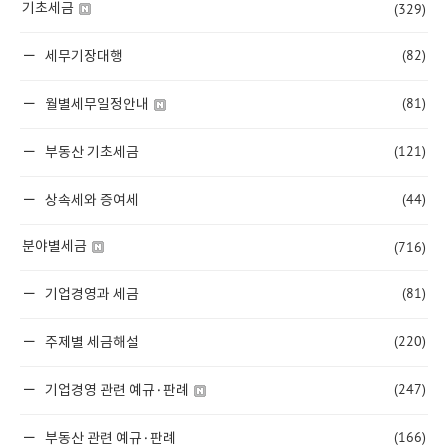
(329)
기초세금
(82)
세무기장대행
(81)
월별세무일정안내
(121)
부동산 기초세금
(44)
상속세와 증여세
(716)
분야별세금
(81)
기업경영과 세금
(220)
주제별 세금해설
(247)
기업경영 관련 예규·판례
(166)
부동산 관련 예규·판례