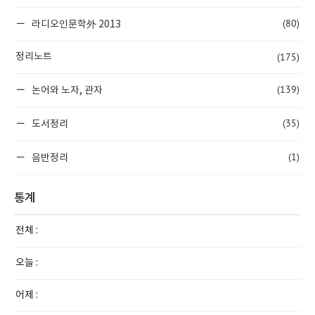
(80)
라디오인문학外 2013
(175)
정리노트
(139)
논어와 노자, 관자
(35)
도서정리
(1)
음반정리
통계
전체 :
오늘 :
어제 :