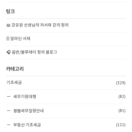
링크
📖 강유원 선생님의 저서와 강의 정리
🗄️ 알라딘 서재
🎧 음반/블루레이 정리 블로그
카테고리
(329)
기초세금
(82)
세무기장대행
(81)
월별세무일정안내
(121)
부동산 기초세금