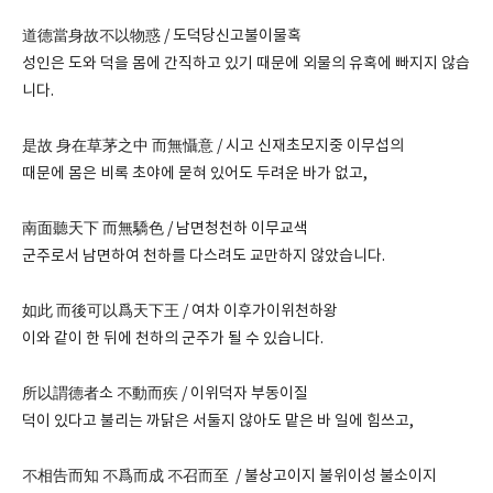
道德當身故不以物惑 / 도덕당신고불이물혹
성인은 도와 덕을 몸에 간직하고 있기 때문에 외물의 유혹에 빠지지 않습
니다.
是故 身在草茅之中 而無懾意 / 시고 신재초모지중 이무섭의
때문에 몸은 비록 초야에 묻혀 있어도 두려운 바가 없고,
南面聽天下 而無驕色 / 남면청천하 이무교색
군주로서 남면하여 천하를 다스려도 교만하지 않았습니다.
如此 而後可以爲天下王 / 여차 이후가이위천하왕
이와 같이 한 뒤에 천하의 군주가 될 수 있습니다.
所以謂德者소 不動而疾 / 이위덕자 부동이질
덕이 있다고 불리는 까닭은 서둘지 않아도 맡은 바 일에 힘쓰고,
不相告而知 不爲而成 不召而至 / 불상고이지 불위이성 불소이지