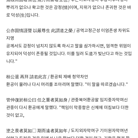
無根而固者情也 無方而富者生也 / 무근이고자정야 무방이부자생야
뿌리가 없으나 확고한 것은 감정(情)이며, 지위가 없으나 존귀한 것은 바
로 덕성(生)입니다.
公亦固情謹聲 以嚴尊生 此謂道之榮 / 공역고정근성 이엄존생 차위도
지영
공께서도 감정이 넘치지 않도록 하시고 말을 삼가하시면, 엄격한 위엄이
유지되어 덕성이 존중될 것입니다. 이를 일러 도道가 빛난다고 하는 것입
니다."
桓公退 再拜 請若此言 / 환공퇴 재배 청약차언
환공이 물러나 다시 머리를 조아리며 말했다. "이 말을 따르겠습니다."
管仲復於桓公曰 任之重者莫如身 / 관중복어환공왈 임지중자막여신
관중이 다시 환공에게 말했다. "책임이 막중함은 신체에 미침보다 더한
것이 없고,
塗之畏者莫如□ 期而遠者莫如年 / 도지외자막여구 기이원자막여년