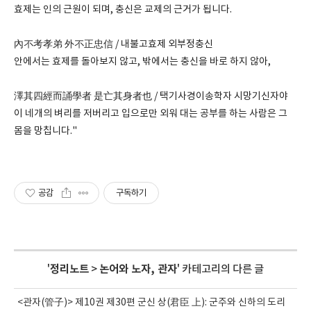
효제는 인의 근원이 되며, 충신은 교제의 근거가 됩니다.
內不考孝弟 外不正忠信 / 내불고효제 외부정충신
안에서는 효제를 돌아보지 않고, 밖에서는 충신을 바로 하지 않아,
澤其四經而誦學者 是亡其身者也 / 택기사경이송학자 시망기신자야
이 네개의 벼리를 저버리고 입으로만 외워 대는 공부를 하는 사람은 그
몸을 망칩니다."
공감
구독하기
'
정리노트
>
논어와 노자, 관자
' 카테고리의 다른 글
<관자(管子)> 제10권 제30편 군신 상(君臣 上): 군주와 신하의 도리