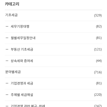
카테고리
(329)
기초세금
(82)
세무기장대행
(81)
월별세무일정안내
(121)
부동산 기초세금
(44)
상속세와 증여세
(716)
분야별세금
(81)
기업경영과 세금
(220)
주제별 세금해설
(247)
기업경영 관련 예규·판례