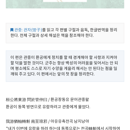
관중: 관자(管子)
를 읽고 각 편별 구절과 음독, 한글번역을 정리
한다. 전체 구절과 상세 해설은 책을 참조해야 한다.
이 편은 관중이 환공에게 정치를 할 때 경계해야 할 사항과 지켜야
할 덕을 말한 것이다. 군주는 항상 백성의 어려움을 잊어서는 안 되
며 평소에도 스스로 자기 수양을 게을리 해서는 안 된다는 점을 일
깨워 주고 있다. 이 편에서는 앞의 첫 장을 정리한다.
桓公將東游 問於管仲曰 / 환공장동유 문어관중왈
환공이 동쪽 방면으로 유람하려고 관중에게 물었다.
我游猶軸轉斛 南至琅邪 / 아유유축전곡 남지낭야
"내가 이번에 유람을 하려 하는데 동쪽으로는 전곡轉斛에서 시작하여