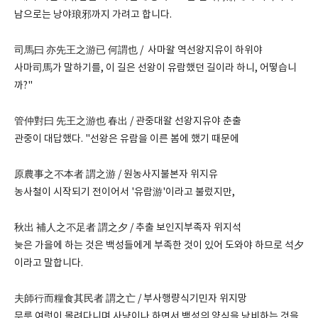
남으로는 낭야琅邪까지 가려고 합니다.
司馬曰 亦先王之游已 何謂也 / 사마왈 역선왕지유이 하위야
사마司馬가 말하기를, 이 길은 선왕이 유람했던 길이라 하니, 어떻습니
까?"
管仲對曰 先王之游也 春出 / 관중대왈 선왕지유야 춘출
관중이 대답했다. "선왕은 유람을 이른 봄에 했기 때문에
原農事之不本者 謂之游 / 원농사지불본자 위지유
농사철이 시작되기 전이어서 '유람游'이라고 불렀지만,
秋出 補人之不足者 謂之夕 / 추출 보인지부족자 위지석
늦은 가을에 하는 것은 백성들에게 부족한 것이 있어 도와야 하므로 석夕
이라고 말합니다.
夫師行而糧食其民者 謂之亡 / 부사행량식기민자 위지망
무릇 여럿이 몰려다니며 사냥이나 하면서 백성의 양식을 낭비하는 것을