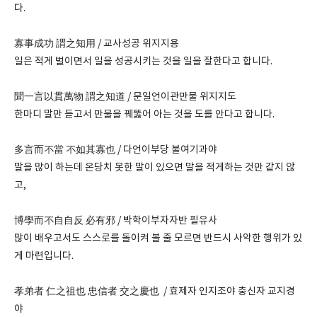
다.
寡事成功 謂之知用 / 교사성공 위지지용
일은 적게 벌이면서 일을 성공시키는 것을 일을 잘한다고 합니다.
聞一言以貫萬物 謂之知道 / 문일언이관만물 위지지도
한마디 말만 듣고서 만물을 꿰뚫어 아는 것을 도를 안다고 합니다.
多言而不當 不如其寡也 / 다언이부당 불여기과야
말을 많이 하는데 온당치 못한 말이 있으면 말을 적게하는 것만 같지 않
고,
博學而不自自反 必有邪 / 박학이부자자반 필유사
많이 배우고서도 스스로를 돌이켜 볼 줄 모르면 반드시 사악한 행위가 있
게 마련입니다.
孝弟者 仁之祖也 忠信者 交之慶也 / 효제자 인지조야 충신자 교지경
야