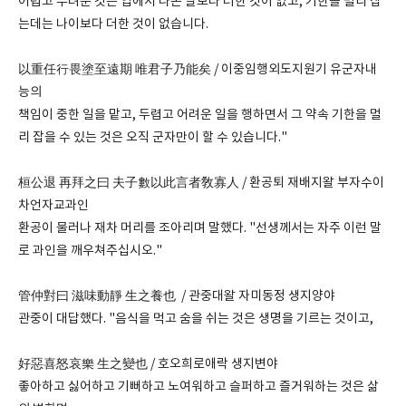
어렵고 두려운 것은 입에서 나온 말보다 더한 것이 없고, 기한을 멀리 잡
는데는 나이보다 더한 것이 없습니다.
以重任行畏塗至遠期 唯君子乃能矣 / 이중임행외도지원기 유군자내
능의
책임이 중한 일을 맡고, 두렵고 어려운 일을 행하면서 그 약속 기한을 멀
리 잡을 수 있는 것은 오직 군자만이 할 수 있습니다."
桓公退 再拜之曰 夫子數以此言者敎寡人 / 환공퇴 재배지왈 부자수이
차언자교과인
환공이 물러나 재차 머리를 조아리며 말했다. "선생께서는 자주 이런 말
로 과인을 깨우쳐주십시오."
管仲對曰 滋味動靜 生之養也 / 관중대왈 자미동정 생지양야
관중이 대답했다. "음식을 먹고 숨을 쉬는 것은 생명을 기르는 것이고,
好惡喜怒哀樂 生之變也 / 호오희로애락 생지변야
좋아하고 싫어하고 기뻐하고 노여워하고 슬퍼하고 즐거워하는 것은 삶