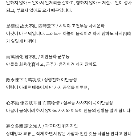
말하지 않아도 알아서 일처리를 잘하고, 행하지 않아도 저절로 일이 성사
되고, 부르지 않아도 오기 때문입니다.
是德也 故天不動 四時云下 / 시덕야 고천부동 사시운하
이것이 바로 덕입니다. 그러므로 하늘이 움직이려 하지 않아도 사시四時
가 알맞게 바뀌어
而萬物化 君不動 / 이만물화 군부동
만물을 화육化育하고, 군주가 움직이려 하지 않아도
政令陳下而萬功成 / 정령진하 이만공성
명령이 아래로 베풀어져 만 가지 공업을 이루며,
心不動 使四肢耳目 而萬物情 / 심부동 사사지이목 이만물정
마음이 움직이려 하지 않아도 사지와 이목이 만물의 정황을 알게 합니다.
寡交多親 謂之知人 / 과교다친 위지지인
상대방과 교류는 적게 하면서 많은 사람과 친한 것을 사람을 안다고 합니