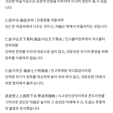
고요한 마음가짐으로 심성의 안정을 이루어야 드디어 성인이 될 수 있습
니다.
仁從中出 義從外作 / 인종중출 의종외작
인仁은 마음속에서 나오는 것이고, 의義는 밖에서 만들어지는 것입니다.
仁故不以天下爲利 義故不以天下爲名 / 인고불이천하위리 의고불이
천하위명
인하면 천하를 이익의 대상으로 삼지 않고, 의로우면 자기의 명성을 위해
천하를 이용하지 않습니다.
仁故不代王 義故七十而致政 / 인고부대왕 의고칠십이치정
인하면 자기가 천하를 대신하여 왕이 되려 하지 않고, 의로우면 70세가
되면 정치에서 물러 납니다.
是故聖人上德而下功 尊道而賤物 / 시고성인상덕이하공 존도이천물
그러므로 성인은 덕德은 높이되 그 공功은 아래에 두고, 도道는 존중하
되 물질은 천시했습니다.