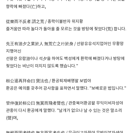
향락에 빠졌다(亡)하고,
從樂而不反者 謂之荒 / 종락이불반자 위지황
즐거움만 따라 놀다가 돌아올 줄 모르는 것을 방탕에 젖었다(荒) 합니다.
先王有游夕之業於人 無荒亡之行於身 / 선왕유유석지업어인 무황망
지행어신
선왕은 유람游이나 석夕을 하여도 백성에게 환락에 빠졌다거나 방탕에
젖었다는 비난이 미치지 않도록 했습니다."
桓公退再拜命曰 寶法也 / 환공퇴재배명왈 보법야
환공은 예의를 갖추어 감사함을 표하면서 말했다. "보배로운 법입니다."
管仲復於桓公曰 無翼而飛者聲也 / 관중복어환공왈 무익이비자성야
관중이 다시 환공에게 말했다. "날개가 없으나 날 수 있는 것은 말소리
(聲)며,