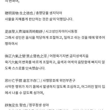
의 변화며,
聰明當物 生之德也 / 총명당물 생지덕야
사물을 지혜롭게 판단하는 것은 삶의 덕행입니다.
是故聖人齊滋味而時動靜 / 시고성인자미이시동정
그래서 성인은 음식을 적당하게 조절하고, 일하고 쉬는 것을 때에 맞추어
행하여서
御正六氣之變 禁止聲色之淫 / 어정육기지변 금지성색지음
육기六氣의 변화를 바르게 조절하고, 음색과 여색의 음탕함에 빠지지 않
도록 스스로를 단속했습니다.
邪行亡乎體 違言不存□ / 사행망호례 위언부존구
사악한 행위가 자기 몸에서 발생하지 않도록 조심하고, 어그러진 말이 입
에서 나올 수 없도록 삼가며,
靜無定生 聖也 / 정무정생 성야