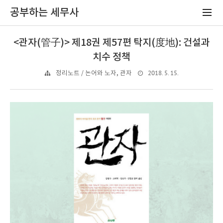
공부하는 세무사
<관자(管子)> 제18권 제57편 탁지(度地): 건설과
치수 정책
2018. 5. 15.
정리노트 / 논어와 노자, 관자