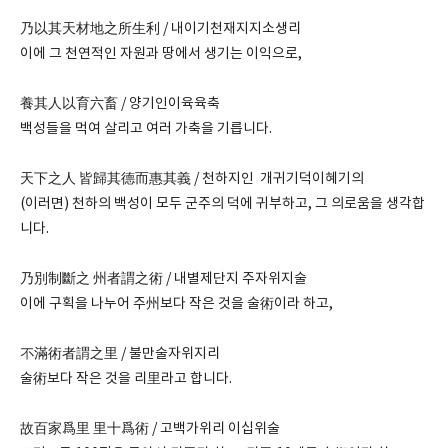
乃以其天材地之所生利 / 내이기천재지지소생리
이에 그 천연적인 자원과 땅에서 생기는 이익으로,
養其人以育六畜 / 양기인이육육축
백성들을 먹여 살리고 여러 가축을 기릅니다.
天下之人 皆歸其德而惠其義 / 천하지인 개귀기덕이혜기의
(이러면) 천하의 백성이 모두 군주의 덕에 귀부하고, 그 의로움을 생각합
니다.
乃別制斷之 州者謂之術 / 내별제단지 주자위지술
이에 구획을 나누어 주州보다 작은 것을 술術이라 하고,
不滿術者謂之里 / 불만술자위지리
술術보다 작은 것을 리里라고 합니다.
故百家爲里 里十爲術 / 고백가위리 이십위술