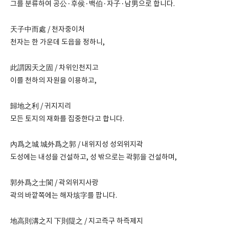
그를 분류하여 공公·후侯·백伯·자子·남男으로 합니다.
天子中而處 / 천자중이처
천자는 한 가운데 도읍을 정하니,
此謂因天之固 / 차위인천지고
이를 천하의 자원을 이용하고,
歸地之利 / 귀지지리
모든 토지의 재화를 집중한다고 합니다.
內爲之城 城外爲之郭 / 내위지성 성외위지곽
도성에는 내성을 건설하고, 성 밖으로는 곽郭을 건설하며,
郭外爲之士閬 / 곽외위지사랑
곽의 바깥쪽에는 해자垓字를 팝니다.
地高則溝之지 下則隄之 / 지고즉구 하즉제지