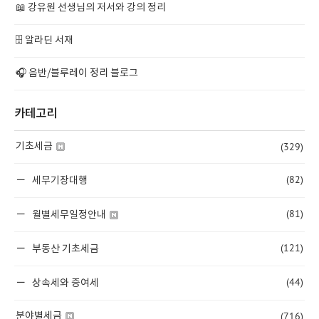
📖 강유원 선생님의 저서와 강의 정리
🗄️ 알라딘 서재
🎧 음반/블루레이 정리 블로그
카테고리
(329)
기초세금
(82)
세무기장대행
(81)
월별세무일정안내
(121)
부동산 기초세금
(44)
상속세와 증여세
(716)
분야별세금