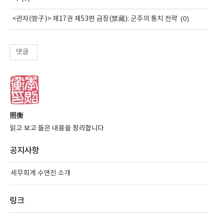
(0)
<관자(管子)> 제17권 제53편 금장(禁藏): 군주의 통치 전략
댓글
照衡
읽고 보고 들은 내용을 정리합니다
공지사항
세무회계 수앤진 소개
링크