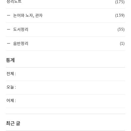
(175)
정리노트
(139)
논어와 노자, 관자
(35)
도서정리
(1)
음반정리
통계
전체 :
오늘 :
어제 :
최근 글