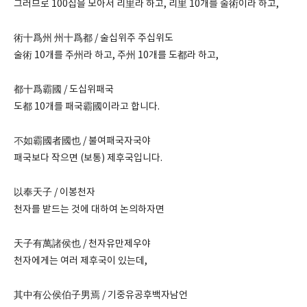
그러므로 100집을 모아서 리里라 하고, 리里 10개를 술術이라 하고,
術十爲州 州十爲都 / 술십위주 주십위도
술術 10개를 주州라 하고, 주州 10개를 도都라 하고,
都十爲霸國 / 도십위패국
도都 10개를 패국霸國이라고 합니다.
不如霸國者國也 / 불여패국자국야
패국보다 작으면 (보통) 제후국입니다.
以奉天子 / 이봉천자
천자를 받드는 것에 대하여 논의하자면
天子有萬諸侯也 / 천자유만제우야
천자에게는 여러 제후국이 있는데,
其中有公侯伯子男焉 / 기중유공후백자남언