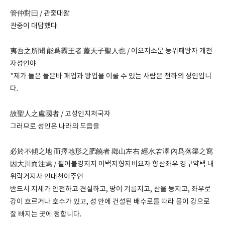
管仲對曰 / 관중대왈
관중이 대답했다.
夷吾之所聞 能爲霸王者 蓋天子聖人也 / 이오지소문 능위패왕자 개천
자성인야
"제가 들은 들은바 패업과 왕업을 이룰 수 있는 사람은 천하의 성인입니
다.
故聖人之處國者 / 고성인지처국자
그러므로 성인은 나라의 도읍을
必於不傾之地 而擇地形之肥饒者 鄕山左右 經水若澤 內爲落渠之寫
因大川而注焉 / 필어불경지지 이택지형지비요자 향산좌우 경구약택 내
위락거지사 인대천이주언
반드시 지세가 안전하고 견실하고, 땅이 기름지고, 산을 등지고, 좌우로
강이 흐르거나 호수가 있고, 성 안에 건설된 배수로를 따라 물이 강으로
잘 빠지는 곳에 정합니다.