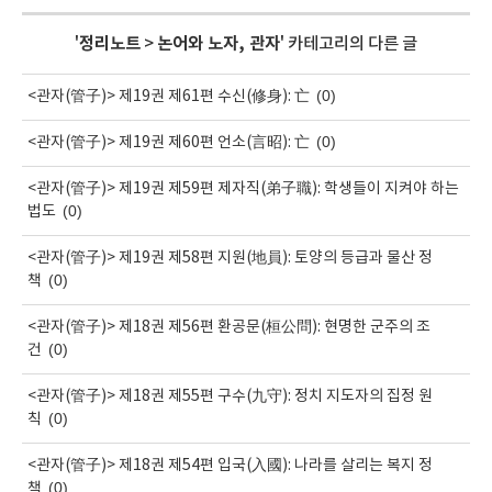
'
정리노트
>
논어와 노자, 관자
' 카테고리의 다른 글
(0)
<관자(管子)> 제19권 제61편 수신(修身): 亡
(0)
<관자(管子)> 제19권 제60편 언소(言昭): 亡
<관자(管子)> 제19권 제59편 제자직(弟子職): 학생들이 지켜야 하는
(0)
법도
<관자(管子)> 제19권 제58편 지원(地員): 토양의 등급과 물산 정
(0)
책
<관자(管子)> 제18권 제56편 환공문(桓公問): 현명한 군주의 조
(0)
건
<관자(管子)> 제18권 제55편 구수(九守): 정치 지도자의 집정 원
(0)
칙
<관자(管子)> 제18권 제54편 입국(入國): 나라를 살리는 복지 정
(0)
책