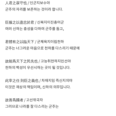
人君之葆守也 / 인군지보수야
군주의 자리를 보존하는 것이라 합니다.
臣服之以盡忠於君 / 신복지이진충어군
여러 신하는 충성을 다하여 군주를 돕고,
君體有之以臨天下 / 군체육지이림천하
군주는 너그러운 마음으로 천하를 다스리기 때문에
故能爲天下之民先也 / 고능취천하지민선야
천하의 백성이 우선시하는 곳이 될 것입니다.
此宰之任 則臣之義也 / 차재지임 즉신지의야
이것은 재상의 책임이며, 신하의 의무입니다.
故善爲國者 / 고선위국자
그러므로 나라를 잘 다스리는 군주는