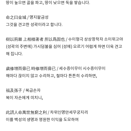
땅이 높으면 골을 파고, 땅이 낮으면 둑을 쌓습니다.
命之曰金城 / 명지왈금성
그것을 견고한 성곽이라고 합니다.
樹以荊棘 上相穡著者 所以爲固也 / 수이형극 상상장착자 소이위고야
(성곽의 주변에) 가시덤불을 심어 (성에) 오르기 어렵게 하면 더욱 견고
해 집니다.
歲修增而毋已 時修增而毋已 / 세수증이무이 시수증이무이
해마다 끊이지 않고 수리하고, 철마다 튼튼히 수리하면,
福及孫子 / 복급손자
복이 자손에게 미치니,
此謂人命萬世無窮之利 / 차위인명만세무궁지리
이를 백성의 생명과 영원한 이익을 도모하여