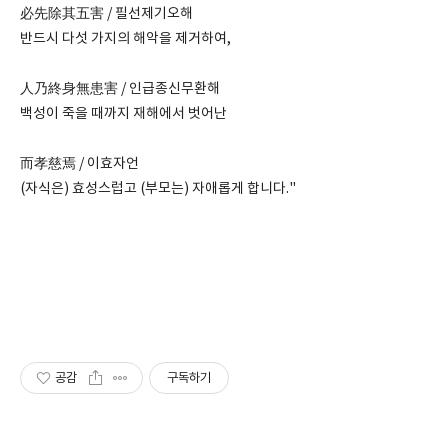
必先除其五害 / 필선제기오해
반드시 다섯 가지의 해악을 제거하여,
人乃終身無患害 / 인급종신무환해
백성이 죽을 때까지 재해에서 벗어난
而孝慈焉 / 이효자언
(자식은) 효성스럽고 (부모는) 자애롭게 합니다."
공감
구독하기