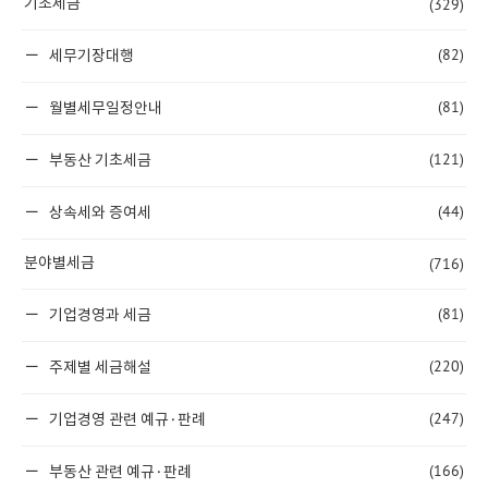
(329)
기초세금
(82)
세무기장대행
(81)
월별세무일정안내
(121)
부동산 기초세금
(44)
상속세와 증여세
(716)
분야별세금
(81)
기업경영과 세금
(220)
주제별 세금해설
(247)
기업경영 관련 예규·판례
(166)
부동산 관련 예규·판례