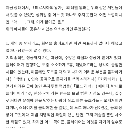
지금 상태에서, 「페르시아의 왕자」의 레벨 통과는 위와 같은 게임들에
서 맛볼 수 있었던 성취감 중 어느 것 하나도 주지 못한다. 어떤 느낌이냐
면, “아……. 그래, 이게 끝이군. 음.”
위의 예시들이 공유하고 있는 요소는 과연 무엇일까?
1. 게임 중 언제라도, 화면을 훑어보기만 하면 목표까지 얼마나 해냈고
얼마나 남았는지 알 수 있다.
2. 최종적인 성공까지 가는 과정에, 수많은 좌절과 성공이 흩어져 있다.
플레이어가 진행하는 도중 소소하게 “휴, 해냈어!”라는 생각이 들법한
시점이 있는데, 이를테면 도트를 다 먹고 나가기 어려운 부분을 돌파하거
나(「팩맨」), 연속 공격으로 문지기를 쓰러뜨리거나(「카라테카」),
얻기 어려운 곳에 놓인 돈자루를 먹었을(「로드 러너」) 때이다. 반대로
플레이어가 “앗, 젠장…”이라는 반응을 보일 법한 시점도 있는데, 실수
로 커다란 운석에 탄을 맞추는 바람에 작고 빠른 돌조각들로 쪼개져버린
다거나, 스테이지를 클리어한 줄 알았는데 도트 하나가 남아있는 등의 상
황이 그것이다. 제법 치명적인 좌절이 있는 반면, 그저 거슬릴 뿐인 사소
한 좌절도 있다. 하지만 어느 쪽이든, 플레이어는 이것을 자기의 실수로