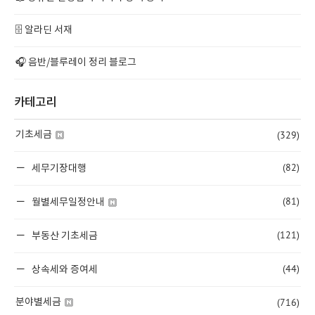
🗄️ 알라딘 서재
🎧 음반/블루레이 정리 블로그
카테고리
(329)
기초세금
(82)
세무기장대행
(81)
월별세무일정안내
(121)
부동산 기초세금
(44)
상속세와 증여세
(716)
분야별세금