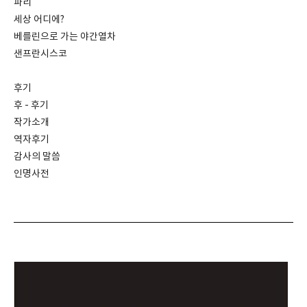
파리
세상 어디에?
베를린으로 가는 야간열차
샌프란시스코
후기
후 - 후기
작가소개
역자후기
감사의 말씀
인명사전