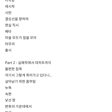
다락방
재시작
시련
결승선을 향하여
현실 직시
베타
마을 모두가 힘을 모아
마무리
출시
Part 2 - 실패작에서 대히트까지
불편한 침묵
저기서 그렇게 죽어가고 있다니...
살아남기 위한 몸부림
뉴욕
속편
낯선 땅
변화의 가운데에서