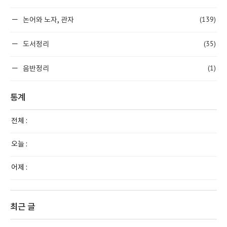
(139)
논어와 노자, 관자
(35)
도서정리
(1)
음반정리
통계
전체 :
오늘 :
어제 :
최근 글