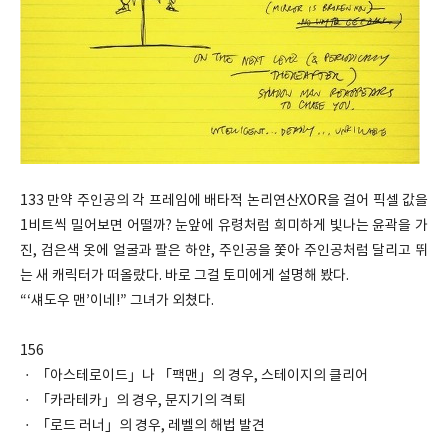
133 만약 주인공의 각 프레임에 배타적 논리연산XOR을 걸어 픽셀 값을
1비트씩 밀어보면 어떨까? 눈앞에 유령처럼 희미하게 빛나는 윤곽을 가
진, 검은색 옷에 얼굴과 팔은 하얀, 주인공을 쫓아 주인공처럼 달리고 뛰
는 새 캐릭터가 떠올랐다. 바로 그걸 토미에게 설명해 봤다.
“‘섀도우 맨’이네!” 그녀가 외쳤다.
156
ㆍ 「아스테로이드」나 「팩맨」의 경우, 스테이지의 클리어
ㆍ 「카라테카」의 경우, 문지기의 격퇴
ㆍ 「로드 러너」의 경우, 레벨의 해법 발견