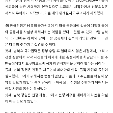
제의 이완과 함께 점차 동요하기 시작했다
.
특히
1920~1930
년대 들어
신교육이 농촌 사회까지 본격적으로 보급되기 시작하면서 신분의식은
서서히 무너지기 시작했고
,
마을 내의 위계질서도 무너지기 시작했다
.
49
한국전쟁은 남북의 국가권력이 각 마을 공동체에 깊숙이 개입해 들어
와 공동체를 사실상 해체시키는 역할을 했다고 말할 수 있다
.
그럼 남북
의 국가권력은 왜 이와 같이 마을 공동체에 깊숙이 개입한 것일까
.
그것
은 다음의 몇 가지로 설명할 수 있다
.
첫째
,
남북의 국가권력은 정부 수립 후 얼마 되지 않은 시점에서
,
그리고
전쟁 상황에서 각각 자신들의 체제에 대한 충성서약을 최말단의 마을 주
민들에게까지 요구함으로써 국가의 권력기반을 굳히려 했다는 점이다
.
둘째
,
남북 정권은 전쟁을 치르면서 최대한의 인적
·
물적 자원의 동원이
필요했다
.
그러기 위해서는 행정의 말단인 마을과 그 주민들을 확실히 장
악할 필요가 있었다
.
특히 남쪽이나 북쪽 모두 전쟁을 수행하기 위해서는
인적 자원의 동원이 절실했다
.
셋째
,
남북 정권은 전쟁 과정
,
그리고 전쟁 이후를 대비하여 치안을 확실
히 해둘 필요가 있었다
.