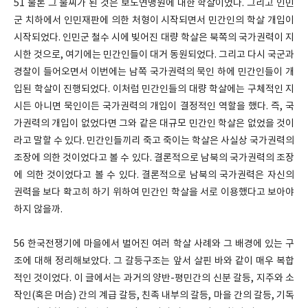
51
물론 그 불씨가 된 것은 보도연맹원에 대한 학살이었다
.
그리고 인민
군 치하에서 인민재판에 의한 처형이 시작되면서 민간인의 학살 개입이
시작되었다
.
인민군 철수 시에 빚어진 대량 학살은 북쪽의 국가권력이 지
시한 것으로
,
여기에는 민간인들이 대거 동원되었다
.
그리고 다시 국군과
경찰이 들어오면서 이번에는 남쪽 국가권력의 묵인 하에 민간인들이 개
입된 학살이 진행되었다
.
이처럼 민간인들의 대량 학살에는 구체적인 지
시든 아니면 묵인이든 국가권력의 개입이 결정적인 역할을 했다
.
즉
,
국
가권력의 개입이 없었다면 그와 같은 대규모 민간인 학살은 없었을 것이
라고 말할 수 있다
.
민간인들끼리 죽고 죽이는 학살은 사실상 국가권력의
조장에 의한 것이었다고 볼 수 있다
.
결론적으로 남북의 국가권력의 조장
에 의한 것이었다고 볼 수 있다
.
결론적으로 남북의 국가권력은 자신의
권력을 보다 확고히 하기 위하여 민간인 학살을 서로 이용했다고 보아야
하지 않을까
.
56
한국전쟁기에 마을에서 벌어진 여러 학살 사례와 그 배경에 있는 구
조에 대해 정리해보았다
.
그 갈등구조는 앞서 살핀 바와 같이 매우 복합
적인 것이었다
.
이 글에서는 과거의 양반
-
평민간의 신분 갈등
,
지주와 소
작인
(
혹은 머슴
)
간의 계급 갈등
,
친족 내부의 갈등
,
마을 간의 갈등
,
기독