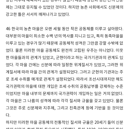
양반 지주에 예속되어 있는 경우가 많았기 때문에 양반과 평민 간의 신분
제는 그대로 유지될 수 있었던 것이다
.
하지만 농촌 사회에서도 신분제의
강고한 틀은 서서히 깨져나가고 있었다
.
46
한국의 농촌 마을은 오랜 세월 동안 작은 공동체를 이루고 살아왔다
.
대부분의 마을이 최소한 수백 년의 역사를 지니고 있고
,
특히 동족마을을
이루고 있는 경우가 많기 때문에 공동체적 성격은 그만큼 강할 수밖에 없
었다
.
물론 이러한 마을 공동체도 완전히 고립된 우주는 아니었다
.
이웃
한 마을들과의 관계가 있었고
,
군현이라고 하는 국가기관과의 관계도 있
었다
.
각 마을 간에는 신분에 따라 일정한 위계질서가 있었고
,
그러한 위
계질서에 따라 마을 간의 관계가 설정되었다
.
그러고 군현의 기관과는 주
로 조세 수취를 매개로 관계가 설정되었다
.
따라서 조선시대까지만 해도
국가권력의 마을에 대한 개입은 조세 수취의 공동납부를 강제하는 수준
이었지만 마을 내부의 문제까지 국가권력이 개입하는 일은 거의 없었다
.
각 마을은 그 나름의 성격에 따라 각각 질서와 규율을 갖고 있었다
.
물론
그것은 주로 신분제와 지주제
,
그리고 친족관계 등에 기반을 둔 것이었
다
.
하지만 이러한 마을 공동체의 전통적인 질서와 규율은
20
세기 들어 신분