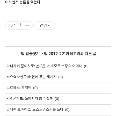
대하면서 총론을 맺는다
.
1
구독하기
'
책 밑줄긋기
>
책 2012-22
' 카테고리의 다른 글
(0)
다니자키 준이치로: 만(卍), 시게모토 소장의 어머니
(0)
수요역사연구회: 곁에 두는 세계사
(0)
보르헤스: 칠일밤
(0)
F.M 콘퍼드: 쓰여지지 않은 철학
(0)
슈테판 츠바이크: 도스토옙스키를 쓰다