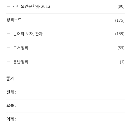
(80)
라디오인문학外 2013
(175)
정리노트
(139)
논어와 노자, 관자
(35)
도서정리
(1)
음반정리
통계
전체 :
오늘 :
어제 :