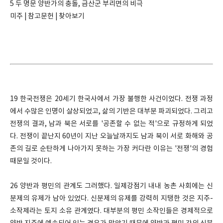
5 두 명문 양반가의 충돌, 금산군 부리면의 비극
미주 | 참고문헌 | 찾아보기
19
한국전쟁은
20
세기 한국사에서 가장 불행한 사건이었다
.
전쟁 과정
에서 수많은 인명이 살상되었고
,
삶의 기반은 대부분 파괴되었다
.
그리고
전쟁의 결과
,
남과 북은 서로를
'
공존할 수 없는 적
'
으로 규정하게 되었
다
.
전쟁이 끝난지
60
년이 지난 오늘날까지도 남과 북이 서로 화해와 공
존의 길로 순탄하게 나아가지 못하는 가장 커다란 이유는
'
전쟁
'
의 경험
때문일 것이다
.
26
양반과 평민의 관계도 그러했다
.
일제강점기 내내 농촌 사회에는 신
분제의 유제가 남아 있었다
.
신분제의 유제를 강력히 지탱한 것은 지주
-
소작제라는 토지 소유 관계였다
.
대부분의 평민 소작인들은 경제적으로