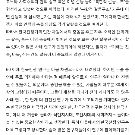
교도와 사회주의자 간의 종교 혹은 이념 갈등 등이
'
복합적 갈등구조
'
를
형성하고 있었던 것으로 파악했다
.
이러한
'
복합적 갈등구조
'
가운데 어
떤 갈등이 더 심각했는가는 마을에 따라 각기 달랐으며
,
그에따라 한국전
쟁기 마을 안팎의 충돌 양상도 각기 달랐을 것으로 여겨진다
.
따라서 한국전쟁기의 민간 차원에서의 충돌을 주로 지주
-
소작인 간의 계
급 갈등
,
혹은 이념 충돌에서 빚어진 것으로 보는 것은 잘못된 것이라 할
수 있다
.
더 많은 사례 연구가 진행되어야 하겠지만
,
필자가 보기에는 친
족
,
마을
,
신분 간의 갈등이 더 중요하지 않았나 여겨진다
.
60
이제 한국전쟁 연구는 마을 차원으로까지 내려왔다
.
하지만 구술 증
언에 주로 의지해야 한다는 점 때문에 앞으로 이 연구가 얼마나 더 진행
될 수 있을지는 의문이다
.
증언을 해줄 수 있는 사람들이 대부분
80
세 이
상의 고령이기 때문이다
.
그들이 세상을 떠나기 전에 하나라도 더 많은
사례 연구
,
한 단계 더 진전된 연구가 학계에 보고되기를 기대한다
.
필자
는 한국전쟁은 비극적인 사건이었지만
,
한국전쟁 연구는 당시의 한국 사
회
,
아니 더 거슬러 올라가 식민지시대
,
조선시대의 사회까지도 들여다
볼 수 있는 중요한 창이라고 생각한다
.
특히 마을에서의 한국전쟁 연구는
더욱 그렇다고 생각한다
.
좀더 많은 연구자들이 이 연구에 참여하기를 기