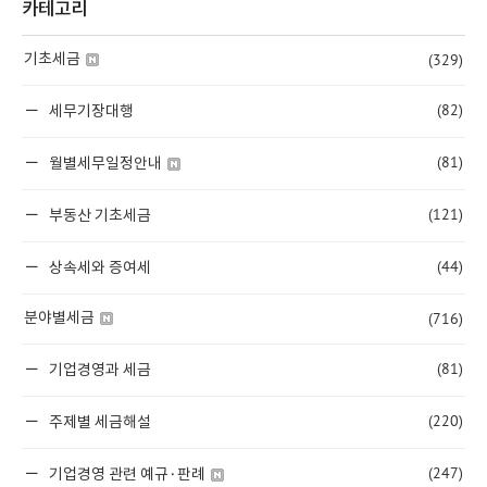
카테고리
(329)
기초세금
(82)
세무기장대행
(81)
월별세무일정안내
(121)
부동산 기초세금
(44)
상속세와 증여세
(716)
분야별세금
(81)
기업경영과 세금
(220)
주제별 세금해설
(247)
기업경영 관련 예규·판례