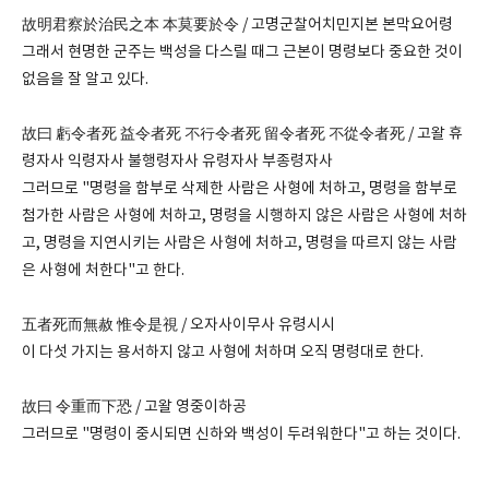
故明君察於治民之本 本莫要於令 / 고명군찰어치민지본 본막요어령
그래서 현명한 군주는 백성을 다스릴 때그 근본이 명령보다 중요한 것이
없음을 잘 알고 있다.
故曰 虧令者死 益令者死 不行令者死 留令者死 不從令者死 / 고왈 휴
령자사 익령자사 불행령자사 유령자사 부종령자사
그러므로 "명령을 함부로 삭제한 사람은 사형에 처하고, 명령을 함부로
첨가한 사람은 사형에 처하고, 명령을 시행하지 않은 사람은 사형에 처하
고, 명령을 지연시키는 사람은 사형에 처하고, 명령을 따르지 않는 사람
은 사형에 처한다"고 한다.
五者死而無赦 惟令是視 / 오자사이무사 유령시시
이 다섯 가지는 용서하지 않고 사형에 처하며 오직 명령대로 한다.
故曰 令重而下恐 / 고왈 영중이하공
그러므로 "명령이 중시되면 신하와 백성이 두려워한다"고 하는 것이다.