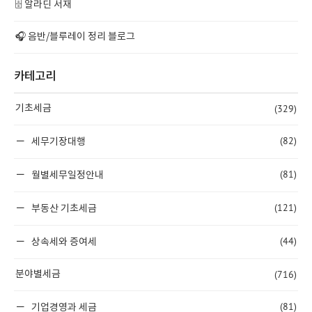
🗄️ 알라딘 서재
🎧 음반/블루레이 정리 블로그
카테고리
(329)
기초세금
(82)
세무기장대행
(81)
월별세무일정안내
(121)
부동산 기초세금
(44)
상속세와 증여세
(716)
분야별세금
(81)
기업경영과 세금