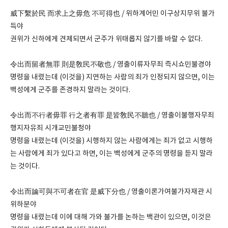
威下繫於民 而求上之毋危 不可得也 / 위하계어민 이구상지무위 불가
득야
권위가 신하에게 견제되면서 군주가 위태롭지 않기를 바랄 수 없다.
令出而留者無罪 則是敎民不敬也 / 영출이류자무죄 즉시쇼민불경야
명령을 내렸는데 (이것을) 지연하는 사람의 죄가 인정되지 않으면, 이는
백성에게 군주를 존경하지 말라는 것이다.
令出而不行者毋罪 行之者有罪 是皆敎民不聽也 / 영출이불행자무죄
행지자유죄 시개교민불청야
명령을 내렸는데 (이것을) 시행하지 않는 사람에게는 죄가 없고 시행하
는 사람에게 죄가 있다고 하면, 이는 백성에게 군주의 명령을 듣지 말라
는 것이다.
令出而論可與不可者在官 是威下分也 / 영출이론가여불가자재관 시
위하분야
명령을 내렸는데 이에 대해 가와 불가를 논하는 백관이 있으면, 이것은