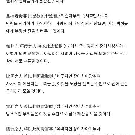
권위가 신하들에게 분산된 것이다.
益損者毋罪 則是敎民邪途也 / 익손자무죄 즉시교민사도야
명령을 첨가하거나 삭제하는 사람의 죄가 인정되지 않으면, 이는 백성들
에게 부정한 길을 일러주는 것이다.
如此 則巧佞之人 將以此成私爲交 / 여차 즉교영지인 장이차성사위교
이렇게 되면 교활하고 아첨하는 사람이 이것을 사리를 꾀하는 수단으로
삼아 서로 교류할 것이다.
比周之人 將以此阿黨取與 / 비주지인 장이차아당취여
사사로이 어울리는 무리들은, 이것을 도당을 만드는 수단으로 삼아 같은
무리끼리 모일 것이다.
貪利之人 將以此收貨聚財 / 탐리지인 장이차수화취재
탐욕스런 무리들은 이것을 수단으로 삼아 재산을 모을 것이며,
懦弱之人 將以此阿貴富事 / 유약지인 장이차아귀부사