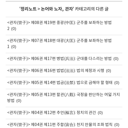
'
정리노트
>
논어와 노자, 관자
' 카테고리의 다른 글
<관자(管子)> 제08권 제19편 중광(中匡): 군주를 보좌하는 방법
(0)
2
<관자(管子)> 제07권 제18편 대광(大匡): 군주를 보좌하는 방법
(0)
1
(0)
<관자(管子)> 제06권 제17편 병법(兵法): 군대를 다스리는 방법
(0)
<관자(管子)> 제06권 제16편 법법(法法): 법의 제정과 시행
(0)
<관자(管子)> 제05권 제14편 법금(法禁): 법으로 금해야 할 형태
<관자(管子)> 제05권 제13편 팔관(八觀): 국정을 판단하는 여덟 가지
(0)
방법
(0)
<관자(管子)> 제04권 제12편 추언(樞言): 정치의 관건
(0)
<관자(管子)> 제04권 제11편 주합(宙合): 천지 만물의 조화 법칙