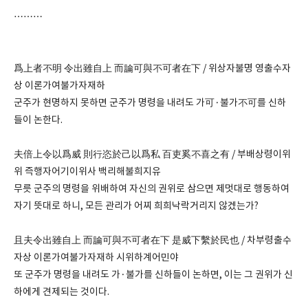
………
爲上者不明 令出雖自上 而論可與不可者在下 / 위상자불명 영출수자
상 이론가여불가자재하
군주가 현명하지 못하면 군주가 명령을 내려도 가可·불가不可를 신하
들이 논한다.
夫倍上令以爲威 則行恣於己以爲私 百吏奚不喜之有 / 부배상령이위
위 즉행자어기이위사 백리해불희지유
무릇 군주의 명령을 위배하여 자신의 권위로 삼으면 제멋대로 행동하여
자기 뜻대로 하니, 모든 관리가 어찌 희희낙락거리지 않겠는가?
且夫令出雖自上 而論可與不可者在下 是威下繫於民也 / 차부령출수
자상 이론가여불가자재하 시위하계어민야
또 군주가 명령을 내려도 가·불가를 신하들이 논하면, 이는 그 권위가 신
하에게 견제되는 것이다.