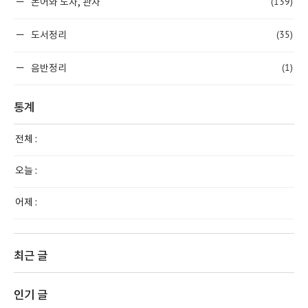
(139)
논어와 노자, 관자
(35)
도서정리
(1)
음반정리
통계
전체 :
오늘 :
어제 :
최근 글
인기 글