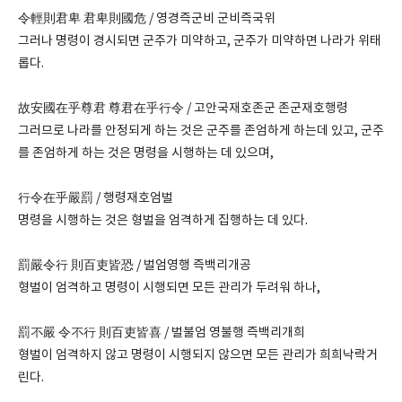
令輕則君卑 君卑則國危 / 영경즉군비 군비즉국위
그러나 명령이 경시되면 군주가 미약하고, 군주가 미약하면 나라가 위태
롭다.
故安國在乎尊君 尊君在乎行令 / 고안국재호존군 존군재호행령
그러므로 나라를 안정되게 하는 것은 군주를 존엄하게 하는데 있고, 군주
를 존엄하게 하는 것은 명령을 시행하는 데 있으며,
行令在乎嚴罰 / 행령재호엄벌
명령을 시행하는 것은 형벌을 엄격하게 집행하는 데 있다.
罰嚴令行 則百吏皆恐 / 벌엄영행 즉백리개공
형벌이 엄격하고 명령이 시행되면 모든 관리가 두려워 하나,
罰不嚴 令不行 則百吏皆喜 / 벌불엄 영불행 즉백리개희
형벌이 엄격하지 않고 명령이 시행되지 않으면 모든 관리가 희희낙락거
린다.