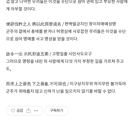
겁 많고 나약한 무리들은 이것을 수단으로 삼아 권력 있고 부유한 사람에
게 아부할 것이다.
便辟伐矜之人 將以此買譽成名 / 편벽벌긍지인 장이차매예성명
군주의 곁에서 총애를 받거나 허영심에 사로잡힌 무리들은 이것을 수단
으로 삼아 명예를 사고 명성을 얻을 것이다.
故令一出 示民邪途五衢 / 고령일출 시민사도오구
그러므로 명령을 내린 뒤 사람에게 다섯 가지 부정한 길을 가르쳐 주고
도,
而求上之毋危 下之毋亂 不可得也 / 이구상지무위 하지무란 불가득야
군주가 위태롭지 않고 신하가 난을 일으키지 않기를 바랄 수 없다.
공감
구독하기