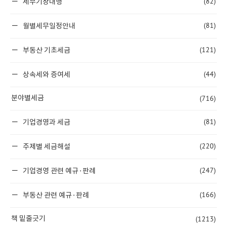
(82)
세무기장대행
(81)
월별세무일정안내
(121)
부동산 기초세금
(44)
상속세와 증여세
(716)
분야별세금
(81)
기업경영과 세금
(220)
주제별 세금해설
(247)
기업경영 관련 예규·판례
(166)
부동산 관련 예규·판례
(1213)
책 밑줄긋기