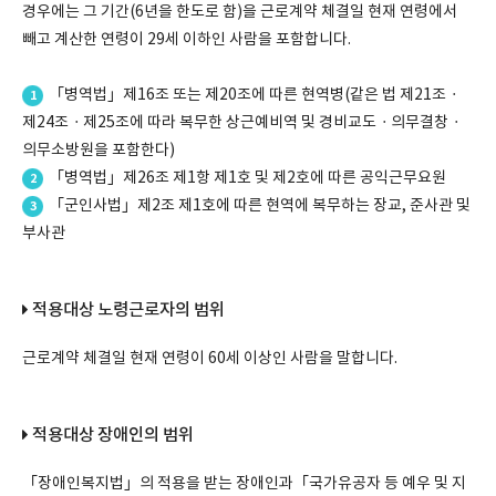
경우에는 그 기간(6년을 한도로 함)을 근로계약 체결일 현재 연령에서
빼고 계산한 연령이 29세 이하인 사람을 포함합니다.
「병역법」제16조 또는 제20조에 따른 현역병(같은 법 제21조ㆍ
1
제24조ㆍ제25조에 따라 복무한 상근예비역 및 경비교도ㆍ의무결창ㆍ
의무소방원을 포함한다)
「병역법」제26조 제1항 제1호 및 제2호에 따른 공익근무요원
2
「군인사법」제2조 제1호에 따른 현역에 복무하는 장교, 준사관 및
3
부사관
적용대상 노령근로자의 범위
근로계약 체결일 현재 연령이 60세 이상인 사람을 말합니다.
적용대상 장애인의 범위
「장애인복지법」의 적용을 받는 장애인과「국가유공자 등 예우 및 지