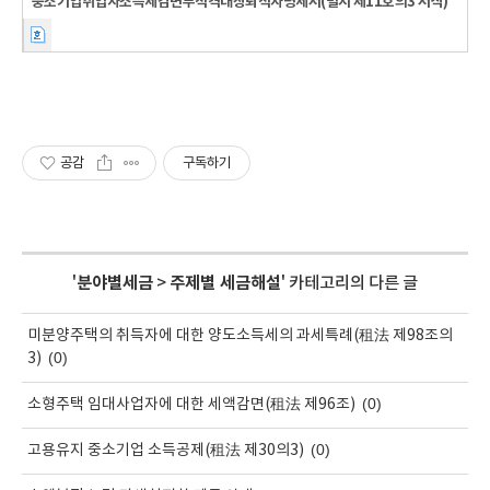
중소기업취업자소득세감면부적격대상퇴직자명세서(별지 제11호의3 서식)
공감
구독하기
'
분야별세금
>
주제별 세금해설
' 카테고리의 다른 글
미분양주택의 취득자에 대한 양도소득세의 과세특례(租法 제98조의
(0)
3)
(0)
소형주택 임대사업자에 대한 세액감면(租法 제96조)
(0)
고용유지 중소기업 소득공제(租法 제30의3)