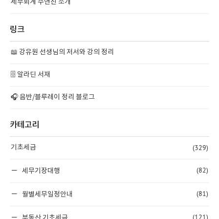
세무회계 수앤진 소개
링크
📖 강유원 선생님의 저서와 강의 정리
🗄️ 알라딘 서재
🎧 음반/블루레이 정리 블로그
카테고리
(329)
기초세금
(82)
세무기장대행
(81)
월별세무일정안내
(121)
부동산 기초세금