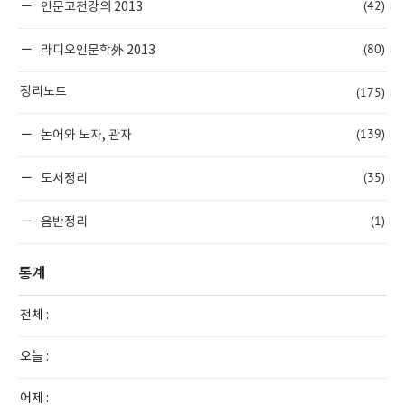
(42)
인문고전강의 2013
(80)
라디오인문학外 2013
(175)
정리노트
(139)
논어와 노자, 관자
(35)
도서정리
(1)
음반정리
통계
전체 :
오늘 :
어제 :