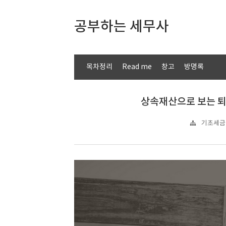
공부하는 세무사
목차정리
Read me
창고
방명록
상속재산으로 보는 퇴
기초세금 