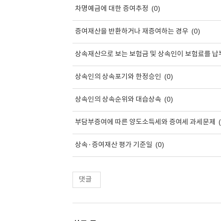
(0)
차명예금에 대한 증여추정
(0)
증여재산을 반환하거나 재증여하는 경우
상속재산으로 보는 보험금 및 상속인이 보험료를 납
(0)
상속인의 상속포기와 한정승인
(0)
상속인의 상속순위와 대습상속
부담부증여에 따른 양도소득세와 증여세 과세문제
(0)
상속·증여재산 평가 기준일
댓글