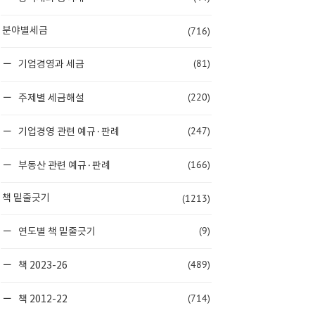
(716)
분야별세금
(81)
기업경영과 세금
(220)
주제별 세금해설
(247)
기업경영 관련 예규·판례
(166)
부동산 관련 예규·판례
(1213)
책 밑줄긋기
(9)
연도별 책 밑줄긋기
(489)
책 2023-26
(714)
책 2012-22