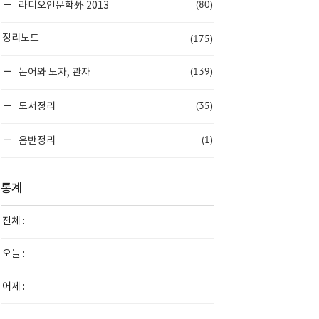
(80)
라디오인문학外 2013
(175)
정리노트
(139)
논어와 노자, 관자
(35)
도서정리
(1)
음반정리
통계
전체 :
오늘 :
어제 :