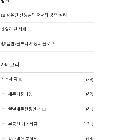
링크
📖 강유원 선생님의 저서와 강의 정리
🗄️ 알라딘 서재
🎧 음반/블루레이 정리 블로그
카테고리
(329)
기초세금
(82)
세무기장대행
(81)
월별세무일정안내
(121)
부동산 기초세금
(44)
상속세와 증여세