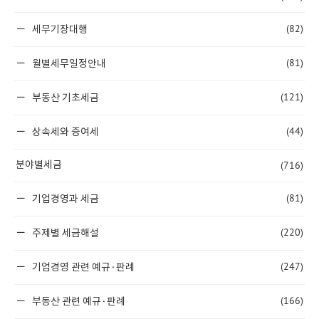
(82)
세무기장대행
(81)
월별세무일정안내
(121)
부동산 기초세금
(44)
상속세와 증여세
(716)
분야별세금
(81)
기업경영과 세금
(220)
주제별 세금해설
(247)
기업경영 관련 예규·판례
(166)
부동산 관련 예규·판례