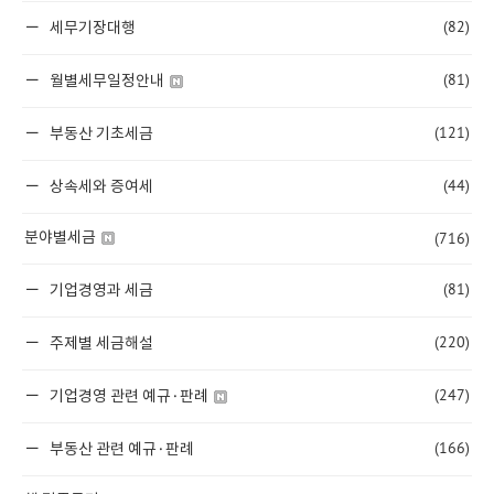
(82)
세무기장대행
(81)
월별세무일정안내
(121)
부동산 기초세금
(44)
상속세와 증여세
(716)
분야별세금
(81)
기업경영과 세금
(220)
주제별 세금해설
(247)
기업경영 관련 예규·판례
(166)
부동산 관련 예규·판례