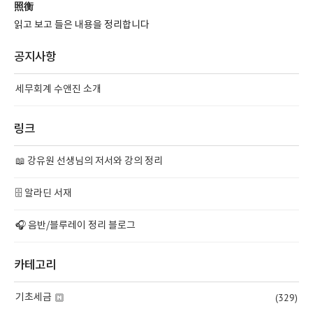
照衡
읽고 보고 들은 내용을 정리합니다
공지사항
세무회계 수앤진 소개
링크
📖 강유원 선생님의 저서와 강의 정리
🗄️ 알라딘 서재
🎧 음반/블루레이 정리 블로그
카테고리
(329)
기초세금