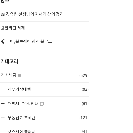
링크
📖 강유원 선생님의 저서와 강의 정리
🗄️ 알라딘 서재
🎧 음반/블루레이 정리 블로그
카테고리
(329)
기초세금
(82)
세무기장대행
(81)
월별세무일정안내
(121)
부동산 기초세금
(44)
상속세와 증여세