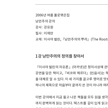
2006년 여름 풀로엮은집
낭만주의 강의
강사 : 강유원
필사 : 이재만
교재 : 이사야 벌린,『낭만주의의 뿌리』(The Roots o
1강 낭만주의의 정의를 찾아서
『이사야 벌린의 자유론』(아카넷)은 정치사상에 관
강연을 담은 책이고,『비코와 헤르더』(민음사)는 학
을 대체로 알 수 있다. 이 세 가지를 골고루 영어로 맛보고
하나의 제목으로 처음부터 끝까지 쓴 것이 아니라 여
이번 강의에서 지금 들고 나온 책들을 모두 읽을 생
까지 완벽하게 읽는 것이다. 텍스트를 깊이 있게 읽고