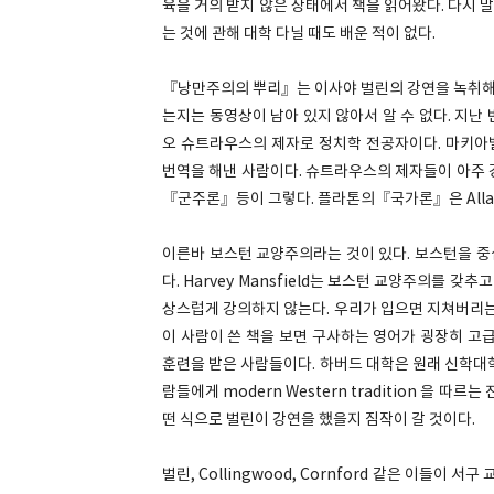
육을 거의 받지 않은 상태에서 책을 읽어왔다. 다시 말해
는 것에 관해 대학 다닐 때도 배운 적이 없다.
『낭만주의의 뿌리』는 이사야 벌린의 강연을 녹취해서
는지는 동영상이 남아 있지 않아서 알 수 없다. 지난 번에
오 슈트라우스의 제자로 정치학 전공자이다. 마키
번역을 해낸 사람이다. 슈트라우스의 제자들이 아주 
『군주론』등이 그렇다. 플라톤의『국가론』은 Allan
이른바 보스턴 교양주의라는 것이 있다. 보스턴을 중
다. Harvey Mansfield는 보스턴 교양주의를 
상스럽게 강의하지 않는다. 우리가 입으면 지쳐버리는
이 사람이 쓴 책을 보면 구사하는 영어가 굉장히 고
훈련을 받은 사람들이다. 하버드 대학은 원래 신학대
람들에게 modern Western tradition 을 
떤 식으로 벌린이 강연을 했을지 짐작이 갈 것이다.
벌린, Collingwood, Cornford 같은 이들이 