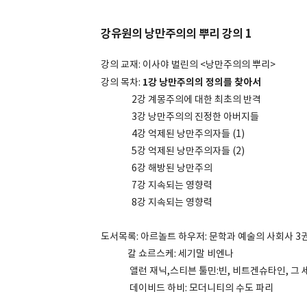
강유원의 낭만주의의 뿌리 강의 1
강의 교재: 이사야 벌린의 <낭만주의의 뿌리>
1강 낭만주의의 정의를 찾아서
강의 목차:
2강 계몽주의에 대한 최초의 반격
3강 낭만주의의 진정한 아버지들
4강 억제된 낭만주의자들 (1)
5강 억제된 낭만주의자들 (2)
6강 해방된 낭만주의
7강 지속되는 영향력
8강 지속되는 영향력
도서목록: 아르놀트 하우저: 문학과 예술의 사회사 3
칼 쇼르스케: 세기말 비엔나
앨런 재닉,스티븐 툴민:빈, 비트겐슈타인, 그 
데이비드 하비: 모더니티의 수도 파리