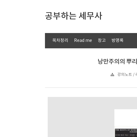
공부하는 세무사
목차정리
Read me
창고
방명록
낭만주의의 뿌리 
강의노트 /