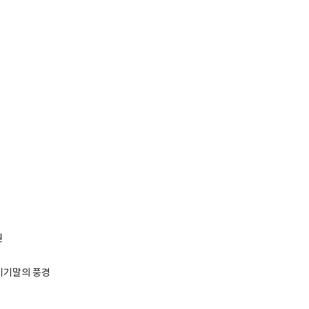
권
세기말의 풍경