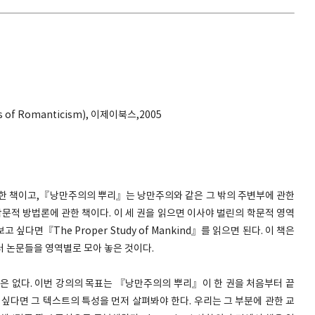
f Romanticism), 이제이북스,2005
한 책이고,『낭만주의의 뿌리』는 낭만주의와 같은 그 밖의 주변부에 관한
문적 방법론에 관한 책이다. 이 세 권을 읽으면 이사야 벌린의 학문적 영역
 싶다면『The Proper Study of Mankind』를 읽으면 된다. 이 책은
러 논문들을 영역별로 모아 놓은 것이다.
각은 없다. 이번 강의의 목표는 『낭만주의의 뿌리』이 한 권을 처음부터 끝
 싶다면 그 텍스트의 특성을 먼저 살펴봐야 한다. 우리는 그 부분에 관한 교