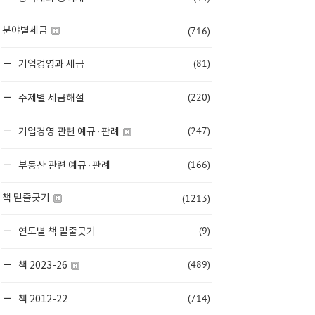
(716)
분야별세금
(81)
기업경영과 세금
(220)
주제별 세금해설
(247)
기업경영 관련 예규·판례
(166)
부동산 관련 예규·판례
(1213)
책 밑줄긋기
(9)
연도별 책 밑줄긋기
(489)
책 2023-26
(714)
책 2012-22