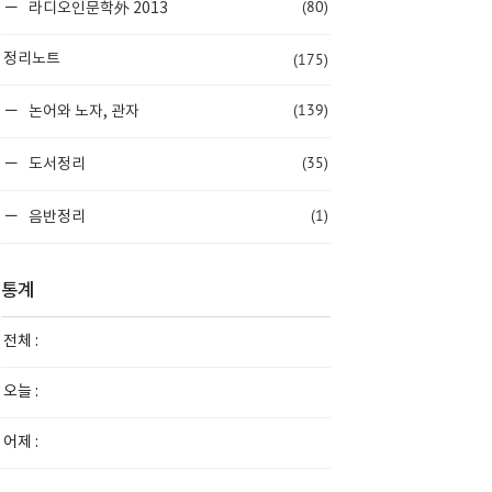
(80)
라디오인문학外 2013
(175)
정리노트
(139)
논어와 노자, 관자
(35)
도서정리
(1)
음반정리
통계
전체 :
오늘 :
어제 :