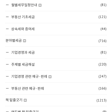
(81)
월별세무일정안내
(121)
부동산 기초세금
(44)
상속세와 증여세
(716)
분야별세금
(81)
기업경영과 세금
(220)
주제별 세금해설
(247)
기업경영 관련 예규·판례
(166)
부동산 관련 예규·판례
(1213)
책 밑줄긋기
(9)