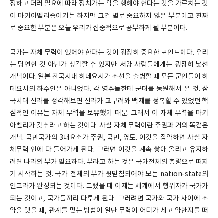
정하고 더러 필요에 따라 정치가는 악을 행해야 한다는 것을 가르치는 것
이 마키아벨리즘이기는 하지만 그건 별로 중요하지 않은 부분이고 진짜
로 중요한 부분은 오늘 우리가 집중적으로 공부하게 될 부분이다.
국가는 자체 무력이 있어야 한다는 것이 굉장히 중요한 포인트이다. 우리
는 당연한 것 아닌가 생각할 수 있지만 서양 사람들에게는 굉장히 낯선
개념이다. 일본 전국시대 히데요시가 조선을 출병할 때 모든 군인들이 히
데요시의 하수인은 아니었다. 각 영주들한테 군대를 동원해서 온 것. 삼
국시대 신라를 생각해보면 신라가 고구려와 백제를 정복할 수 있었던 핵
심적인 이유는 자체 무력을 보유했기 때문. 그래서 이 자체 무력을 마키
아벨리가 갖추라고 하는 것이다. 사실 자체 무력이란 주권과 거의 똑같은
개념. 국민국가의 3대요소가 주권, 국민, 영토. 이것을 집약하면 사실 자
체무력 안에 다 들어가게 된다. 그러면 이것을 계속 쌓아 올리고 유지하
려면 나라의 부가 필요하다. 부라고 하는 것은 국가전체의 총량으로 따지
기 시작하는 것. 국가 전체의 부가 뒷받침되어야 모든 nation-state의
인프라가 완성되는 것이다. 그랬을 때 이제는 세계에서 행위자가 국가가
되는 것이고, 국가들끼리 다투게 된다. 그러려면 국가와 국가 사이에 조
약을 맺을 때, 관계를 맺는 방법이 일단 무력이 어디가 세고 약한지를 떠