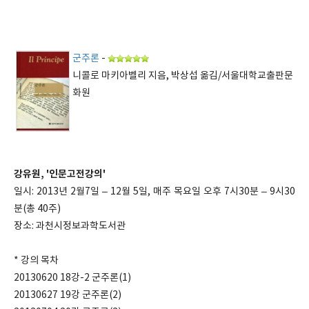
군주론
-
니콜로 마키아벨리 지음, 박상섭 옮김/서울대학교출판문
화원
강유원, '인문고전강의'
일시: 2013년 2월7일 – 12월 5일, 매주 목요일 오후 7시30분 – 9시30
분(총 40주)
장소: 과천시정보과학도서관
* 강의 목차
20130620 18강-2 군주론(1)
20130627 19강 군주론(2)