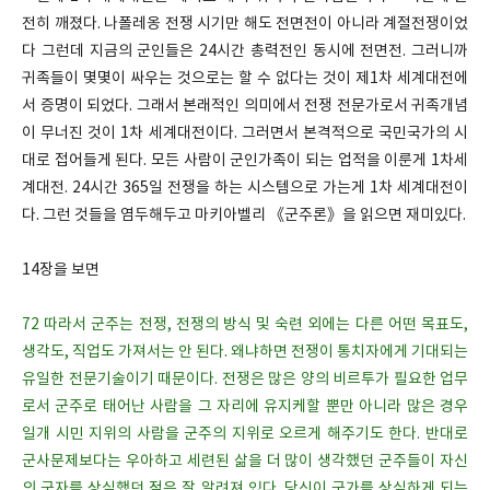
전히 깨졌다. 나폴레옹 전쟁 시기만 해도 전면전이 아니라 계절전쟁이었
다 그런데 지금의 군인들은 24시간 총력전인 동시에 전면전. 그러니까
귀족들이 몇몇이 싸우는 것으로는 할 수 없다는 것이 제1차 세계대전에
서 증명이 되었다. 그래서 본래적인 의미에서 전쟁 전문가로서 귀족개념
이 무너진 것이 1차 세계대전이다. 그러면서 본격적으로 국민국가의 시
대로 접어들게 된다. 모든 사람이 군인가족이 되는 업적을 이룬게 1차세
계대전. 24시간 365일 전쟁을 하는 시스템으로 가는게 1차 세계대전이
다. 그런 것들을 염두해두고 마키아벨리 《군주론》을 읽으면 재미있다.
14장을 보면
72 따라서 군주는 전쟁, 전쟁의 방식 및 숙련 외에는 다른 어떤 목표도,
생각도, 직업도 가져서는 안 된다. 왜냐하면 전쟁이 통치자에게 기대되는
유일한 전문기술이기 때문이다. 전쟁은 많은 양의 비르투가 필요한 업무
로서 군주로 태어난 사람을 그 자리에 유지케할 뿐만 아니라 많은 경우
일개 시민 지위의 사람을 군주의 지위로 오르게 해주기도 한다. 반대로
군사문제보다는 우아하고 세련된 삶을 더 많이 생각했던 군주들이 자신
의 군자를 상실했던 점은 잘 알려져 있다. 당신이 국가를 상실하게 되는