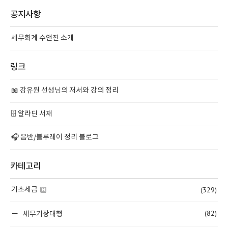
공지사항
세무회계 수앤진 소개
링크
📖 강유원 선생님의 저서와 강의 정리
🗄️ 알라딘 서재
🎧 음반/블루레이 정리 블로그
카테고리
(329)
기초세금
(82)
세무기장대행