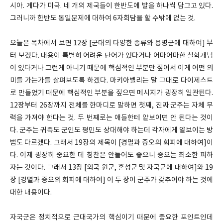
시아. 게다가 미국. 네 개의 제국들이 한반도에 발을 하나씩 담그고 있다.
그러니까 한반도 통일문제에 대하여 6자회담을 할 수밖에 없는 것.
오늘은 목차에서 보면 12장 [군대의 다양한 종류와 용병군에 대하여] 부
터 보겠다. 내용이 특별히 어려운 단어가 있다거나 어마어마한 철학개념
이 있다거나 그런게 아니기 때문에 핵심적인 부분만 짚어서 이게 어떤 의
미를 가는가를 살펴보도록 하겠다. 마키아벨리는 말 그대로 다이제스트
로 만들었기 때문에 핵심적인 부분을 짚으면 메시지가 굉장히 일관된다.
12장부터 26장까지 전체를 한마디로 말하면 첫째, 진짜 군주는 자체 무
력을 가져야 한다는 것. 두 번째로는 애들한테 얕보이면 안 된다는 것이
다. 군주는 귀족도 군인도 평민도 상대해야 하는데 각자에게 얕보이는 방
법도 다르겠다. 그래서 19장의 제목이 [경멸과 증오의 회피에 대하여]이
다. 이제 굉장히 중요한 데 칭찬은 안들어도 좋으니 증오는 최소한 피하
자는 것이다. 그래서 13장 [외국 원군, 혼성군 및 자국군에 대하여]와 19
장 [경멸과 증오의 회피에 대하여] 이 두 장이 군주가 갖추어야 하는 것에
대한 내용이다.
자국군은 정치적으로 근대국가의 핵심이기 때문에 중요한 포인트인데