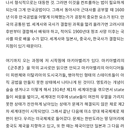
나서 형식적으로는 대등한 것. 그러면 이것을 컨트롤하는 법이 필요하게
되는데 그게 만국공법이다. 그래서 동아시아 근대사를 공부할 때 1600
년 이후 만국공법을 어떻게 이해했는가가 굉장히 중요한 요소가 된다. 만
국의 공통된 법. 세계사와 국사가 결합된 과목을 멀리 올라가면 고려시대
후반부터 결합해서 배워야 하고, 적어도 1900년대 정조 사망 이후는 국
사를 따로 배울 수가 없다. 세계사와 일본사, 중국사, 한국사가 결합되는
지점이 있기 때문이다.
여기까지 오는 과정에 저 시작점에 마키아벨리가 있다. 마키아벨리의
《군주론》을 악의 교사로만 읽으면 안되고 마키아벨리의 아이디어들
이 피렌체와 이탈리아의 도시국가들, 맹아적인 형태의 스테이트들이 아
직 공법을 만들지 못한 상태에서 나타나게 된 것이다. 영토라는 개념이
슬슬 생겨나고 이렇게 해서 1914년 제1차 세계대전을 겪으면서 state
들이 싸움을 벌이고, 세계대전 이후에 state들이 여전히 우열을 가리지
못한 상태가 잔잔하게 남아있는 상태가 문제가 해결되지 않은 채로 제2
차 세계대전이 시작되었다. 그래서 끝난 다음에 미소 양대 제국체제로 재
편이 된다. 우리는 미국체제로 들어갔다. 문제는 한반도라는 땅 덩어리에
중국도 제국을 지향하고 있고, 또 한 때는 제국이었던 일본과 그 다음 러