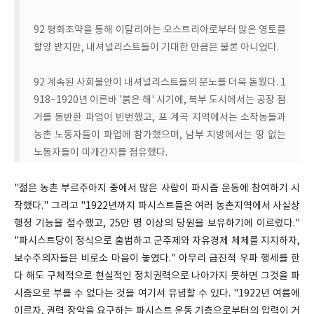
92 평화조약을 통해 이탈리아는 오스트리아로부터 많은 영토를
할양 받지만, 내셔널리스트들이 기대한 만큼은 물론 아니었다.
92 계속된 사회불안이 내셔널리스트들의 분노를 더욱 돋웠다. 1
918~1920년 이른바 '붉은 해' 시기에, 북부 도시에서는 공장 점
거를 동반한 파업이 빈번했고, 포 계곡 지역에서는 소작농들과
농촌 노동자들이 파업에 참가했으며, 남부 지방에서는 땅 없는
노동자들이 미개간지를 점유했다.
"젊은 농촌 부르주아지 중에서 많은 사람이 파시즘 운동에 참여하기 시
작했다." 그리고 "1922년까지 파시스트들은 여러 농촌지역에서 사실상
행정 기능을 접수했고, 25만 명 이상의 당원을 보유하기에 이르렀다."
"파시스트당이 정식으로 출범하고 군주제와 자유경제 체제를 지지하자,
보수주의자들은 비로소 마음이 놓였다." 아무리 급진적 우파 행세를 한
다 해도 구체적으로 현실적인 정치권력으로 나아가지 못하면 그것을 파
시즘으로 부를 수 없다는 것을 여기서 유념할 수 있다. "1922년 여름에
이르자, 권력 장악을 요구하는 파시스트 운동 기층으로부터의 압력이 거