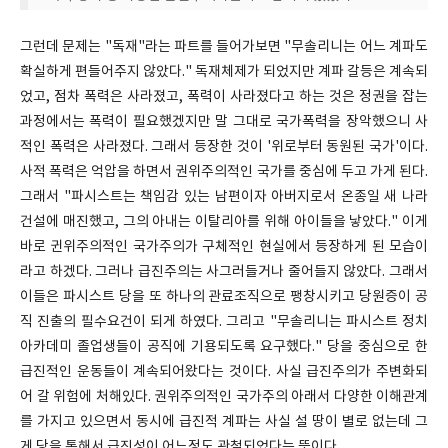
그런데 문제는 "독재"라는 파트를 들어가보면 "무솔리니는 어느 계파도
확실하게 편들어주지 않았다." 독재체제가 되었지만 계파 갈등은 계속되
었고, 점차 폭력은 사라졌고, 폭력이 사라졌다고 하는 것은 정권을 잡는
과정에서는 폭력이 필요했겠지만 말 그대로 국가폭력을 장악했으니 사
적인 폭력은 사라졌다. 그래서 등장한 것이 '위로부터 동원된 국가'이다.
사적 폭력은 억압을 하면서 권위주의적인 국가를 중심에 두고 가게 된다.
그래서 "파시스트는 책임감 있는 남편이자 아버지로서 온종일 새 나라
건설에 매진했고, 그의 아내는 이탈리아를 위해 아이들을 낳았다." 이게
바로 귄위주의적인 국가주의가 구체적인 현실에서 등장하게 된 모습이
라고 하겠다. 그러나 급진주의는 사그러들거나 줄어들지 않았다. 그래서
이들은 파시스트 당을 또 하나의 관료조직으로 팽창시키고 당원증이 공
직 진출의 필수요건이 되게 하였다. 그리고 "무솔리니는 파시스트 정치
아카데미 졸업생들이 공직에 기용되도록 요구했다." 당을 중심으로 한
급진적인 운동들이 계속되어왔다는 것이다. 사실 급진주의가 주변화되
어 갈 위험에 처해있다. 권위주의적인 국가주의 아래서 다양한 이해관계
를 가지고 있으면서 동시에 급진적 계파는 사실 설 땅이 별로 없는데 그
게 당을 통해서 급진성이 어느정도 관철되었다는 뜻이다.