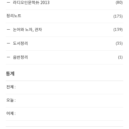
(80)
라디오인문학外 2013
(175)
정리노트
(139)
논어와 노자, 관자
(35)
도서정리
(1)
음반정리
통계
전체 :
오늘 :
어제 :