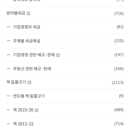
상속세와 증여세
(716)
분야별세금
(81)
기업경영과 세금
(220)
주제별 세금해설
(247)
기업경영 관련 예규·판례
(166)
부동산 관련 예규·판례
(1213)
책 밑줄긋기
(9)
연도별 책 밑줄긋기
(489)
책 2023-26
(714)
책 2012-22