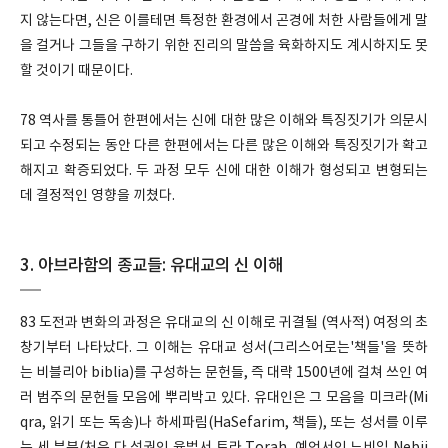
지 않는다면, 신은 이를테면 특정한 환경에서 곤경에 처한 사람들에게 말
을 걸거나 그들을 구하기 위한 진리의 말씀을 육화하지도 계시하지도 못
할 것이기 때문이다.
78 역사를 통틀어 한편에서는 신에 대한 많은 이해와 특징짓기가 의문시
되고 수정되는 동안 다른 한편에서는 다른 많은 이해와 특징짓기가 확고
해지고 확증되었다. 두 과정 모두 신에 대한 이해가 형성되고 변형되는
데 결정적인 영향을 끼쳤다.
3. 아브라함의 종교들: 유대교의 신 이해
83 도전과 변화의 과정은 유대교의 신 이해로 귀결될 (역사적) 여정의 초
창기부터 나타났다. 그 이해는 유대교 성서(그리스어로는'책들'을 뜻하
는 비블리아 biblia)를 구성하는 문헌들, 즉 대략 1500년에 걸쳐 쓰인 여
러 범주의 문헌들 모음에 뿌리박고 있다. 유대인은 그 모음을 미크라(Mi
qra, 읽기 또는 독송)나 하세파림(HaSefarim, 책들), 또는 성서를 이루