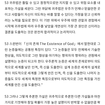
53 귀추법은 틀릴 수 있고 잠정적으로만 지지할 수 있고 위험 요소를 내
포하는 가설을 세운다. 그런 까닭에 귀추법은 우주가 언제나 믿을만한 곳
이고 사람들이 자신이 의도하는 바를 말할 수 있다는 가정을 믿고 신뢰하
려는 노력을 필요로 한다. 이 기반 위에서 우주에 대한 관찰과 경험에서
시작해 귀추법에 따라 우주를 낳았을 개연성이 가장 큰 원인은 신이라는
결론을 도출하는 것은 완전히 합리적이고 논리적이다.
53 스윈번이 「신의 존재 The Existence of God」에서 말한대로 그
런 논증들에는 공통된 특징이 있다. "그 논증들은 모두 전제에서 기술한
현상을, 의도적으로 그런 형상을 야기하는 행위자의 행위라는 관점에서
설명하는 논증이 되고자 한다. 우주론적 논증은 세계의 존재로부터 의도
적으로 세계를 낳은 인격, 즉 신을 도출한다. 설계 논증은 세계의 설계로
부터 의도적으로 세계를 그렇게 만든 인격, 즉 신을 도출한다. 나머지 논
증들도 모두 세계의 특정한 특징으로부터 의도적으로 그런 특징을 가진
세계를 만든 신을 도출한다."
53 그러나 그렇게 추론한 가설은 귀추적으로 추론한 다른 가설들과 마찬
가지로 기껏해야 참일 확률이 가장 높은 설명이지 반박할 수 없을만큼 확