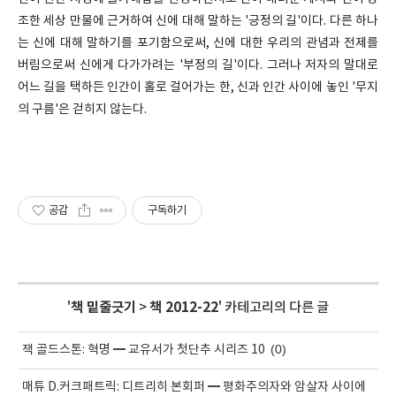
조한 세상 만물에 근거하여 신에 대해 말하는 '긍정의 길'이다. 다른 하나
는 신에 대해 말하기를 포기함으로써, 신에 대한 우리의 관념과 전제를
버림으로써 신에게 다가가려는 '부정의 길'이다. 그러나 저자의 말대로
어느 길을 택하든 인간이 홀로 걸어가는 한, 신과 인간 사이에 놓인 '무지
의 구름'은 걷히지 않는다.
공감
구독하기
'
책 밑줄긋기
>
책 2012-22
' 카테고리의 다른 글
(0)
잭 골드스톤: 혁명 ━ 교유서가 첫단추 시리즈 10
매튜 D.커크패트릭: 디트리히 본회퍼 ━ 평화주의자와 암살자 사이에