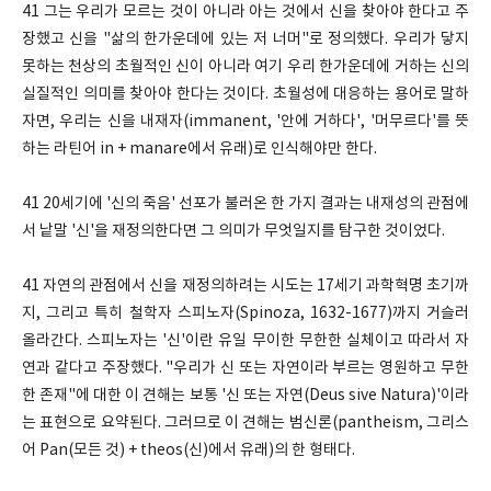
41 그는 우리가 모르는 것이 아니라 아는 것에서 신을 찾아야 한다고 주
장했고 신을 "삶의 한가운데에 있는 저 너머"로 정의했다. 우리가 닿지
못하는 천상의 초월적인 신이 아니라 여기 우리 한가운데에 거하는 신의
실질적인 의미를 찾아야 한다는 것이다. 초월성에 대응하는 용어로 말하
자면, 우리는 신을 내재자(immanent, '안에 거하다', '머무르다'를 뜻
하는 라틴어 in + manare에서 유래)로 인식해야만 한다.
41 20세기에 '신의 죽음' 선포가 불러온 한 가지 결과는 내재성의 관점에
서 낱말 '신'을 재정의한다면 그 의미가 무엇일지를 탐구한 것이었다.
41 자연의 관점에서 신을 재정의하려는 시도는 17세기 과학혁명 초기까
지, 그리고 특히 철학자 스피노자(Spinoza, 1632-1677)까지 거슬러
올라간다. 스피노자는 '신'이란 유일 무이한 무한한 실체이고 따라서 자
연과 같다고 주장했다. "우리가 신 또는 자연이라 부르는 영원하고 무한
한 존재"에 대한 이 견해는 보통 '신 또는 자연(Deus sive Natura)'이라
는 표현으로 요약된다. 그러므로 이 견해는 범신론(pantheism, 그리스
어 Pan(모든 것) + theos(신)에서 유래)의 한 형태다.