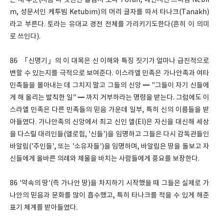
는 세 부분(처음 다 섯권인 율법서 토라 Torah, 예언서인 느비임 Nebii
m, 성문서인 케투빔 Ketubim)의 머리 글자를 따서 타나크(Tanakh)
라고 부른다. 토라는 유대교 경전 전체를 가리키기도한다(흔히 이 의미
로 쓰인다).
86 「신명기」의 이 대목은 신 이해와 특징 짓기가 얼마나 급진적으로
변할 수 있는지를 극적으로 보여준다. 이스라엘 민족은 가나안족과 여타
민족들을 몰아내는 데 그치지 말고 그들의 신앙 ━ "그들이 자기 신들에
게 해 올리는 발칙한 일" ━ 까지 거부하라는 명령을 받는다. 그럼에도 이
스라엘 민족은 다른 민족들의 믿음 가운데 일부, 특히 신의 이름들을 받
아들였다. 가나안족의 신앙에서 최고 신인 엘(El)은 자신을 대신해 세상
을 다스릴 대리인들(엘로힘, '신들')을 임명하고 그들은 다시 감독관들인
바알림('주인들', 또는 '소유자들')을 임명하며, 바알림은 땅을 돌보고 자
신들에게 올바른 의례와 제물을 바치는 사람들에게 풍요를 보장한다.
86 '약속의 땅'(즉 가나안 땅)을 차지하기 시작했을 때 그들은 실제로 가
나안의 믿음과 문화를 많이 흡수했고, 특히 타나크를 적을 수 있게 해준
표기 체계를 받아들였다.