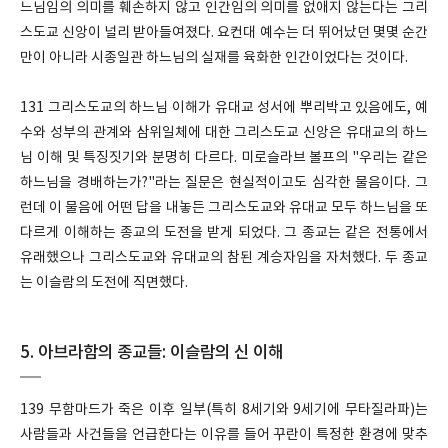
느님임의 의미를 훼손하지 않고 인간임의 의미를 없애지 않는다는 그리
스도교 신앙이 널리 받아들여졌다. 요컨대 예수는 더 뛰어났던 몇몇 순간
만이 아니라 시종일관 하느님의 실재를 육화한 인간이었다는 것이다.
131 그리스도교의 하느님 이해가 유대교 성서에 뿌리박고 있음에도, 예
수와 성부의 관계와 삼위일체에 대한 그리스도교 신앙은 유대교의 하느
님 이해 및 특징짓기와 분명히 다르다. 미로슬라브 볼프의 "우리는 같은
하느님을 경배하는가?"라는 질문은 현실적이고도 심각한 물음이다. 그
런데 이 물음에 어떤 답을 내놓든 그리스도교와 유대교 모두 하느님을 또
다르게 이해하는 종교의 도전을 받게 되었다. 그 종교는 같은 전통에서
유래했으나 그리스도교와 유대교의 참된 계승자임을 자처했다. 두 종교
는 이슬람의 도전에 직면했다.
5. 아브라함의 종교들: 이슬람의 신 이해
139 무함마드가 죽은 이후 일부(특히 8세기와 9세기에 무타질라파)는
사람들과 사건들을 언급한다는 이유를 들어 꾸란이 특정한 환경에 맞추