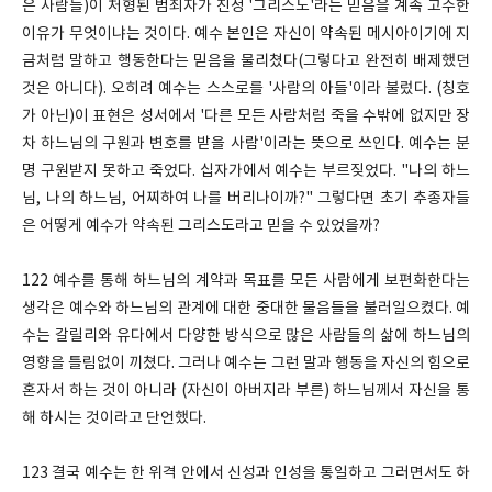
은 사람들)이 처형된 범죄자가 진정 '그리스도'라는 믿음을 계속 고수한
이유가 무엇이냐는 것이다. 예수 본인은 자신이 약속된 메시아이기에 지
금처럼 말하고 행동한다는 믿음을 물리쳤다(그렇다고 완전히 배제했던
것은 아니다). 오히려 예수는 스스로를 '사람의 아들'이라 불렀다. (칭호
가 아닌)이 표현은 성서에서 '다른 모든 사람처럼 죽을 수밖에 없지만 장
차 하느님의 구원과 변호를 받을 사람'이라는 뜻으로 쓰인다. 예수는 분
명 구원받지 못하고 죽었다. 십자가에서 예수는 부르짖었다. "나의 하느
님, 나의 하느님, 어찌하여 나를 버리나이까?" 그렇다면 초기 추종자들
은 어떻게 예수가 약속된 그리스도라고 믿을 수 있었을까?
122 예수를 통해 하느님의 계약과 목표를 모든 사람에게 보편화한다는
생각은 예수와 하느님의 관계에 대한 중대한 물음들을 불러일으켰다. 예
수는 갈릴리와 유다에서 다양한 방식으로 많은 사람들의 삶에 하느님의
영향을 틀림없이 끼쳤다. 그러나 예수는 그런 말과 행동을 자신의 힘으로
혼자서 하는 것이 아니라 (자신이 아버지라 부른) 하느님께서 자신을 통
해 하시는 것이라고 단언했다.
123 결국 예수는 한 위격 안에서 신성과 인성을 통일하고 그러면서도 하