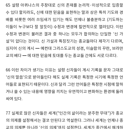
65 설령 아퀴나스의 주장대로 신의 존재를 논리적·이성적으로 입증할
수 있다 할지라도, 신에 대한 믿음을 표현하는 말과 상은 특히 기도와 경
배를 비롯한 여러 쓰임새가 있기는 해도 언제나 불충분하고 (기도하는
이들이 누구보다 잘 알듯이) 수정과 변경에 필연적으로 열려있다. 이런
수정과 변경이 불러온 결과 중 하나는 모두가 합의하는 단일한 '신 가
설'이 없다는 것이다. 신 가설과 특징짓기는 종교들마다 제각기 다르며,
심지어 신의 계시 ━ 예컨대 그리스도교의 성경, 이슬람의 꾸란, 브라만
교의 베다 ━ 에 대한 믿음에 토대를 두는 종교들 간에도 서로 다르다.
66 이런 차이가 생기는 이유는 설령 신자들이 계시 기록을 문자 그대로
'신의 말씀'으로 받아들인다 해도 실제 기록은 특정한 시기에 특정한 언
어들로 표현되기 때문이다. 신과 달리 그런 언어들은 특정한 시점에 말하
거나 쓸 수 있는 내용에 영향을 끼치는 우연적이고 변화하는 환경에 둘러
싸여 있다.
77 실제로 많은 신자들은 세계("인간의 삶이라는 분주한 무대")가 종교
의 의제를 설정해서는 결코 안된다고 역설한다. 그러나 세계는 언제나 종
교의 의제뿐 아니라 '신의 의제'까지 설정한다. 세계가 중간에서 매개하