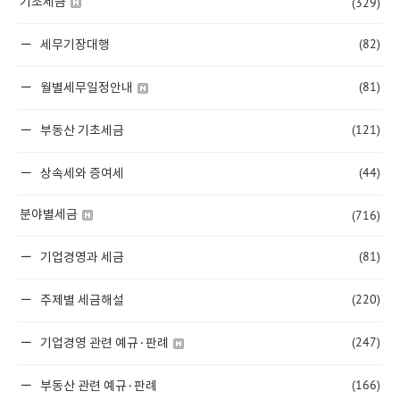
(329)
기초세금
(82)
세무기장대행
(81)
월별세무일정안내
(121)
부동산 기초세금
(44)
상속세와 증여세
(716)
분야별세금
(81)
기업경영과 세금
(220)
주제별 세금해설
(247)
기업경영 관련 예규·판례
(166)
부동산 관련 예규·판례