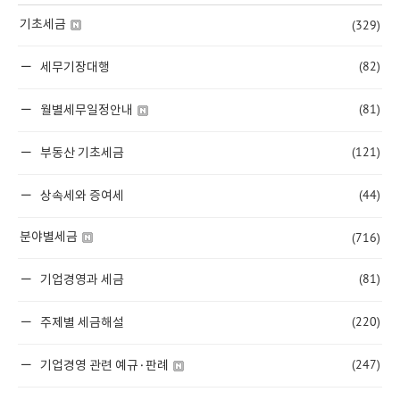
(329)
기초세금
(82)
세무기장대행
(81)
월별세무일정안내
(121)
부동산 기초세금
(44)
상속세와 증여세
(716)
분야별세금
(81)
기업경영과 세금
(220)
주제별 세금해설
(247)
기업경영 관련 예규·판례