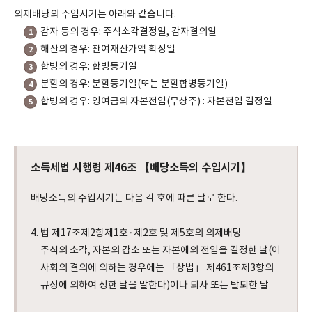
의제배당의 수입시기는 아래와 같습니다.
감자 등의 경우: 주식소각결정일, 감자결의일
1
해산의 경우: 잔여재산가액 확정일
2
합병의 경우: 합병등기일
3
분할의 경우: 분할등기일(또는 분할합병등기일)
4
합병의 경우: 잉여금의 자본전입(무상주) : 자본전입 결정일
5
소득세법 시행령 제46조 【배당소득의 수입시기】
배당소득의 수입시기는 다음 각 호에 따른 날로 한다.
4. 법 제17조제2항제1호·제2호 및 제5호의 의제배당
주식의 소각, 자본의 감소 또는 자본에의 전입을 결정한 날(이
사회의 결의에 의하는 경우에는 「상법」 제461조제3항의
규정에 의하여 정한 날을 말한다)이나 퇴사 또는 탈퇴한 날