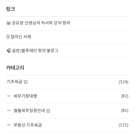
링크
📖 강유원 선생님의 저서와 강의 정리
🗄️ 알라딘 서재
🎧 음반/블루레이 정리 블로그
카테고리
(329)
기초세금
(82)
세무기장대행
(81)
월별세무일정안내
(121)
부동산 기초세금