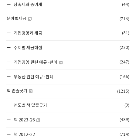
(44)
상속세와 증여세
(716)
분야별세금
(81)
기업경영과 세금
(220)
주제별 세금해설
(247)
기업경영 관련 예규·판례
(166)
부동산 관련 예규·판례
(1213)
책 밑줄긋기
(9)
연도별 책 밑줄긋기
(489)
책 2023-26
(714)
책 2012-22