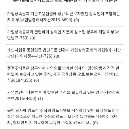
'
분야별세금
>
기업경영 관련 예규·판례
' 카테고리의 다른 글
가업상속공제 기준고용인원에 정규직 근로자였던 상속인이 포함되는
(0)
지 여부(서면법령해석재산2016-5690)
가업상속공제와 관련하여 상속인 지분이 감소된 경우에 해당 여부(서
(0)
면법규-763)
개인사업을 동일업종 법인으로 전환시 가업상속공제의 가업영위 기간
(0)
판단(기획재정부재산-725)
쟁점주식등은 청구인이 가업으로 승계한 업체의 ‘영업활동과 직접 관
련없이 보유하고 있는 주식, 채권 금융상품’으로 보는 것이 타당함(조
(0)
심2018서355)
가업법인이 다른 법인이 발행한 주식을 보유하고 있는 경우(서면상속
(1)
증여2016-4450)
을이 당사에 양도한 주식의 양도가액을 계산함에 있어 을이 양도한 주
식은 상속으로 취득한 주식의 양도로 보아 취득가액을 계산하는 것인
(0)
지, 아니면 먼저 취득하여 보유한 주식의 양도로 보..