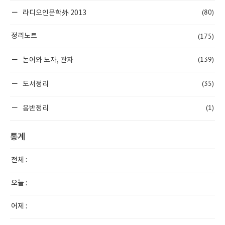
(80)
라디오인문학外 2013
(175)
정리노트
(139)
논어와 노자, 관자
(35)
도서정리
(1)
음반정리
통계
전체 :
오늘 :
어제 :