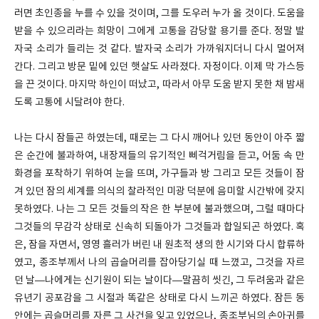
러면 초인종을 누를 수 있을 것이며, 그를 도우러 누가 올 것이다. 도움을
받을 수 있으리라는 희망이 그에게 고통을 감당할 용기를 준다. 정말 발
자국 소리가 들리는 것 같다. 발자국 소리가 가까워지더니 다시 멀어져
간다. 그리고 방문 밑에 있던 햇살도 사라졌다. 자정이다. 이제 막 가스등
을 끈 것이다. 마지막 하인이 떠났고, 따라서 아무 도움 받지 못한 채 밤새
도록 고통에 시달려야 한다.
나는 다시 잠들곤 하였는데, 때로는 그 다시 깨어나 있던 동안이 아주 짧
은 순간에 불과하여, 내장재들의 유기적인 삐걱거림을 듣고, 어둠 속 만
화경을 포착하기 위하여 눈을 뜨며, 가구들과 방 그리고 모든 것들이 잠
겨 있던 잠의 세계를 의식의 찰라적인 미광 덕분에 음미할 시간밖에 갖지
못하였다. 나는 그 모든 것들의 작은 한 부분에 불과했으며, 그럴 때마다
그것들의 무감각 상태로 신속히 되돌아가 그것들과 합일되곤 하였다. 혹
은, 잠을 자면서, 영영 흘러가 버린 내 원초적 생의 한 시기와 다시 합류하
였고, 종조부께서 나의 곱슬머리를 잡아당기실 때 느꼈고, 그것을 자르
던 날—나에게는 신기원이 되는 날이다—말끔히 씻긴, 그 두려움과 같은
유년기 공포감을 그 시절과 똑같은 상태로 다시 느끼곤 하였다. 잠든 동
안에는 곱슬머리를 자른 그 사건을 잊고 있었으나, 종조부님의 손아귀를