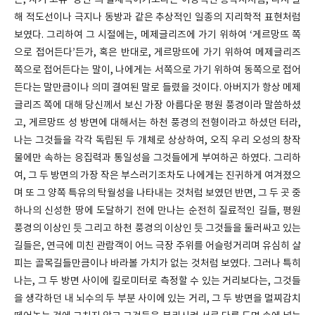
는, 자기 고유 ‘방면’의 실제적이기보다는 이상적인 종착지처럼, 다시 말
해 적도선이나 극지나 동방과 같은 추상적인 일종의 지리학적 표현처럼
보였다. 그리하여 그 시절에는, 메제글리즈에 가기 위하여 ‘게르망뜨 쪽
으로 접어든다’든가, 혹은 반대로, 게르망뜨에 가기 위하여 메제글리즈
쪽으로 접어든다는 말이, 나에게는 서쪽으로 가기 위하여 동쪽으로 접어
든다는 말만큼이나 의미 결여된 말로 들렸을 것이다. 아버지가 항상 메제
글리즈 쪽에 대해 당신께서 보신 가장 아름다운 평원 풍경이라 말씀하셨
고, 게르망뜨 성 방면에 대해서는 하천 풍경의 전형이라고 하셨던 터라,
나는 그것들을 각각 독립된 두 개체로 상상하여, 오직 우리 오성의 창작
물에만 속하는 응집력과 통일성을 그것들에게 부여하곤 하였다. 그리하
여, 그 두 방면의 가장 작은 부스러기조차도 나에게는 진귀하게 여겨졌으
며 또 그 양쪽 특유의 탁월성을 나타내는 것처럼 보였던 반면, 그 두 곳 중
하나의 신성한 땅에 도달하기 전에 만나는 순전히 질료적인 길들, 평원
풍경의 이상인 듯 그리고 하천 풍경의 이상인 듯 그것들을 둘러싸고 있는
길들은, 연극에 미친 관람객이 어느 극장 주위를 어슬렁거리며 유심히 살
피는 골목길들만큼이나 바라볼 가치가 없는 것처럼 보였다. 그러나 특히
나는, 그 두 방면 사이에 킬로미터로 측정할 수 있는 거리보다는, 그것들
을 생각하던 내 뇌수의 두 부분 사이에 있는 거리, 그 두 방면을 멀찌감치