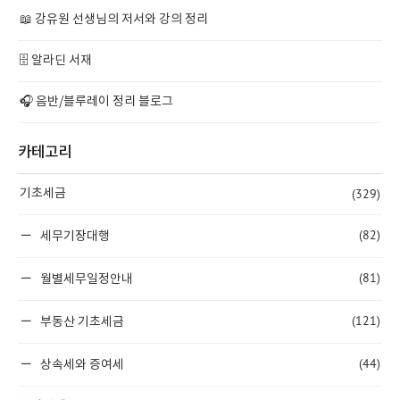
📖 강유원 선생님의 저서와 강의 정리
🗄️ 알라딘 서재
🎧 음반/블루레이 정리 블로그
카테고리
(329)
기초세금
(82)
세무기장대행
(81)
월별세무일정안내
(121)
부동산 기초세금
(44)
상속세와 증여세