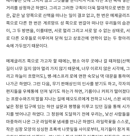
떼어놓는 것에 그치지 않고 그것들을 분리시켜 서로 다른 도면 속에 넣는
거리를 상정하곤 하였다. 그리고 그러한 구획이 더욱 절대적으로 변한 것
은, 같은 날 양쪽으로 산책을 떠나는 일이 결코 없고, 한 번은 메제글리즈
쪽으로 다른 한 번은 게르망뜨 성 쪽으로 번갈아 떠나던 우리들의 습관
이, 그 두 방면을, 이를테면, 서로 멀리 그리고 서로 알 수 없는 상태로, 서
로 다른 오후들로 이루어져 닫혀 있고 상호간에 연락이 없는 두 항아리
속에 가두었기 때문이다.
메제글리즈 쪽으로 가고자 할 때에는, 평소 아무 곳에나 갈 때처럼(산책
길이 너무 길지 않아 멀리 가지 않기 때문에, 너무 이르지 않은 시각에, 그
리고 하늘이 흐렸어도), 쌩‐에스프리 로에 면한 숙모님 댁 대문을 통하여
나가곤 하였다. 그런 다음, 무기 판매상인의 인사를 받기도 하고, 각자의
편지들을 우체통에 던져 넣기도 하는가 하면, 기름이나 커피가 떨어졌다
는 프랑수와즈의 말을 지나는 길에 떼오도르에게 전하고 나서, 스완 씨의
넓은 정원 입구에 있는 하얀 살문과 평행을 이루고 있던 길을 통해 시가
지를 벗어나곤 하였다. 그 정원에 도달하기 전에 우리는, 낯선 사람들을
마중하러 나온 그곳 라일락꽃 냄새를 만나곤 하였다. 라일락꽃들 스스로,
작은 심장 모양의 싱싱한 초록색 나뭇잎들 사이로부터, 자기들이 잠겨 목