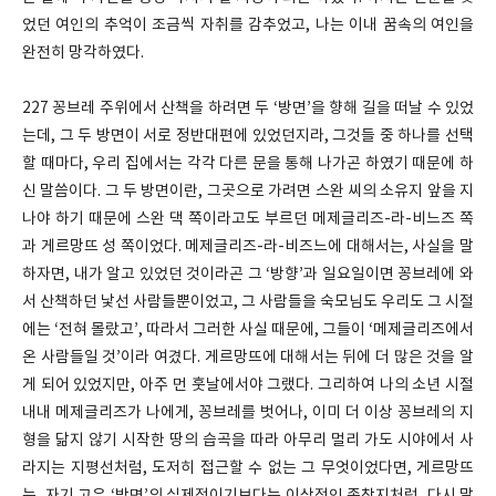
었던 여인의 추억이 조금씩 자취를 감추었고, 나는 이내 꿈속의 여인을
완전히 망각하였다.
227 꽁브레 주위에서 산책을 하려면 두 ‘방면’을 향해 길을 떠날 수 있었
는데, 그 두 방면이 서로 정반대편에 있었던지라, 그것들 중 하나를 선택
할 때마다, 우리 집에서는 각각 다른 문을 통해 나가곤 하였기 때문에 하
신 말씀이다. 그 두 방면이란, 그곳으로 가려면 스완 씨의 소유지 앞을 지
나야 하기 때문에 스완 댁 쪽이라고도 부르던 메제글리즈-라-비느즈 쪽
과 게르망뜨 성 쪽이었다. 메제글리즈-라-비즈느에 대해서는, 사실을 말
하자면, 내가 알고 있었던 것이라곤 그 ‘방향’과 일요일이면 꽁브레에 와
서 산책하던 낯선 사람들뿐이었고, 그 사람들을 숙모님도 우리도 그 시절
에는 ‘전혀 몰랐고’, 따라서 그러한 사실 때문에, 그들이 ‘메제글리즈에서
온 사람들일 것’이라 여겼다. 게르망뜨에 대해서는 뒤에 더 많은 것을 알
게 되어 있었지만, 아주 먼 훗날에서야 그랬다. 그리하여 나의 소년 시절
내내 메제글리즈가 나에게, 꽁브레를 벗어나, 이미 더 이상 꽁브레의 지
형을 닮지 않기 시작한 땅의 습곡을 따라 아무리 멀리 가도 시야에서 사
라지는 지평선처럼, 도저히 접근할 수 없는 그 무엇이었다면, 게르망뜨