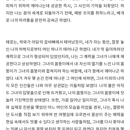
피하기 위하여 깨어나는데 성공한 즉시, 그 사건의 기억을 되찾았다. 하
지만 나는 꿈의 세계로 되돌아가기 전에, 예방 조치를 취하느라고, 베개
로 나의 머리통을 완전히 감싸곤 하였다.
때로는, 하와가 아담의 갈비뼈에서 태어났듯이, 내가 자는 동안, 잘못 놓
인 나의 허벅지로부터 여인 하나가 태어나곤 하였다. 내가 막 음미하려던
쾌락으로 그녀가 형성되어 있었던지라, 나는 그 쾌락을 그녀가 나에게 제
공한다고 상상하였다. 그녀의 몸뚱이에서 내 자신의 열기를 느낀 나의 몸
뚱이가 그녀의 몸뚱이와 합쳐지려 하는 바람에, 내가 잠에서 깨어나곤 하
였다. 내가 겨우 몇 순간 전에 떠나온 그 여인에 비하면, 그녀 이외의 나머
지 모든 인간들은 나와 아무 상관없는 이들처럼 보였다. 나의 볼은 아직
도 그녀의 입맞춤으로 인해 뜨거웠고, 나의 몸뚱이는 그녀의 몸뚱이에 짓
눌려 기진맥진한 상태였다. 또한, 가끔 일어난 일이지만, 그녀가 혹시 나
와 실제로 친분을 맺었던 어느 여인의 모습을 띠었을 경우, 나는, 열망하
던 도시를 직접 보기 위하여 먼 여행길에 오르면서 몽상이 주는 매력을
현실 속에서도 맛볼 수 있다고 생각하는 사람들처럼, 그녀를 다시 찾아내
는 일에 나 자신을 몽땅 바치려 할 지경이 되곤 하였다. 하지만 친분을 맺