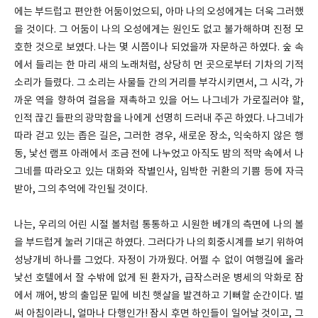
에는 부드럽고 편안한 어둠이었으되, 아마 나의 오성에게는 더욱 그러했
을 것이다. 그 어둠이 나의 오성에게는 원인도 없고 불가해하며 진정 모
호한 것으로 보였다. 나는 몇 시쯤이나 되었을까 자문하곤 하였다. 숲 속
에서 들리는 한 마리 새의 노래처럼, 상당히 먼 곳으로부터 기차의 기적
소리가 들렸다. 그 소리는 사물들 간의 거리를 부각시키면서, 그 시각, 가
까운 역을 향하여 걸음을 재촉하고 있을 어느 나그네가 가로질러야 할,
인적 끊긴 들판의 광막함을 나에게 선명히 드러내 주곤 하였다. 나그네가
따라 걷고 있는 좁은 길은, 그러한 경우, 새로운 장소, 익숙하지 않은 행
동, 낯선 램프 아래에서 조금 전에 나누었고 아직도 밤의 적막 속에서 나
그네를 따라오고 있는 대화와 작별인사, 임박한 귀환의 기쁨 등에 자극
받아, 그의 추억에 각인될 것이다.
나는, 우리의 어린 시절 볼처럼 통통하고 시원한 베개의 측면에 나의 볼
을 부드럽게 눌러 기대곤 하였다. 그러다가 나의 회중시계를 보기 위하여
성냥개비 하나를 그었다. 자정이 가까웠다. 어쩔 수 없이 여행길에 올라
낯선 호텔에서 잘 수밖에 없게 된 환자가, 급작스러운 병세의 악화로 잠
에서 깨어, 방의 출입문 밑에 비친 햇살을 발견하고 기뻐할 순간이다. 벌
써 아침이라니, 얼마나 다행인가! 잠시 후면 하인들이 일어날 것이고, 그