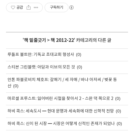
공감
구독하기
'
책 밑줄긋기
>
책 2012-22
' 카테고리의 다른 글
(0)
루돌프 불트만: 기독교 초대교회 형성사
(0)
스티븐 그린블랫: 아담과 이브의 모든 것
안톤 파블로비치 체호프: 갈매기 / 세 자매 / 바냐 아저씨 / 벚꽃 동
(0)
산
(0)
마르셀 프루스트: 잃어버린 시절을 찾아서 2 - 스완 댁 쪽으로 2
(0)
하비 콕스: 세속도시 ━ 현대 문명과 세속화에 대한 신학적 전망
(0)
하비 콕스: 신이 된 시장 ━ 시장은 어떻게 신적인 존재가 되었나