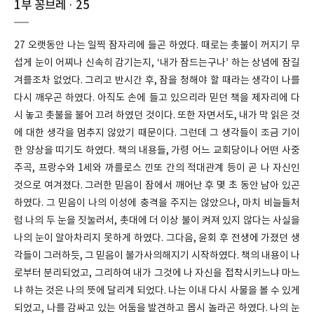
1부 꽁브레 · 25
27 오랫동안 나는 일찍 잠자리에 들곤 하였다. 때로는 촛불이 꺼지기 무
섭게 눈이 어찌나 신속히 감기는지, ‘내가 잠드는구나’ 하는 상념에 잠길
겨를조차 없었다. 그리고 반시간 후, 잠을 청해야 할 때라는 생각이 나를
다시 깨우곤 하였다. 아직도 손에 들고 있으리라 믿던 책을 제자리에 다
시 놓고 촛불을 불어 끄려 하였던 것이다. 또한 자면서도, 내가 막 읽은 것
에 대한 생각을 멈추지 않았기 때문이다. 그런데 그 생각들이 조금 기이
한 양상을 띠기도 하였다. 책의 내용들, 가령 어느 교회당이나 어떤 사중
주곡, 프랑수와 1세와 까를로스 낀또 간의 적대관계 등이 곧 나 자신인
것으로 여겨졌다. 그러한 믿음이 잠에서 깨어난 후 몇 초 동안 남아 있곤
하였다. 그 믿음이 나의 이성에 충격을 주지는 않았으나, 마치 비늘들처
럼 나의 두 눈을 짓눌러서, 촛대에 더 이상 불이 켜져 있지 않다는 사실을
나의 눈이 알아차리지 못하게 하였다. 그다음, 윤회 후 전생에 가졌던 생
각들이 그러하듯, 그 믿음이 불가사의해지기 시작하였다. 책의 내용이 나
로부터 분리되었고, 그리하여 내가 그것에 나 자신을 접착시키느냐 마느
냐 하는 것은 나의 뜻에 달리게 되었다. 나는 이내 다시 사물을 볼 수 있게
되었고, 나를 감싸고 있는 어둠을 발견하고 몹시 놀라곤 하였다. 나의 눈