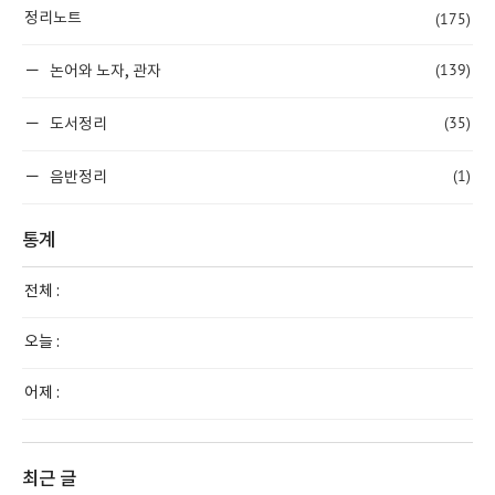
(175)
정리노트
(139)
논어와 노자, 관자
(35)
도서정리
(1)
음반정리
통계
전체 :
오늘 :
어제 :
최근 글