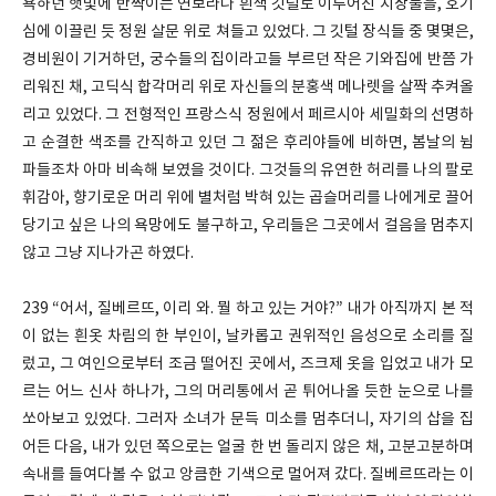
욕하던 햇빛에 반짝이는 연보라나 흰색 깃털로 이루어진 치장물을, 호기
심에 이끌린 듯 정원 살문 위로 쳐들고 있었다. 그 깃털 장식들 중 몇몇은,
경비원이 기거하던, 궁수들의 집이라고들 부르던 작은 기와집에 반쯤 가
리워진 채, 고딕식 합각머리 위로 자신들의 분홍색 메나렛을 살짝 추켜올
리고 있었다. 그 전형적인 프랑스식 정원에서 페르시아 세밀화의 선명하
고 순결한 색조를 간직하고 있던 그 젊은 후리야들에 비하면, 봄날의 뉨
파들조차 아마 비속해 보였을 것이다. 그것들의 유연한 허리를 나의 팔로
휘감아, 향기로운 머리 위에 별처럼 박혀 있는 곱슬머리를 나에게로 끌어
당기고 싶은 나의 욕망에도 불구하고, 우리들은 그곳에서 걸음을 멈추지
않고 그냥 지나가곤 하였다.
239 “어서, 질베르뜨, 이리 와. 뭘 하고 있는 거야?” 내가 아직까지 본 적
이 없는 흰옷 차림의 한 부인이, 날카롭고 권위적인 음성으로 소리를 질
렀고, 그 여인으로부터 조금 떨어진 곳에서, 즈크제 옷을 입었고 내가 모
르는 어느 신사 하나가, 그의 머리통에서 곧 튀어나올 듯한 눈으로 나를
쏘아보고 있었다. 그러자 소녀가 문득 미소를 멈추더니, 자기의 삽을 집
어든 다음, 내가 있던 쪽으로는 얼굴 한 번 돌리지 않은 채, 고분고분하며
속내를 들여다볼 수 없고 앙큼한 기색으로 멀어져 갔다. 질베르뜨라는 이