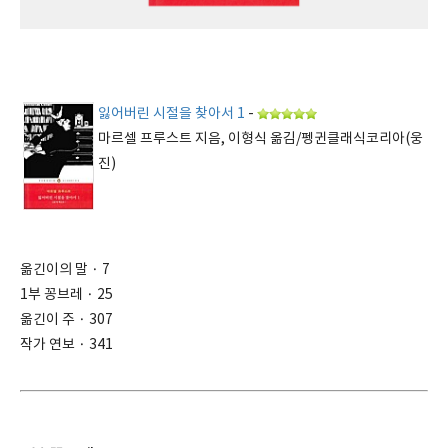
잃어버린 시절을 찾아서 1
-
마르셀 프루스트 지음, 이형식 옮김/펭귄클래식코리아(웅
진)
옮긴이의 말 · 7
1부 꽁브레 · 25
옮긴이 주 · 307
작가 연보 · 341