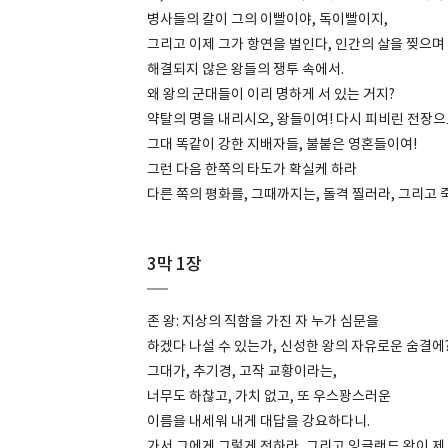
병사들의 칼이 그의 이빨이야, 독이빨이지,
그리고 이제 그가 항연을 벌인다, 인간의 살을 찢으며
해결되지 않은 왕들의 쟁투 속에서.
왜 왕의 군대들이 이리 명하게 서 있는 거지?
약탈의 명을 내리시오, 왕들이여! 다시 피비린 전장으
그대 똑같이 강한 지배자들, 불붙은 영혼들이여!
그런 다음 한쪽의 타도가 확실케 하라
다른 쪽의 평화를, 그때까지는, 돌격 찔러라, 그리고 
3막 1장
존 왕: 지상의 직함을 가진 자 누가 심문을
하겠다 나설 수 있는가, 신성한 왕의 자유로운 숨결에
그대가, 추기경, 고작 교황이라는,
너무도 하찮고, 가치 없고, 또 우스꽝스러운
이름을 내세워 내게 대답을 강요하다니.
가서 그에게 그렇게 전하라, 그리고 잉글랜드 왕이 