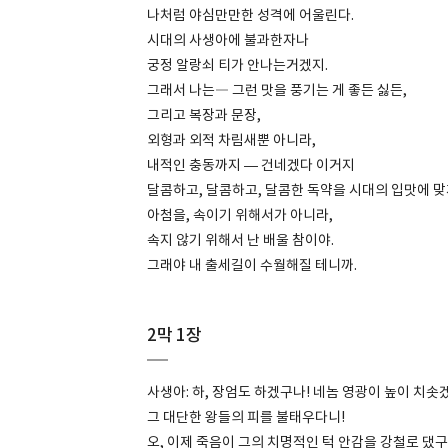
나처럼 야심만만한 성격에 어울린다.
시대의 사생아에 불과한자나
궁정 알랑쇠 티가 안나는거겠지.
그래서 나는― 그런 맛을 풍기는 게 좋든 싫든,
그리고 복장과 문장,
외형과 외적 차림새뿐 아니라,
내적인 충동까지 — 건네겠다 이거지
달콤하고, 달콤하고, 달콤한 독약을 시대의 입맛에 맞
아첨을, 속이기 위해서가 아니라,
속지 않기 위해서 난 배울 참이야.
그래야 내 출세길이 수월해질 테니까.
2막 1장
사생아: 하, 장엄도 하겠구나! 네놈 영광이 높이 치솟
그 대단한 왕들의 피를 불태우다니!
오, 이제 죽음이 그의 치명적인 턱 안감을 강철로 댔구