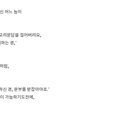
신 어느 놈이
 교리문답을 걸어버려요,
하는 경,'
처럼,
,
하신 경, 분부를 받잡아야죠.'
답이 가늠하기도전에,