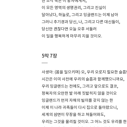
한 조각 죽은 이 왕자에게서,
이 모든 영역의 생명권리, 그리고 진실이
달아났다, 하늘로, 그리고 잉글랜드는 이제 남아
그러니 추기경과 당신, 나, 그리고 다른 대신들이,
당신만 괜찮다면 오늘 오후 서둘러
이 일을 행복하게 마무리 지을 것이오.
5막 7장
사생아: (몸을 일으키며) 오, 우리 오로지 필요한 슬
시간은 이미 사전에 우리의 슬픔과 함께했으니까요,
우리 잉글랜드는 전에도, 그리고 앞으로도 결코,
정복자의 오만한 발 아래 짓밟히지 않을 것이오
잉글랜드가 먼저 자해의 빌미를 갖지 않는 한
이제 이 나라 귀족들이 다시 집으로 돌아왔으니,
세계의 삼면이 무장을 하고 쳐들어와도,
우리는 그것을 물리칠 것이오. 그 어느 것도 우리를 