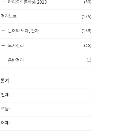
(80)
라디오인문학外 2013
(175)
정리노트
(139)
논어와 노자, 관자
(35)
도서정리
(1)
음반정리
통계
전체 :
오늘 :
어제 :