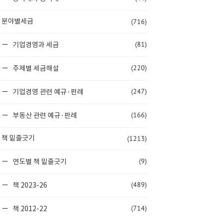
(716)
분야별세금
(81)
기업경영과 세금
(220)
주제별 세금해설
(247)
기업경영 관련 예규·판례
(166)
부동산 관련 예규·판례
(1213)
책 밑줄긋기
(9)
연도별 책 밑줄긋기
(489)
책 2023-26
(714)
책 2012-22