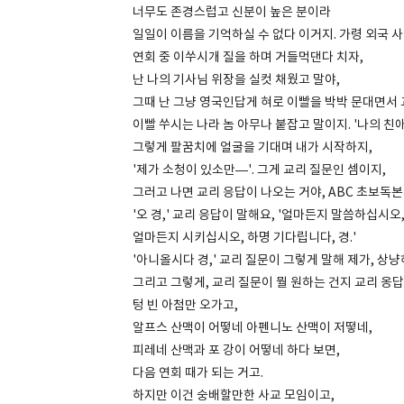
너무도 존경스럽고 신분이 높은 분이라
일일이 이름을 기억하실 수 없다 이거지. 가령 외국 사
연회 중 이쑤시개 질을 하며 거들먹댄다 치자,
난 나의 기사님 위장을 실컷 채웠고 말야,
그때 난 그냥 영국인답게 혀로 이빨을 박박 문대면서
이빨 쑤시는 나라 놈 아무나 붙잡고 말이지. '나의 친애
그렇게 팔꿈치에 얼굴을 기대며 내가 시작하지,
'제가 소청이 있소만—'. 그게 교리 질문인 셈이지,
그러고 나면 교리 응답이 나오는 거야, ABC 초보독본
'오 경,' 교리 응답이 말해요, '얼마든지 말씀하십시오
얼마든지 시키십시오, 하명 기다립니다, 경.'
'아니올시다 경,' 교리 질문이 그렇게 말해 제가, 상냥
그리고 그렇게, 교리 질문이 뭘 원하는 건지 교리 옹
텅 빈 아첨만 오가고,
알프스 산맥이 어떻네 아펜니노 산맥이 저떻네,
피레네 산맥과 포 강이 어떻네 하다 보면,
다음 연회 때가 되는 거고.
하지만 이건 숭배할만한 사교 모임이고,