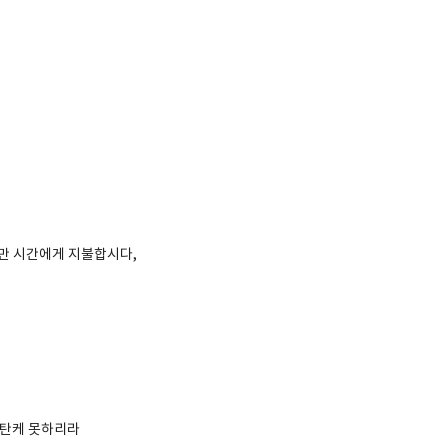
픔만 시간에게 지불합시다,
한탄케 못하리라