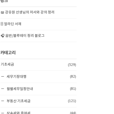
링크
📖 강유원 선생님의 저서와 강의 정리
🗄️ 알라딘 서재
🎧 음반/블루레이 정리 블로그
카테고리
(329)
기초세금
(82)
세무기장대행
(81)
월별세무일정안내
(121)
부동산 기초세금
(44)
상속세와 증여세