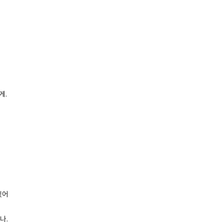
게.
겠어
나.