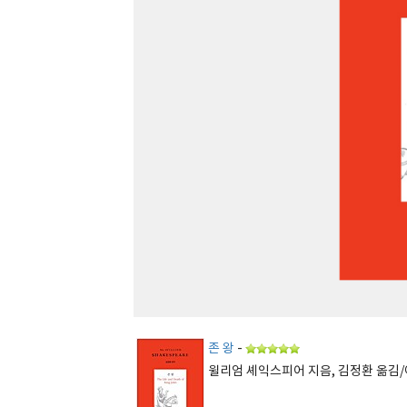
존 왕
-
윌리엄 셰익스피어 지음, 김정환 옮김