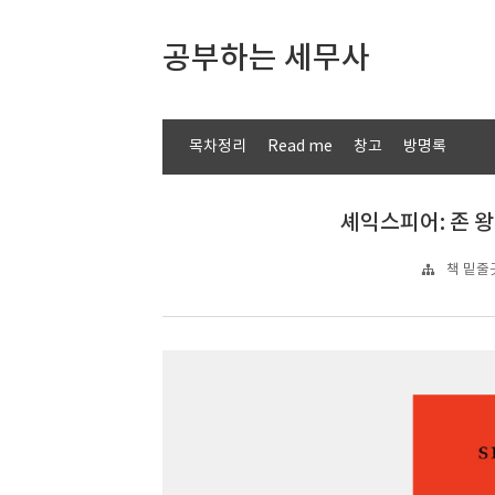
공부하는 세무사
목차정리
Read me
창고
방명록
셰익스피어: 존 왕
책 밑줄긋