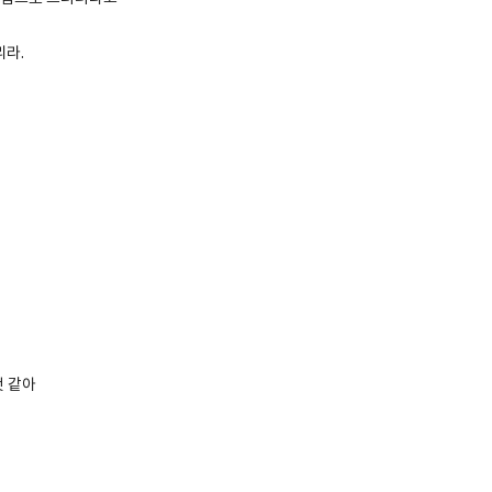
리라.
것 같아