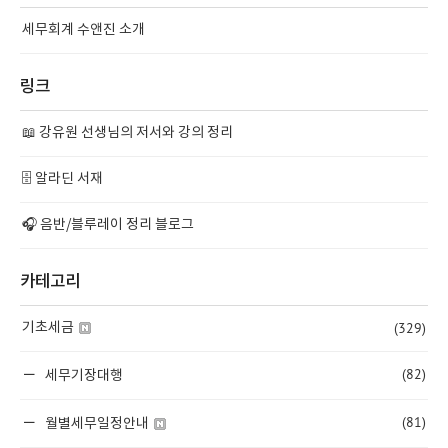
세무회계 수앤진 소개
링크
📖 강유원 선생님의 저서와 강의 정리
🗄️ 알라딘 서재
🎧 음반/블루레이 정리 블로그
카테고리
(329)
기초세금
(82)
세무기장대행
(81)
월별세무일정안내