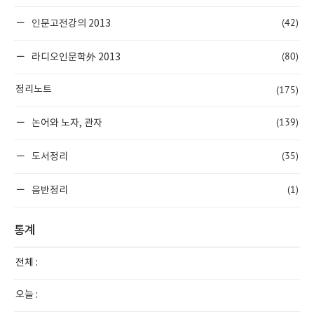
(42)
인문고전강의 2013
(80)
라디오인문학外 2013
(175)
정리노트
(139)
논어와 노자, 관자
(35)
도서정리
(1)
음반정리
통계
전체 :
오늘 :