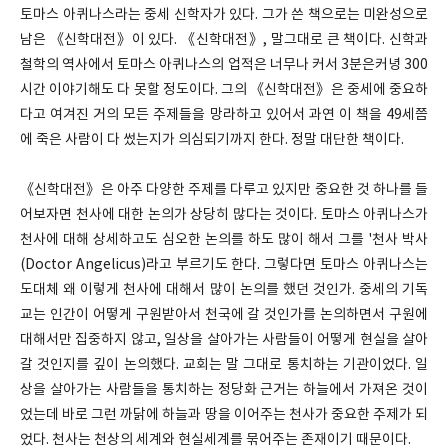
토마스 아퀴나스라는 중세 신학자가 있다. 그가 쓴 책으로는 미완성으로
남은 《신학대전》이 있다. 《신학대전》, 말그대로 큰 책이다. 신학과
철학의 역사에서 토마스 아퀴나스의 업적은 너무나 커서 3분은커녕 300
시간 이야기해도 다 못할 정도이다. 그의 《신학대전》은 중세에 중요하
다고 여겨진 거의 모든 주제들을 망라하고 있어서 과연 이 책을 49세쯤
에 죽은 사람이 다 썼는지가 의심되기까지 한다. 정말 대단한 책이다.
《신학대전》은 아주 다양한 주제를 다루고 있지만 중요한 것 하나를 들
어보자면 천사에 대한 논의가 상당히 많다는 것이다. 토마스 아퀴나스가
천사에 대해 상세하고도 심오한 논의를 하도 많이 해서 그를 '천사 박사
(Doctor Angelicus)라고 부르기도 한다. 그렇다면 토마스 아퀴나스는
도대체 왜 이렇게 천사에 대해서 많이 논의를 했던 것인가. 중세의 기독
교는 인간이 어떻게 구원받아서 천국에 갈 것인가를 논의하면서 구원에
대해서만 집중하지 않고, 일상을 살아가는 사람들이 어떻게 현실을 살아
갈 것인지를 깊이 논의했다. 교회는 말 그대로 통치하는 기관이었다. 일
상을 살아가는 사람들을 통치하는 정당화 근거는 하늘에서 가져온 것이
었는데 바로 그런 까닭에 하늘과 땅을 이어주는 천사가 중요한 주제가 되
었다. 천사는 천상의 세계와 현실세계를 묶어주는 존재이기 때문이다.