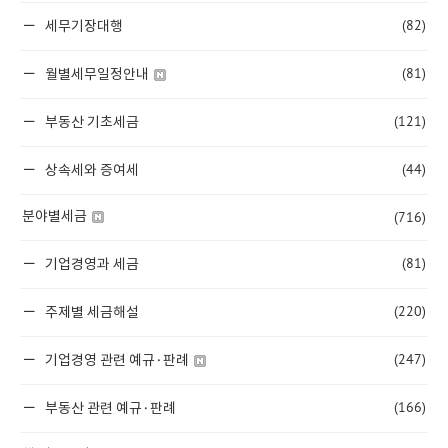
(82)
세무기장대행
(81)
월별세무일정안내
(121)
부동산 기초세금
(44)
상속세와 증여세
(716)
분야별세금
(81)
기업경영과 세금
(220)
주제별 세금해설
(247)
기업경영 관련 예규·판례
(166)
부동산 관련 예규·판례