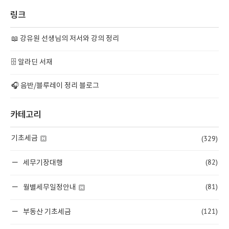
링크
📖 강유원 선생님의 저서와 강의 정리
🗄️ 알라딘 서재
🎧 음반/블루레이 정리 블로그
카테고리
(329)
기초세금
(82)
세무기장대행
(81)
월별세무일정안내
(121)
부동산 기초세금