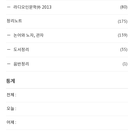
(80)
라디오인문학外 2013
(175)
정리노트
(139)
논어와 노자, 관자
(35)
도서정리
(1)
음반정리
통계
전체 :
오늘 :
어제 :