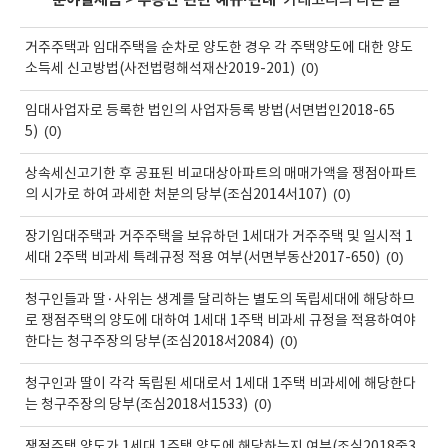
'
분야별세금
>
부동산 관련 예규·판례
' 카테고리의 다른 글
거주주택과 임대주택을 순차로 양도한 경우 각 주택양도에 대한 양도
(0)
소득세 신고방법(사전법령해석재산2019-201)
임대사업자로 등록한 법인의 사업자등록 방법(서면법인2018-65
(0)
5)
상속세신고기한 후 공표된 비교대상아파트의 매매가액을 쟁점아파트
(0)
의 시가로 하여 과세한 처분의 당부(조심2014서107)
장기임대주택과 거주주택을 보유하던 1세대가 거주주택 및 일시적 1
(0)
세대 2주택 비과세 특례규정 적용 여부(서면부동산2017-650)
청구인들과 딸·사위는 생계를 달리하는 별도의 독립세대에 해당하므
로 쟁점주택의 양도에 대하여 1세대 1주택 비과세 규정을 적용하여야
(0)
한다는 청구주장의 당부(조심2018서2084)
청구인과 딸이 각각 독립된 세대로서 1세대 1주택 비과세에 해당한다
(0)
는 청구주장의 당부(조심2018서1533)
쟁점주택 양도가 1세대 1주택 양도에 해당하는지 여부(조심2018중3