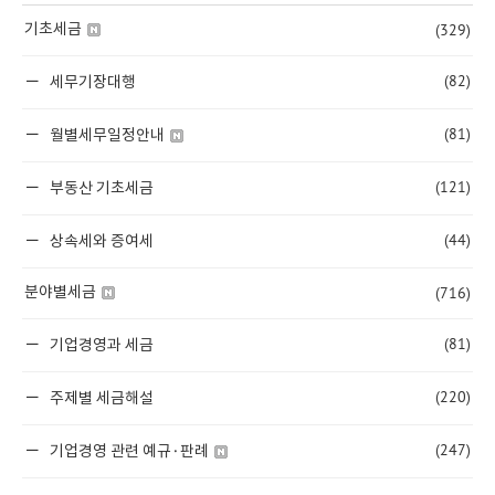
(329)
기초세금
(82)
세무기장대행
(81)
월별세무일정안내
(121)
부동산 기초세금
(44)
상속세와 증여세
(716)
분야별세금
(81)
기업경영과 세금
(220)
주제별 세금해설
(247)
기업경영 관련 예규·판례