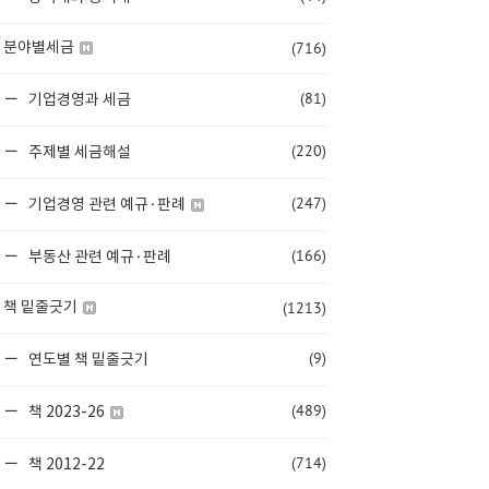
(716)
분야별세금
(81)
기업경영과 세금
(220)
주제별 세금해설
(247)
기업경영 관련 예규·판례
(166)
부동산 관련 예규·판례
(1213)
책 밑줄긋기
(9)
연도별 책 밑줄긋기
(489)
책 2023-26
(714)
책 2012-22