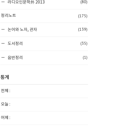
(80)
라디오인문학外 2013
(175)
정리노트
(139)
논어와 노자, 관자
(35)
도서정리
(1)
음반정리
통계
전체 :
오늘 :
어제 :