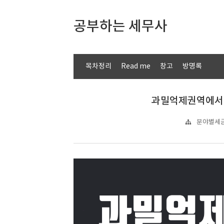
공부하는 세무사
목차정리
Read me
창고
방명록
과밀억제권역에서
분야별세금