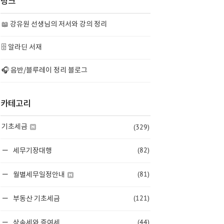
링크
📖 강유원 선생님의 저서와 강의 정리
🗄️ 알라딘 서재
🎧 음반/블루레이 정리 블로그
카테고리
(329)
기초세금
(82)
세무기장대행
(81)
월별세무일정안내
(121)
부동산 기초세금
(44)
상속세와 증여세