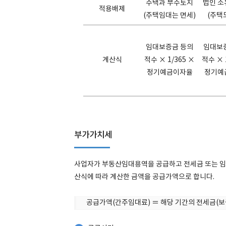
주택과 부수토지
법인 소
적용배제
(주택임대는 면세)
(주택
임대보증금 등의
임대보
계산식
적수 × 1/365 ×
적수 × 
정기예금이자율
정기예
부가가치세
사업자가 부동산임대용역을 공급하고 전세금 또는 임대
산식에 따라 계산한 금액을 공급가액으로 합니다.
공급가액(간주임대료) ＝ 해당 기간의 전세금(보증금