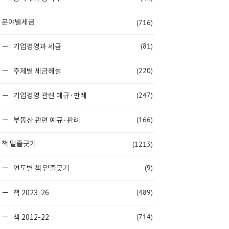
(716)
분야별세금
(81)
기업경영과 세금
(220)
주제별 세금해설
(247)
기업경영 관련 예규·판례
(166)
부동산 관련 예규·판례
(1213)
책 밑줄긋기
(9)
연도별 책 밑줄긋기
(489)
책 2023-26
(714)
책 2012-22