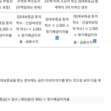
유 부동산
주택과 부수토지
2주택 이하 소유자 또는 임대보증금 합
도 포함)
(주택임대는 면세)
계액이 3억 이하인 경우
(임대보증금 등의
(임대보증금 등의
임대보증금 등의
적수 - 건설비상당
증금 등의
적수 - 건설비상당
적수 × 1/365 ×
액 적수) × 1/365
1/365 ×
액 적수) × 1/365
정기예금이자율
× 정기예금이자
금이자율
× 정기예금이자
1
2
율 - 금융수익
율 - 금융수익
보증금을 받는 경우에는 금전 이외의 대가를 받는 것으로 보아 다음 계
)× 일수 / 365(윤년 366) × 정기예금이자율