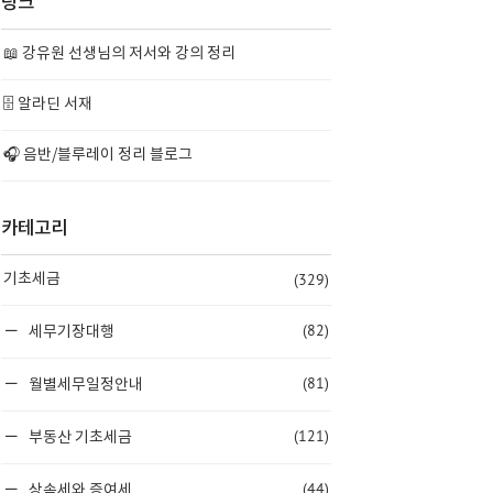
링크
📖 강유원 선생님의 저서와 강의 정리
🗄️ 알라딘 서재
🎧 음반/블루레이 정리 블로그
카테고리
(329)
기초세금
(82)
세무기장대행
(81)
월별세무일정안내
(121)
부동산 기초세금
(44)
상속세와 증여세