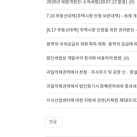
(0)
2020년 세법개정안: 소득세법(20.07.22 발표)
7.10 부동산대책(주택시장 안정 보완대책) - 세제 
[6.17 부동산대책] 주택시장 안정을 위한 관리방안 
용역의 국외공급과 외화 획득 재화·용역의 공급에 
(0)
법인세법상 개발비의 정의와 비용처리 방법
과밀억제권역에서 본점ㆍ주사무소 및 공장 신ㆍ증설
과밀억제권역에서 법인등기시 등록면허세와 중과세
지식산업센터에 대한 지방세 감면(지특법 제58조의2
댓글