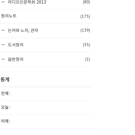
(80)
라디오인문학外 2013
(175)
정리노트
(139)
논어와 노자, 관자
(35)
도서정리
(1)
음반정리
통계
전체 :
오늘 :
어제 :