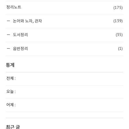
(175)
정리노트
(139)
논어와 노자, 관자
(35)
도서정리
(1)
음반정리
통계
전체 :
오늘 :
어제 :
최근 글