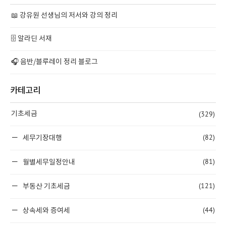
📖 강유원 선생님의 저서와 강의 정리
🗄️ 알라딘 서재
🎧 음반/블루레이 정리 블로그
카테고리
(329)
기초세금
(82)
세무기장대행
(81)
월별세무일정안내
(121)
부동산 기초세금
(44)
상속세와 증여세