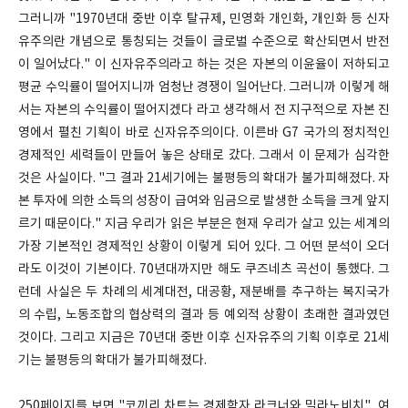
그러니까 "1970년대 중반 이후 탈규제, 민영화 개인화, 개인화 등 신자
유주의란 개념으로 통칭되는 것들이 글로벌 수준으로 확산되면서 반전
이 일어났다." 이 신자유주의라고 하는 것은 자본의 이윤율이 저하되고
평균 수익률이 떨어지니까 엄청난 경쟁이 일어난다. 그러니까 이렇게 해
서는 자본의 수익률이 떨어지겠다 라고 생각해서 전 지구적으로 자본 진
영에서 펼친 기획이 바로 신자유주의이다. 이른바 G7 국가의 정치적인
경제적인 세력들이 만들어 놓은 상태로 갔다. 그래서 이 문제가 심각한
것은 사실이다. "그 결과 21세기에는 불평등의 확대가 불가피해졌다. 자
본 투자에 의한 소득의 성장이 급여와 임금으로 발생한 소득을 크게 앞지
르기 때문이다." 지금 우리가 읽은 부분은 현재 우리가 살고 있는 세계의
가장 기본적인 경제적인 상황이 이렇게 되어 있다. 그 어떤 분석이 오더
라도 이것이 기본이다. 70년대까지만 해도 쿠즈네츠 곡선이 통했다. 그
런데 사실은 두 차례의 세계대전, 대공황, 재분배를 추구하는 복지국가
의 수립, 노동조합의 협상력의 결과 등 예외적 상황이 초래한 결과였던
것이다. 그리고 지금은 70년대 중반 이후 신자유주의 기획 이후로 21세
기는 불평등의 확대가 불가피해졌다.
250페이지를 보면 "코끼리 차트는 경제학자 라크너와 밀라노비치", 여