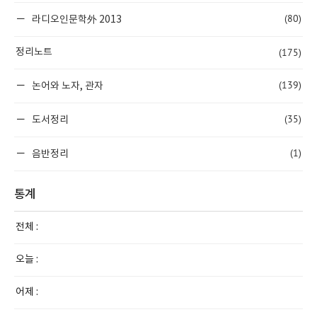
(80)
라디오인문학外 2013
(175)
정리노트
(139)
논어와 노자, 관자
(35)
도서정리
(1)
음반정리
통계
전체 :
오늘 :
어제 :