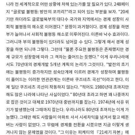
니라 전 세계적으로 어떤 상황에 처해 있는가를 알 필요가 있다. 248페이
지 “글로벌 불평등: 방안의 코끼리?”라고 되어 있는 부분을 보자. "20세
기만 하더라도 글로벌북부의 대다수 국가와 지역에서는 경제 성장이 사
회적 불평등의 해소로 이어졌다." 문장이 과거형이다. 경제 성장을 하면
부가 늘어나서 사회적 불평등 해소로 이루어진다. 이른바 낙수 효과이다.
그러니까 부의 불평등이 있더라도 넘어갈 수 있다. 그렇게 해서 경제 성
장을 하면 되니까 그렇다. 그런데 "물론 주요한 불평등은 존재했지만 경
제 규모가 성장함에 따라 그 격차는 줄어드는 듯했다." 이게 우리나라에
서도 70년대의 경제개발 5개년 계획의 논리가 그것이다. "발전의 초기
에는 불평등이 증가하지만 성숙단계에 이르러 경제가 성장하며 불평등
이 줄어드는 이러한 연관관계는 이른바 쿠즈네츠 곡선"이라고 한다. 이
제 일단 쿠즈네츠 곡선이 작동하지 않는다. "적어도 1980년대 초까지만
해도 많은 나라에 나타난 사실이었다." 80년대 초라고 하면 꽤 나중까지
로 잡은 것이고 대체로 1970년대 중반까지를 잡는다. 1974년에 석유 위
기가 발생했는데 그때까지 잡는다. 우리나라도 80년대 초까지는 이게 가
능했다. 그때만 해도 사람들이 아파트 사서 시세차익을 넘겨서 팔고 떼돈
버는 사람이 없었다. 그 무렵에 경제를 전환을 시켰으면 지금 이렇게 생
겨나지 않는 문제였을 것이다. "그 이유는 피케티의 『21세기 자본』에