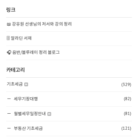
링크
📖 강유원 선생님의 저서와 강의 정리
🗄️ 알라딘 서재
🎧 음반/블루레이 정리 블로그
카테고리
(329)
기초세금
(82)
세무기장대행
(81)
월별세무일정안내
(121)
부동산 기초세금