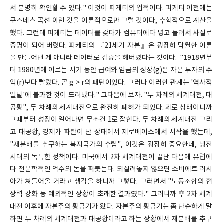
서 분명히 확인할 수 있다." 이것이 피케티의 업적이다. 피케티 이전에는
쿠즈네츠 곡선 이런 것을 이론적으로만 그럴 것이다, 수학적으로 계산을
했다. 그런데 피케티는 데이터를 갖다가 컴퓨터에다 넣고 돌려서 사실로
증명이 되어 버렸다. 피케티의 『21세기 자본』은 굉장히 탁월한 이론
을 만들어낸 게 아니라 데이터로 검증을 해버렸다는 것이다. "1918년부
터 1980년에 이르는 시기 동안 급여와 임금의 성장(g)은 자본 투자의 수
익(r)보다 빨랐다. 곧 g > r의 패턴이었다. 그러나 이러한 관계는 '역사적
일탈'에 불과한 것이 드러났다." 그다음에 보자. "두 차례의 세계대전, 대
공황", 두 차례의 세계대전으로 완전히 폐허가 되었다. 제로 상태이니까
그때부터 성장이 일어나면 무조건 1로 잡힌다. 두 차례의 세계대전 그리
고 대공황, 경제가 파탄이 난 상태에서 제로베이스에서 시작을 했는데,
"재분배를 추구하는 복지국가의 수립", 이것은 굉장히 중요한데, 냉전
시대의 독특한 정책이다. 미국에서 2차 세계대전이 끝난 다음에 유럽에
다 천문학적인 액수의 돈을 퍼붓는다. 되살려놓지 않으면 소비에트 러시
아가 쳐들어올 거라고 생각을 하니까 그렇다. 그러면서 "노동조합의 협
상력 강화 등 예외적인 상황이 초래한 결과였다." 그러니까 후 2차 세계
대전 이후에 자본주의 황금기가 왔다. 자본주의 황금기는 좀 단순하게 말
하면 두 차례의 세계대전과 대공황이라고 하는 상황에서 재분배를 추구