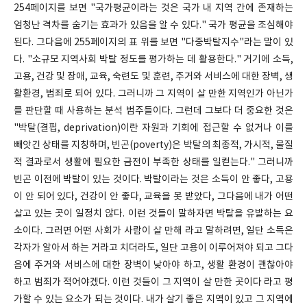
254페이지를 보면 "국가평균이라는 것은 국가 내 지역 간에 존재하는
엄청난 격차를 숨기는 효과가 있음을 알 수 있다." 국가 평균을 조심해야
된다. 그다음에 255페이지의 표 위를 보면 "다중박탈지수"라는 말이 있
다. "소규모 지역사회 박탈 정도를 평가하는 데 활용한다." 거기에 소득,
고용, 건강 및 장애, 교육, 숙련도 및 훈련, 주거와 서비스에 대한 장벽, 생
활환경, 범죄로 되어 있다. 그러니까 그 지역이 살 만한 지역인가 아닌가
를 판단할 때 사용하는 분석 범주들이다. 그런데 그보다 더 중요한 것은
"박탈(결핍, deprivation)이란 자원과 기회에 접근할 수 없거나 이를
빼앗긴 상태를 지칭하며, 빈곤(poverty)은 박탈의 최종적, 가시적, 물질
적 결과로서 생활에 필요한 금전이 부족한 상태를 일컫는다." 그러니까
빈곤 이전에 박탈이 있는 것이다. 박탈이라는 것은 소득이 안 좋다, 고용
이 안 되어 있다, 건강이 안 좋다, 교육을 못 받았다, 그다음에 내가 어떤
살고 있는 곳이 일정치 않다. 이런 것들이 말하자면 박탈을 유발하는 요
소이다. 그러면 어떤 사회가 사람이 살 만해 라고 말하려면, 일단 소득은
각자가 알아서 하는 거라고 치더라도, 일단 고용이 이루어져야 되고 그다
음에 주거와 서비스에 대한 장벽이 낮아야 하고, 생활 환경이 괜찮아야
하고 범죄가 적어야겠다. 이런 것들이 그 지역이 살 만한 곳이다 라고 평
가할 수 있는 요소가 되는 것이다. 내가 살기 좋은 지역이 있고 그 지역에